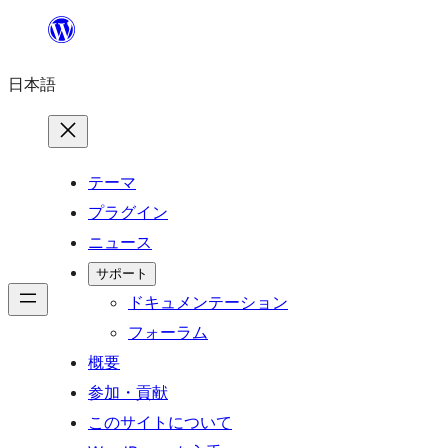
内
容
日本語
を
ス
キ
ッ
テーマ
プ
プラグイン
ニュース
サポート
ドキュメンテーション
フォーラム
概要
参加・貢献
このサイトについて