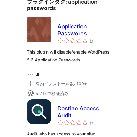
プラグインタグ:
application-
passwords
Application
Passwords
個
Manager
(0
)
の
評
価
This plugin will disable/enable WordPress
5.6 Application Passwords.
uri
有効インストール数: 100+
5.7.15で検証済み
Destino Access
Audit
個
(0
)
の
評
価
Audit who has access to your site: