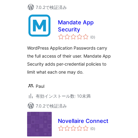
7.0.2で検証済み
Mandate App
Security
個
(0
)
の
評
価
WordPress Application Passwords carry
the full access of their user. Mandate App
Security adds per-credential policies to
limit what each one may do.
Paul
有効インストール数: 10未満
7.0.2で検証済み
Novellaire Connect
個
(0
)
の
評
価