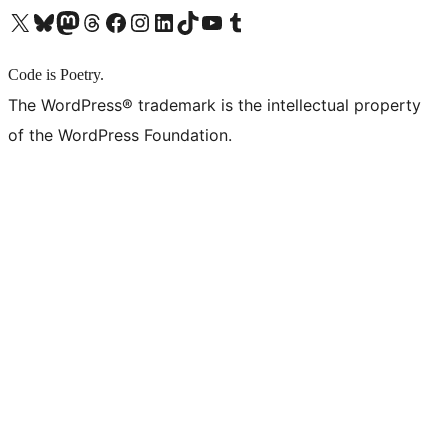
X (旧 Twitter) アカウントへ
Bluesky アカウントへ
Mastodon アカウントへ
Threads アカウントへ
Facebook ページへ
Instagram アカウントへ
LinkedIn アカウントへ
TikTok アカウントへ
YouTube チャンネルへ
Tumblr アカウントへ
Code is Poetry.
The WordPress® trademark is the intellectual property
of the WordPress Foundation.