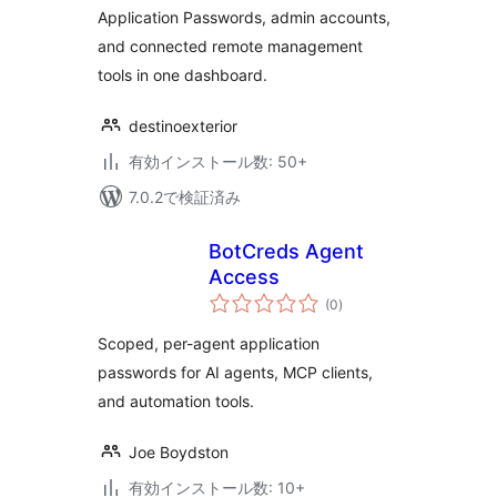
Application Passwords, admin accounts,
and connected remote management
tools in one dashboard.
destinoexterior
有効インストール数: 50+
7.0.2で検証済み
BotCreds Agent
Access
個
(0
)
の
評
価
Scoped, per-agent application
passwords for AI agents, MCP clients,
and automation tools.
Joe Boydston
有効インストール数: 10+