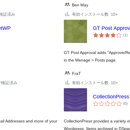
Ben May
2で検証済み
有効インストール数: 10+
cetWP
GT Post Approv
個
(1
)
の
評
価
GT Post Approval adds "Approve/Rejec
in the Menage > Posts page.
FraT
13で検証済み
有効インストール数: 10+
CollectionPress
個
(0
)
の
評
価
ail Addresses and more of your
CollectionPress provides a variety o
Wordpress. Items archived in DSpac