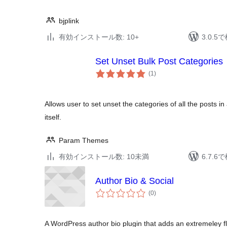
bjplink
有効インストール数: 10+
3.0.
Set Unset Bulk Post Categories
個
(1
)
の
評
価
Allows user to set unset the categories of all the posts in
itself.
Param Themes
有効インストール数: 10未満
6.7.
Author Bio & Social
個
(0
)
の
評
価
A WordPress author bio plugin that adds an extremeley f