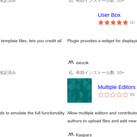
1で検証済み
有効インストール数: 10+
User Box
個
(1
)
の
評
価
mplate files, lets you credit all
Plugin provides a widget for display
isevcik
2で検証済み
有効インストール数: 10+
Multiple Editors
個
(0
)
の
評
価
 to emulate the full functionality
Allow multiple editors and contribut
authors to upload files and add new
Kaspars