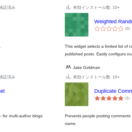
2で検証済み
有効インストール数: 10+
Weighted Rand
個
(0
)
の
評
価
.
This widget selects a limited list o
published posts. Easily configure n
Jake Goldman
9で検証済み
有効インストール数: 10+
et
Duplicate Comm
個
(1
)
の
評
価
– for multi-author blogs.
Prevents people posting comments 
name.