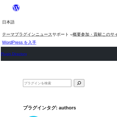
内
容
日本語
を
ス
テーマ
プラグイン
ニュース
サポート
概要
参加・貢献
このサ
キ
WordPress を入手
ッ
Plugin Directory
プ
検
索
プラグインタグ:
authors