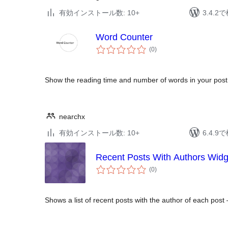
有効インストール数: 10+
3.4.
Word Counter
個
(0
)
の
評
価
Show the reading time and number of words in your post
nearchx
有効インストール数: 10+
6.4.
Recent Posts With Authors Widg
個
(0
)
の
評
価
Shows a list of recent posts with the author of each post 