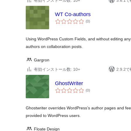
有効インストール数: 10+
3.6.
WT Co-authors
個
(0
)
の
評
価
Using WordPress Custom Fields, and without editing any te
authors on collaboration posts.
Gargron
有効インストール数: 10+
2.9.
GhostWriter
個
(0
)
の
評
価
Ghostwriter overrides WordPress’s author pages and feeds
provided to WordPress users.
Floate Design