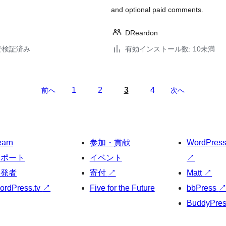
and optional paid comments.
DReardon
16で検証済み
有効インストール数: 10未満
1
2
3
4
前へ
次へ
earn
参加・貢献
WordPres
サポート
イベント
↗
開発者
寄付
↗
Matt
↗
ordPress.tv
↗
Five for the Future
bbPress
BuddyPre