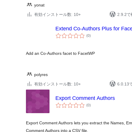
yonat
有効インストール数: 10+
2.9.
Extend Co-Authors Plus for Fa
個
(0
)
の
評
価
Add an Co-Authors facet to FacetWP
polyres
有効インストール数: 10+
6.0.
Export Comment Authors
個
(0
)
の
評
価
Export Comment Authors lets you extract the Names, Em
Comment Authors into a CSV file.