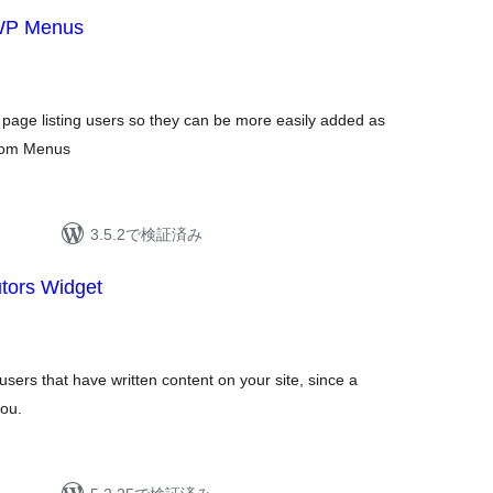
 WP Menus
age listing users so they can be more easily added as
stom Menus
3.5.2で検証済み
tors Widget
e users that have written content on your site, since a
you.