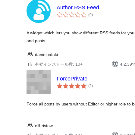
Author RSS Feed
個
(0
)
の
評
価
A widget which lets you show different RSS feeds for you
and posts.
danielpataki
有効インストール数: 10+
4.2.
ForcePrivate
個
(2
)
の
評
価
Force all posts by users without Editor or higher role to b
ellbristow