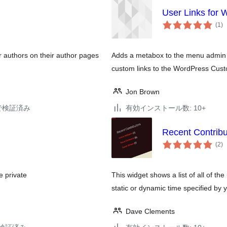
User Links for
個
(1
)
の
評
価
r authors on their author pages
Adds a metabox to the menu admin p
custom links to the WordPress Cu
Jon Brown
39で検証済み
有効インストール数: 10+
Recent Contribu
個
(2
)
の
評
価
e private
This widget shows a list of all of th
static or dynamic time specified by 
Dave Clements