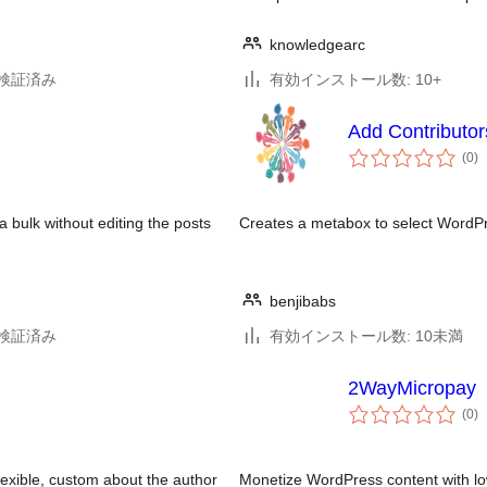
knowledgearc
5で検証済み
有効インストール数: 10+
Add Contributor
個
(0
)
の
評
価
 a bulk without editing the posts
Creates a metabox to select WordPres
benjibabs
6で検証済み
有効インストール数: 10未満
2WayMicropay
個
(0
)
の
評
価
lexible, custom about the author
Monetize WordPress content with lo