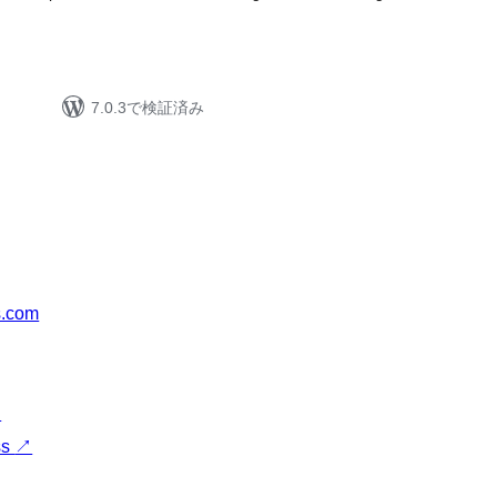
7.0.3で検証済み
s.com
↗
ss
↗