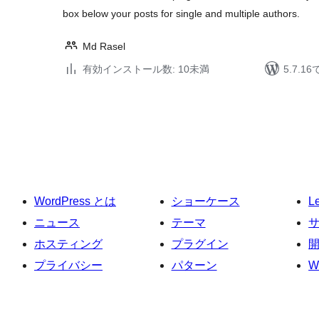
box below your posts for single and multiple authors.
Md Rasel
有効インストール数: 10未満
5.7.
投
稿
の
ペ
ー
WordPress とは
ショーケース
L
ジ
送
ニュース
テーマ
り
ホスティング
プラグイン
プライバシー
パターン
W