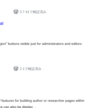
3.7.41で検証済み
al
t" buttons visible just for administrators and editors
2.1で検証済み
f features for building author or researcher pages within
e can also be display …