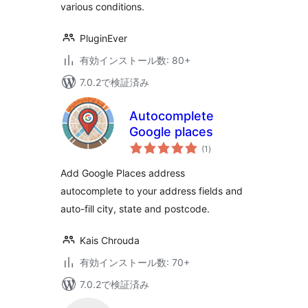
various conditions.
PluginEver
有効インストール数: 80+
7.0.2で検証済み
Autocomplete
Google places
個
(1
)
の
評
価
Add Google Places address
autocomplete to your address fields and
auto-fill city, state and postcode.
Kais Chrouda
有効インストール数: 70+
7.0.2で検証済み