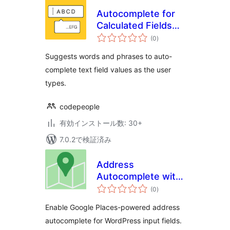
Autocomplete for
Calculated Fields
個
Form
(0
)
の
評
価
Suggests words and phrases to auto-
complete text field values as the user
types.
codepeople
有効インストール数: 30+
7.0.2で検証済み
Address
Autocomplete with
個
Google
(0
)
の
評
価
Enable Google Places-powered address
autocomplete for WordPress input fields.