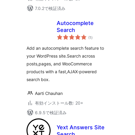
7.0.2で検証済み
Autocomplete
Search
個
(1
)
の
評
価
Add an autocomplete search feature to
your WordPress site.Search across
posts,pages, and WooCommerce
products with a fast,AJAX-powered
search box.
Aarti Chauhan
有効インストール数: 20+
6.9.5で検証済み
Yext Answers Site
Search