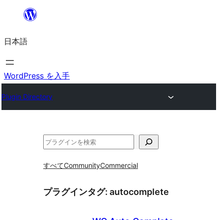
内
容
日本語
を
ス
キ
WordPress を入手
ッ
Plugin Directory
プ
検
索
すべて
Community
Commercial
プラグインタグ:
autocomplete