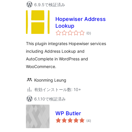
6.9.5で検証済み
Hopewiser Address
Lookup
個
(0
)
の
評
価
This plugin integrates Hopewiser services
including Address Lookup and
AutoComplete in WordPress and
WooCommerce.
Koonming Leung
有効インストール数: 10+
6.1.10で検証済み
WP Butler
個
(4
)
の
評
価