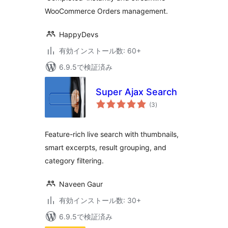
WooCommerce Orders management.
HappyDevs
有効インストール数: 60+
6.9.5で検証済み
Super Ajax Search
個
(3
)
の
評
価
Feature-rich live search with thumbnails,
smart excerpts, result grouping, and
category filtering.
Naveen Gaur
有効インストール数: 30+
6.9.5で検証済み