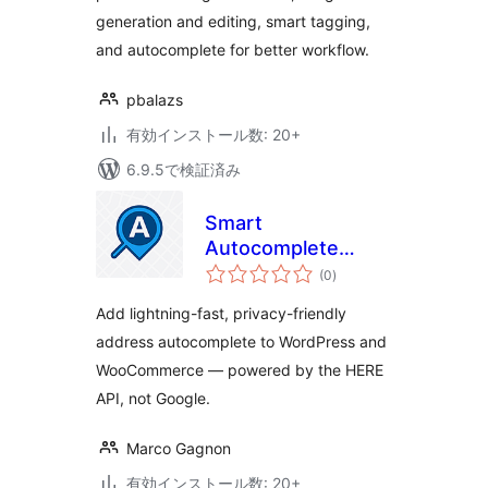
generation and editing, smart tagging,
and autocomplete for better workflow.
pbalazs
有効インストール数: 20+
6.9.5で検証済み
Smart
Autocomplete
個
Address
(0
)
の
評
価
Add lightning-fast, privacy-friendly
address autocomplete to WordPress and
WooCommerce — powered by the HERE
API, not Google.
Marco Gagnon
有効インストール数: 20+