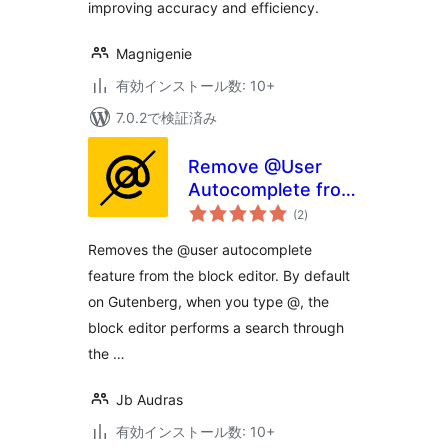
improving accuracy and efficiency.
Magnigenie
有効インストール数: 10+
7.0.2で検証済み
Remove @User
Autocomplete from
個
Block Editor
(2
)
の
評
価
Removes the @user autocomplete
feature from the block editor. By default
on Gutenberg, when you type @, the
block editor performs a search through
the …
Jb Audras
有効インストール数: 10+