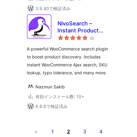
3.9.40で検証済み
NivoSearch –
Instant Product
個
Search for
(2
)
の
評
WooCommerce
価
A powerful WooCommerce search plugin
to boost product discovery. Includes
instant WooCommerce Ajax search, SKU
lookup, typo tolerance, and many more.
Nazmun Sakib
有効インストール数: 10+
6.8.6で検証済み
投
稿
1
2
3
4