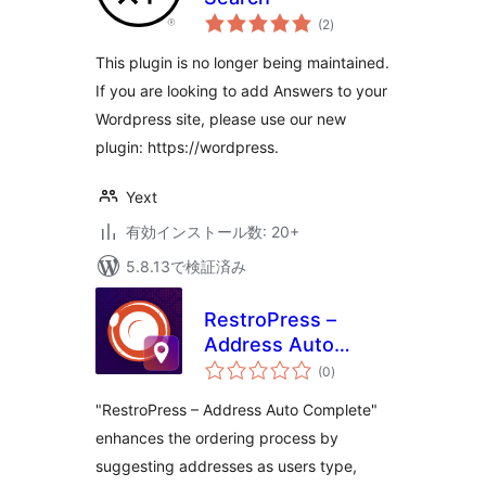
個
(2
)
の
評
価
This plugin is no longer being maintained.
If you are looking to add Answers to your
Wordpress site, please use our new
plugin: https://wordpress.
Yext
有効インストール数: 20+
5.8.13で検証済み
RestroPress –
Address Auto
個
Complete
(0
)
の
評
価
"RestroPress – Address Auto Complete"
enhances the ordering process by
suggesting addresses as users type,