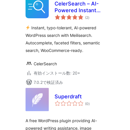
CelerSearch – AI-
Powered Instant
個
Search with
(2
)
の
評
Meilisearch
価
Instant, typo-tolerant, AI-powered
WordPress search with Meilisearch.
Autocomplete, faceted filters, semantic
search, WooCommerce-ready.
CelerSearch
有効インストール数: 20+
7.0.2で検証済み
Superdraft
個
(0
)
の
評
価
A free WordPress plugin providing AI-
powered writing assistance, image