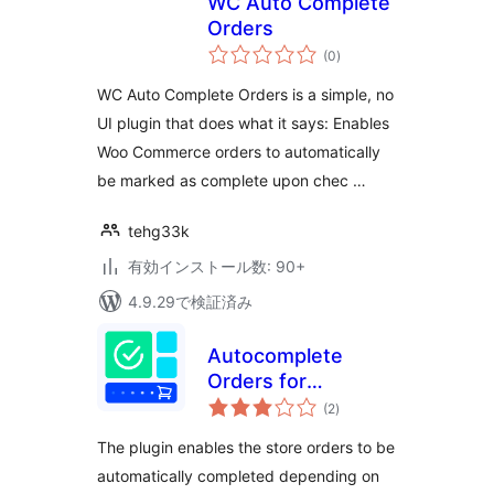
WC Auto Complete
Orders
個
(0
)
の
評
価
WC Auto Complete Orders is a simple, no
UI plugin that does what it says: Enables
Woo Commerce orders to automatically
be marked as complete upon chec …
tehg33k
有効インストール数: 90+
4.9.29で検証済み
Autocomplete
Orders for
個
WooCommerce
(2
)
の
評
価
The plugin enables the store orders to be
automatically completed depending on