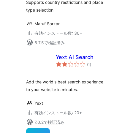
Supports country restrictions and place
type selection.
Maruf Sarkar
有効インストール数: 30+
6.7.5で検証済み
Yext AI Search
個
(1
)
の
評
価
Add the world's best search experience
to your website in minutes.
Yext
有効インストール数: 20+
7.0.2で検証済み