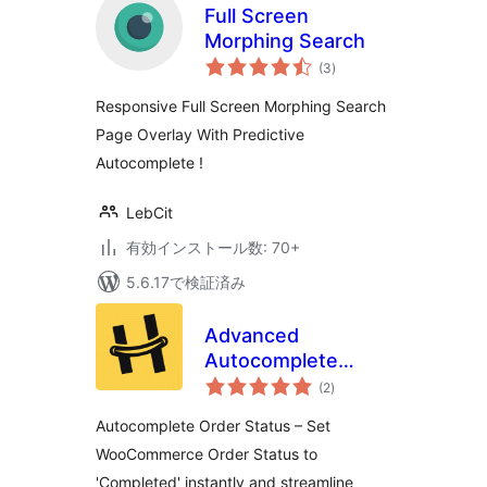
Full Screen
Morphing Search
個
(3
)
の
評
価
Responsive Full Screen Morphing Search
Page Overlay With Predictive
Autocomplete !
LebCit
有効インストール数: 70+
5.6.17で検証済み
Advanced
Autocomplete
個
Orders for
(2
)
の
評
WooCommerce –
価
Autocomplete Order Status – Set
By HappyDevs
WooCommerce Order Status to
'Completed' instantly and streamline