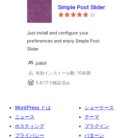
Simple Post Slider
個
(2
)
の
評
価
Just install and configure your
preferences and enjoy Simple Post
Slider
paluh
有効インストール数: 10未満
5.6.17で検証済み
WordPress とは
ショーケース
ニュース
テーマ
ホスティング
プラグイン
プライバシー
パターン