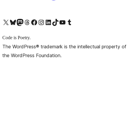
X (旧 Twitter) アカウントへ
Bluesky アカウントへ
Mastodon アカウントへ
Threads アカウントへ
Facebook ページへ
Instagram アカウントへ
LinkedIn アカウントへ
TikTok アカウントへ
YouTube チャンネルへ
Tumblr アカウントへ
Code is Poetry.
The WordPress® trademark is the intellectual property of
the WordPress Foundation.