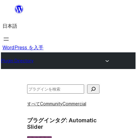
内
容
日本語
を
ス
キ
WordPress を入手
ッ
Plugin Directory
プ
検
索
すべて
Community
Commercial
プラグインタグ:
Automatic
Slider