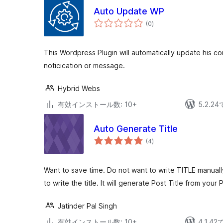
Auto Update WP
個
(0
)
の
評
価
This Wordpress Plugin will automatically update his c
noticication or message.
Hybrid Webs
有効インストール数: 10+
5.2.
Auto Generate Title
個
(4
)
の
評
価
Want to save time. Do not want to write TITLE manually
to write the title. It will generate Post Title from your 
Jatinder Pal Singh
有効インストール数: 10+
4.1.4