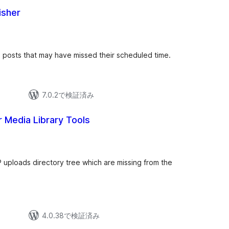
isher
 posts that may have missed their scheduled time.
7.0.2で検証済み
 Media Library Tools
WP uploads directory tree which are missing from the
4.0.38で検証済み