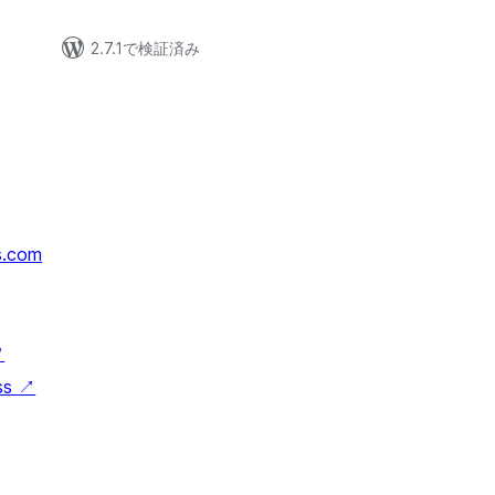
2.7.1で検証済み
s.com
↗
ss
↗