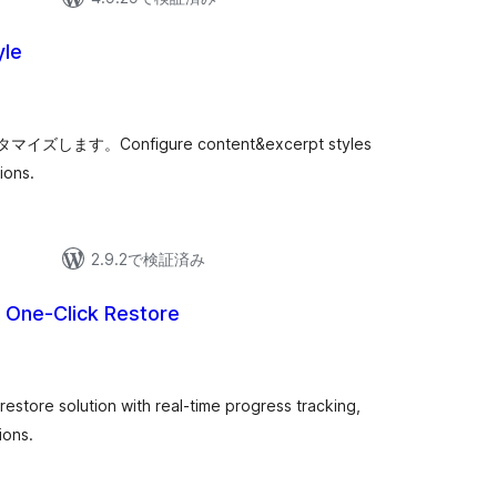
yle
す。Configure content&excerpt styles
ions.
2.9.2で検証済み
 One-Click Restore
store solution with real-time progress tracking,
ions.