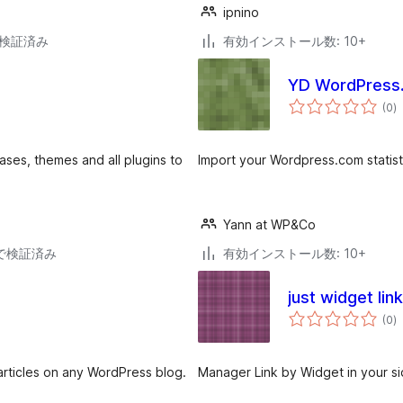
ipnino
5で検証済み
有効インストール数: 10+
YD WordPress.
個
(0
)
の
評
価
ases, themes and all plugins to
Import your Wordpress.com statisti
Yann at WP&Co
28で検証済み
有効インストール数: 10+
just widget link
個
(0
)
の
評
価
 articles on any WordPress blog.
Manager Link by Widget in your s