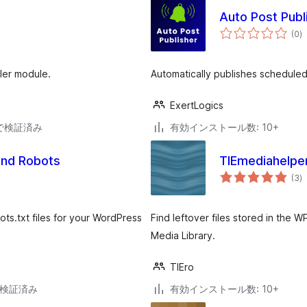
Auto Post Publ
個
(0
)
の
評
価
ler module.
Automatically publishes scheduled
ExertLogics
33で検証済み
有効インストール数: 10+
and Robots
TIEmediahelper
個
(3
)
の
評
価
ts.txt files for your WordPress
Find leftover files stored in the 
Media Library.
TIEro
6で検証済み
有効インストール数: 10+