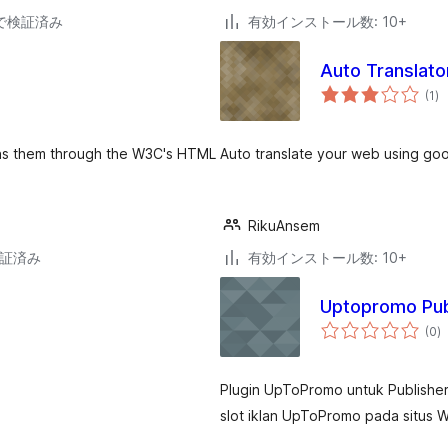
38で検証済み
有効インストール数: 10+
Auto Translat
個
(1
)
の
評
価
runs them through the W3C's HTML
Auto translate your web using goo
RikuAnsem
検証済み
有効インストール数: 10+
Uptopromo Pub
個
(0
)
の
評
価
Plugin UpToPromo untuk Publishe
slot iklan UpToPromo pada situs W