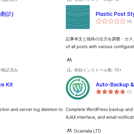
自動翻訳)
Plastic Post St
個
(0
)
の
評
価
記事本文と抜粋の出力を調整・カスタマイズしま
of all posts with various configurat
21で検証済み
有効インストール数: 10+
e Kit
Auto-Backup &
個
(7
)
の
評
価
tion and server log deletion to
Complete WordPress backup and re
AJAX interface, and email notificat
Dcastalia LTD