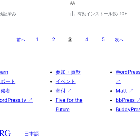
2で検証済み
有効インストール数: 10+
1
2
3
4
5
前へ
次へ
earn
参加・貢献
WordPres
サポート
イベント
↗
開発者
寄付
↗
Matt
↗
ordPress.tv
↗
Five for the
bbPress
Future
BuddyPre
日本語