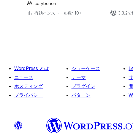
corybohon
有効インストール数: 10+
3.3.
投
稿
の
ペ
ー
WordPress とは
ショーケース
L
ジ
送
ニュース
テーマ
り
ホスティング
プラグイン
プライバシー
パターン
W