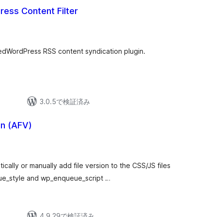
ess Content Filter
eedWordPress RSS content syndication plugin.
3.0.5で検証済み
on (AFV)
ically or manually add file version to the CSS/JS files
e_style and wp_enqueue_script …
4.9.29で検証済み