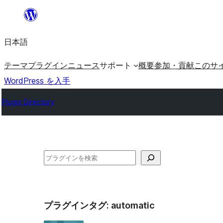
内
容
日本語
を
ス
テーマ
プラグイン
ニュース
サポート
概要
参加・貢献
このサ
キ
WordPress を入手
ッ
Plugin Directory
プ
検
索
プラグインタグ:
automatic