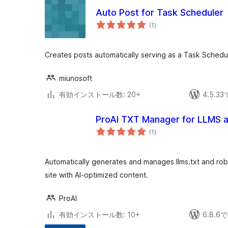
Auto Post for Task Scheduler
個
(1
)
の
評
価
Creates posts automatically serving as a Task Schedu
miunosoft
有効インストール数: 20+
4.5.
ProAI TXT Manager for LLMS 
個
(1
)
の
評
価
Automatically generates and manages llms.txt and robo
site with AI-optimized content.
ProAI
有効インストール数: 10+
6.8.