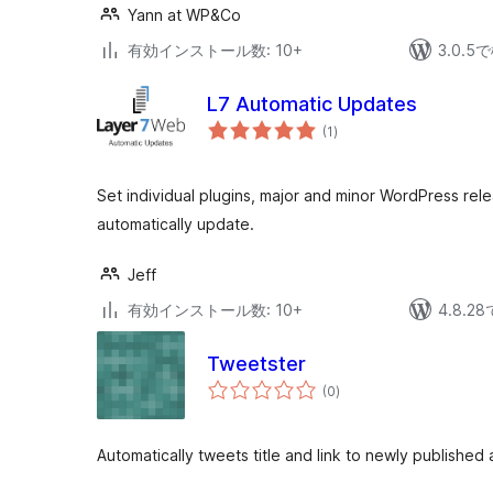
Yann at WP&Co
有効インストール数: 10+
3.0.
L7 Automatic Updates
個
(1
)
の
評
価
Set individual plugins, major and minor WordPress rele
automatically update.
Jeff
有効インストール数: 10+
4.8.
Tweetster
個
(0
)
の
評
価
Automatically tweets title and link to newly published