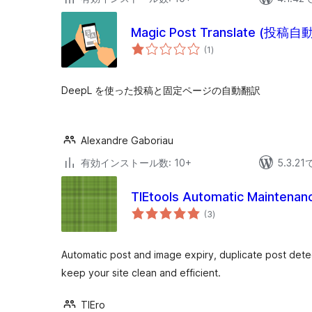
Magic Post Translate (投稿
個
(1
)
の
評
価
DeepL を使った投稿と固定ページの自動翻訳
Alexandre Gaboriau
有効インストール数: 10+
5.3.
TIEtools Automatic Maintenanc
個
(3
)
の
評
価
Automatic post and image expiry, duplicate post detec
keep your site clean and efficient.
TIEro