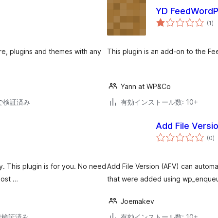
YD FeedWordPr
個
(1
)
の
評
価
ore, plugins and themes with any
This plugin is an add-on to the F
Yann at WP&Co
24で検証済み
有効インストール数: 10+
Add File Versi
個
(0
)
の
評
価
. This plugin is for you. No need
Add File Version (AFV) can automat
Post …
that were added using wp_enqueu
Joemakev
2で検証済み
有効インストール数: 10+