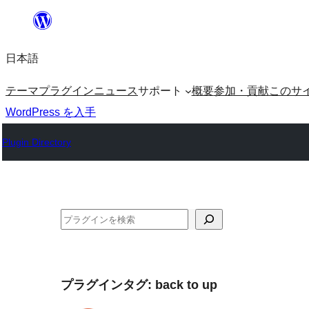
内
容
日本語
を
ス
テーマ
プラグイン
ニュース
サポート
概要
参加・貢献
このサ
キ
WordPress を入手
ッ
Plugin Directory
プ
検
索
プラグインタグ:
back to up