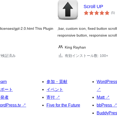
Scroll UP
個
(5
)
の
評
価
licenses/gpl-2.0.html This Plugin
,bar, custom icon, fixed button scrolle
responsive button, responsive scroll
King Rayhan
22で検証済み
有効インストール数: 100+
earn
参加・貢献
WordPres
サポート
イベント
↗
開発者
寄付
↗
Matt
↗
ordPress.tv
↗
Five for the Future
bbPress
BuddyPre