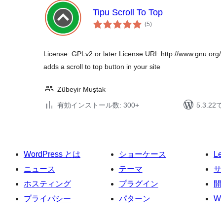
Tipu Scroll To Top
個
(5
)
の
評
価
License: GPLv2 or later License URI: http://www.gnu.org/
adds a scroll to top button in your site
Zübeyir Muştak
有効インストール数: 300+
5.3.
WordPress とは
ショーケース
L
ニュース
テーマ
ホスティング
プラグイン
プライバシー
パターン
W