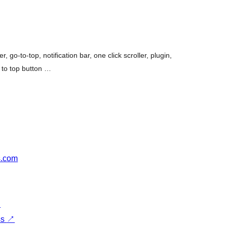
r, go-to-top, notification bar, one click scroller, plugin,
 to top button …
s.com
↗
ss
↗