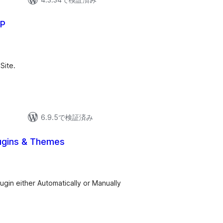
WP
Site.
6.9.5で検証済み
ugins & Themes
ugin either Automatically or Manually