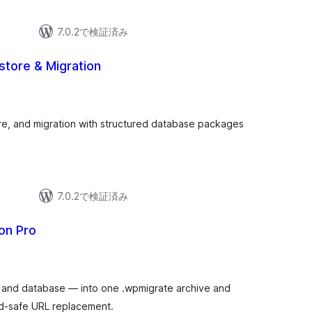
7.0.2で検証済み
tore & Migration
re, and migration with structured database packages
7.0.2で検証済み
ion Pro
s and database — into one .wpmigrate archive and
zed-safe URL replacement.