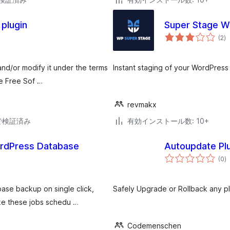
plugin
Super Stage 
個
(2
)
の
評
価
 and/or modify it under the terms
Instant staging of your WordPress 
e Free Sof …
revmakx
21で検証済み
有効インストール数: 10+
rdPress Database
Autoupdate Pl
個
(0
)
の
評
価
ase backup on single click,
Safely Upgrade or Rollback any pl
ke these jobs schedu …
Codemenschen