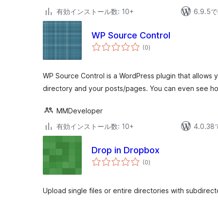
有効インストール数: 10+
6.9.
WP Source Control
個
(0
)
の
評
価
WP Source Control is a WordPress plugin that allows 
directory and your posts/pages. You can even see h
MMDeveloper
有効インストール数: 10+
4.0.
Drop in Dropbox
個
(0
)
の
評
価
Upload single files or entire directories with subdire