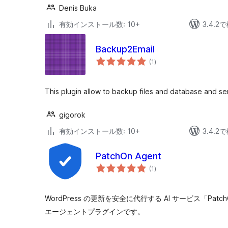
Denis Buka
有効インストール数: 10+
3.4.
Backup2Email
個
(1
)
の
評
価
This plugin allow to backup files and database and se
gigorok
有効インストール数: 10+
3.4.
PatchOn Agent
個
(1
)
の
評
価
WordPress の更新を安全に代行する AI サービス「Pa
エージェントプラグインです。