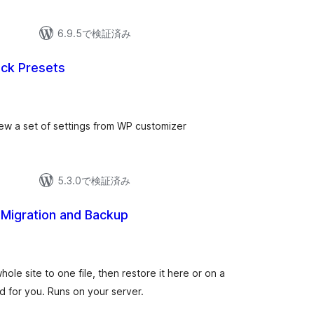
6.9.5で検証済み
ck Presets
iew a set of settings from WP customizer
5.3.0で検証済み
e Migration and Backup
ole site to one file, then restore it here or on a
d for you. Runs on your server.