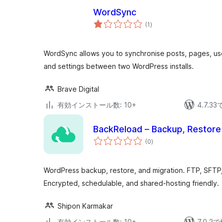
WordSync
個
(1
)
の
評
価
WordSync allows you to synchronise posts, pages, us
and settings between two WordPress installs.
Brave Digital
有効インストール数: 10+
4.7.
BackReload – Backup, Restore
個
(0
)
の
評
価
WordPress backup, restore, and migration. FTP, SFTP
Encrypted, schedulable, and shared-hosting friendly.
Shipon Karmakar
有効インストール数: 10+
7.0.