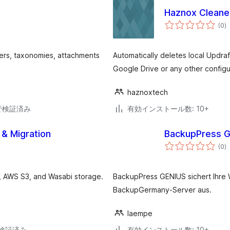
Haznox Cleaner
個
(0
)
の
評
価
ers, taxonomies, attachments
Automatically deletes local Updra
Google Drive or any other config
haznoxtech
33で検証済み
有効インストール数: 10+
 & Migration
BackupPress 
個
(0
)
の
評
価
, AWS S3, and Wasabi storage.
BackupPress GENIUS sichert Ihre 
BackupGermany-Server aus.
laempe
2で検証済み
有効インストール数: 10+