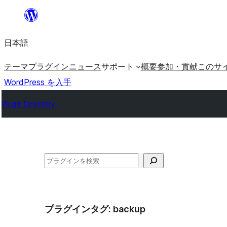
内
容
日本語
を
ス
テーマ
プラグイン
ニュース
サポート
概要
参加・貢献
このサ
キ
WordPress を入手
ッ
Plugin Directory
プ
検
索
プラグインタグ:
backup