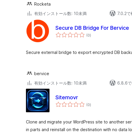
Rocketa
有効インストール数: 10未満
7.0.
Secure DB Bridge For Bervice
個
(0
)
の
評
価
Secure external bridge to export encrypted DB back
bervice
有効インストール数: 10未満
6.8.
Sitemovr
個
(0
)
の
評
価
Clone and migrate your WordPress site to another ser
in parts and reinstall on the destination with no data lo