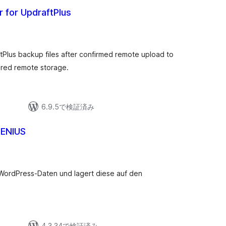
 for UpdraftPlus
ftPlus backup files after confirmed remote upload to
ured remote storage.
6.9.5で検証済み
GENIUS
WordPress-Daten und lagert diese auf den
4.3.34で検証済み