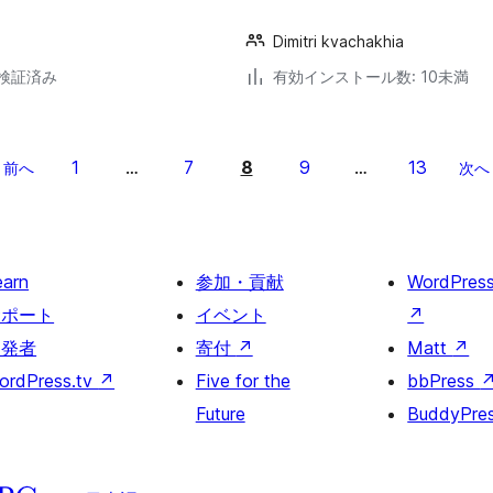
Dimitri kvachakhia
2で検証済み
有効インストール数: 10未満
1
7
8
9
13
前へ
…
…
次へ
earn
参加・貢献
WordPres
サポート
イベント
↗
開発者
寄付
↗
Matt
↗
ordPress.tv
↗
Five for the
bbPress
Future
BuddyPre