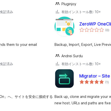
Pluginjoy
2で検証済み
有効インストール数: 10+
ZeroWP OneCli
個
(0
)
の
評
価
nds them to your email
Backup, Import, Export, Live Prev
Andrei Surdu
2で検証済み
有効インストール数: 10+
Migrator – Sit
個
(1
)
の
評
価
tchOn」へ、サイトを安全に接続する
Back up, clone and migrate your wh
new host. URLs and paths are fixe