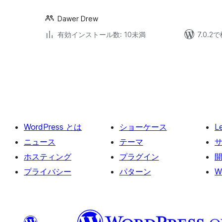
Dawer Drew
有効インストール数: 10未満
7.0.
投
稿
の
ペ
ー
WordPress とは
ショーケース
L
ジ
送
ニュース
テーマ
り
ホスティング
プラグイン
プライバシー
パターン
W