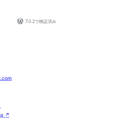
7.0.2で検証済み
s.com
↗
ss
↗