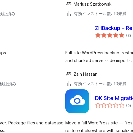
Mariusz Szatkowski
2で検証済み
有効インストール数: 10未満
ZHBackup – Res
個
(3
)
の
評
価
ups.
Full-site WordPress backup, resto
and chunked server-side imports.
Zain Hassan
6で検証済み
有効インストール数: 10未満
DK Site Migrat
個
(0
)
の
評
価
ver. Package files and database
Move a full WordPress site — file
ss.
restore it elsewhere with seriali