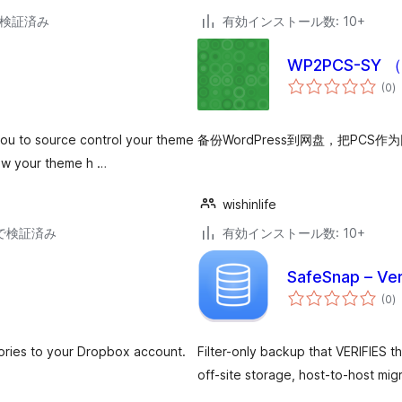
5で検証済み
有効インストール数: 10+
WP2PCS-SY 
個
(0
)
の
評
価
you to source control your theme
备份WordPress到网盘，把PCS
ow your theme h …
wishinlife
38で検証済み
有効インストール数: 10+
SafeSnap – Ve
個
(0
)
の
評
価
ctories to your Dropbox account.
Filter-only backup that VERIFIES t
off-site storage, host-to-host migr