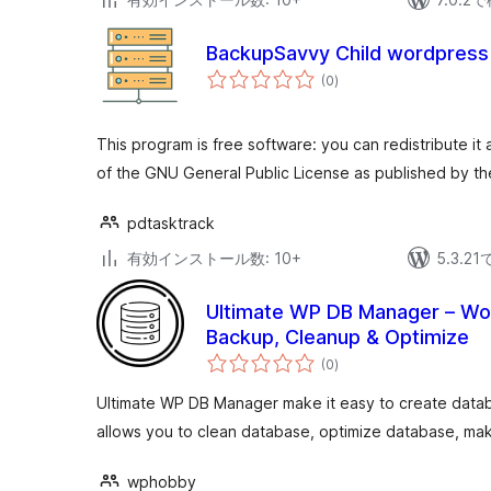
BackupSavvy Child wordpress 
個
(0
)
の
評
価
This program is free software: you can redistribute it
of the GNU General Public License as published by th
pdtasktrack
有効インストール数: 10+
5.3.
Ultimate WP DB Manager – Wo
Backup, Cleanup & Optimize
個
(0
)
の
評
価
Ultimate WP DB Manager make it easy to create datab
allows you to clean database, optimize database, ma
wphobby