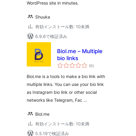
WordPress site in minutes.
Shuuka
有効インストール数: 10未満
6.9.6で検証済み
Biol.me – Multiple
bio links
個
(0
)
の
評
価
Biol.me is a tools to make a bio link with
multiple links. You can use your bio link
as Instagram bio link or other social
networks like Telegram, Fac …
Biol.me
有効インストール数: 10未満
5.5.19で検証済み