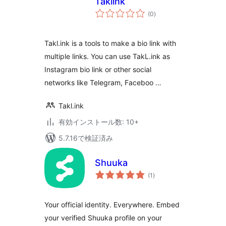
Taklink
個
(0
)
の
評
価
Takl.ink is a tools to make a bio link with
multiple links. You can use TakL.ink as
Instagram bio link or other social
networks like Telegram, Faceboo …
Takl.ink
有効インストール数: 10+
5.7.16で検証済み
Shuuka
個
(1
)
の
評
価
Your official identity. Everywhere. Embed
your verified Shuuka profile on your