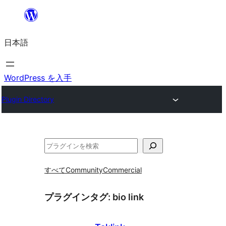
内
容
日本語
を
ス
キ
WordPress を入手
ッ
Plugin Directory
プ
検
索
すべて
Community
Commercial
プラグインタグ:
bio link