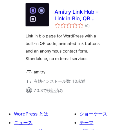
Amitry Link Hub –
Link in Bio, QR
個
Code & Landing
(0
)
の
評
Page
価
Link in bio page for WordPress with a
built-in QR code, animated link buttons
and an anonymous contact form.
Standalone, no external services.
amitry
有効インストール数: 10未満
7.0.3で検証済み
WordPress とは
ショーケース
ニュース
テーマ