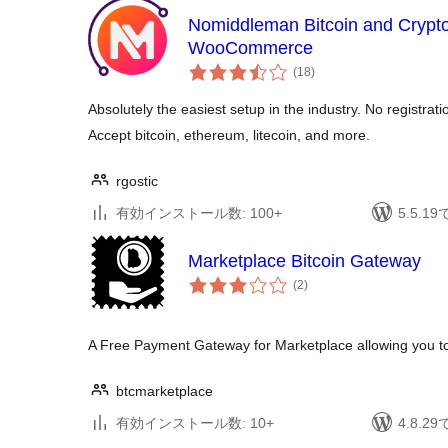
Nomiddleman Bitcoin and Crypt
WooCommerce
個
(18
)
の
評
価
Absolutely the easiest setup in the industry. No registra
Accept bitcoin, ethereum, litecoin, and more.
rgostic
有効インストール数: 100+
5.5.
Marketplace Bitcoin Gateway
個
(2
)
の
評
価
A Free Payment Gateway for Marketplace allowing you to
btcmarketplace
有効インストール数: 10+
4.8.