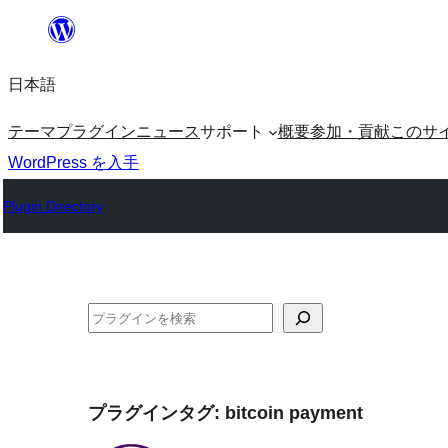
内
容
日本語
を
ス
テーマ
プラグイン
ニュース
サポート
概要
参加・貢献
このサ
キ
WordPress を入手
ッ
Plugin Directory
プ
検
索
プラグインタグ:
bitcoin payment