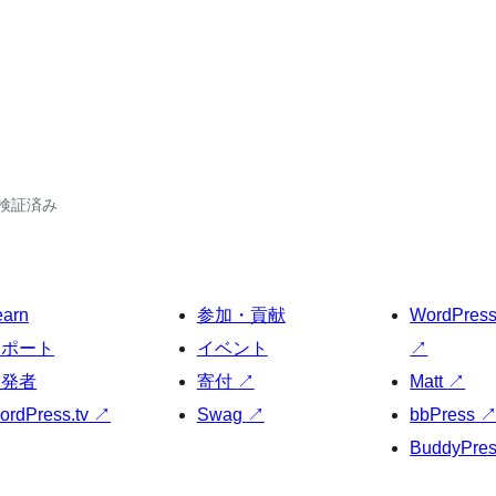
7で検証済み
earn
参加・貢献
WordPres
サポート
イベント
↗
開発者
寄付
↗
Matt
↗
ordPress.tv
↗
Swag
↗
bbPress
BuddyPre