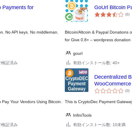
o Payments for
GoUrl Bitcoin P
個
(6
)
の
評
価
tion. No API keys. No middleman.
Bitcoin/Altcoin & Paypal Donations
for Give 0.8+ – wordpress donation 
gourl
19で検証済み
有効インストール数: 40+
Decentralized 
WooCommerce
個
(0
)
の
評
価
 Pay Your Vendors Using Bitcoin.
This is CryptoDec Payment Gatewa
InfiniTools
29で検証済み
有効インストール数: 10未満