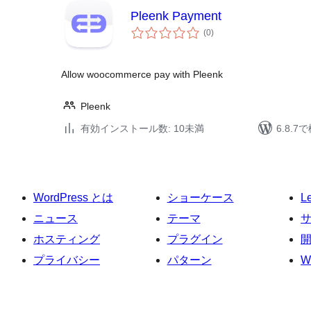
Pleenk Payment
個
(0
)
の
評
価
Allow woocommerce pay with Pleenk
Pleenk
有効インストール数: 10未満
6.8.
WordPress とは
ショーケース
L
ニュース
テーマ
ホスティング
プラグイン
プライバシー
パターン
W