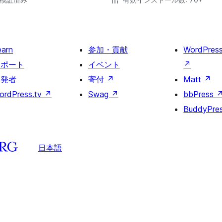
earn
参加・貢献
WordPres
サポート
イベント
↗
開発者
寄付
↗
Matt
↗
ordPress.tv
↗
Swag
↗
bbPress
BuddyPre
日本語