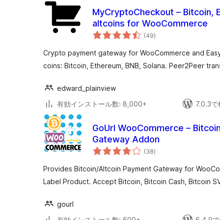
MyCryptoCheckout – Bitcoin, 
altcoins for WooCommerce
個
(49
)
の
評
価
Crypto payment gateway for WooCommerce and Easy 
coins: Bitcoin, Ethereum, BNB, Solana. Peer2Peer tran
edward_plainview
有効インストール数: 8,000+
7.0.
GoUrl WooCommerce – Bitcoin
Gateway Addon
個
(38
)
の
評
価
Provides Bitcoin/Altcoin Payment Gateway for WooCo
Label Product. Accept Bitcoin, Bitcoin Cash, Bitcoin S
gourl
有効インストール数: 600+
6.4.