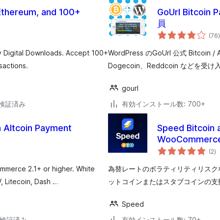
Ethereum, and 100+
GoUrl Bitc
員
(76
)
Digital Downloads. Accept 100+
WordPress のGoUrl 公式 Bitcoin
sactions.
Dogecoin、Reddcoin など
gourl
3で検証済み
有効インストール数: 700+
 Altcoin Payment
Speed Bitcoin 
WooCommerc
個
(2
)
の
評
価
mmerce 2.1+ or higher. White
為替レートのボラティリティリスク
V, Litecoin, Dash …
ットコインまたはスタブコインの支
Speed
9で検証済み
有効インストール数: 70+