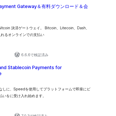
oin Payment Gateway＆有料ダウンロード＆会
個
の
評
価
 / Altcoin 決済ゲートウェイ。 Bitcoin、Litecoin、Dash、
を受け入れるオンラインでの支払い
6.6.6で検証済み
and Stablecoin Payments for
e
なしに、Speedを使用してプラットフォームで即座にビ
払いをに受け入れ始めます。
7.0.3で検証済み