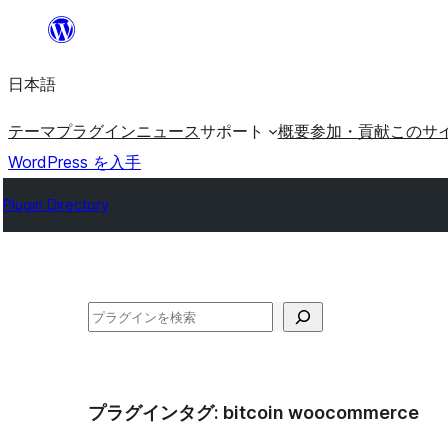
内
容
日本語
を
ス
テーマ
プラグイン
ニュース
サポート
概要
参加・貢献
このサ
キ
WordPress を入手
ッ
Plugin Directory
プ
検
索
プラグインタグ:
bitcoin woocommerce