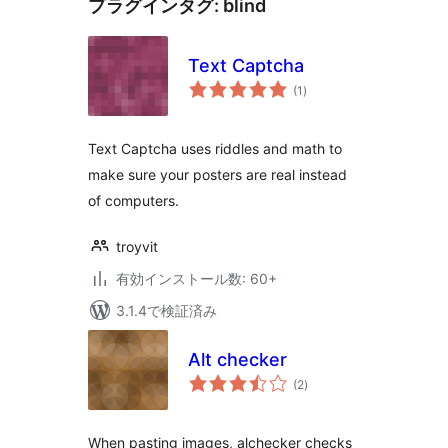
プラグインタグ:
blind
Text Captcha
個
(1
)
の
評
価
Text Captcha uses riddles and math to
make sure your posters are real instead
of computers.
troyvit
有効インストール数: 60+
3.1.4で検証済み
Alt checker
個
(2
)
の
評
価
When pasting images, alchecker checks