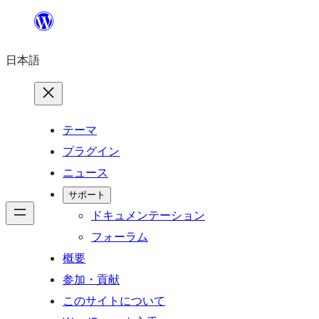
内
容
日本語
を
ス
キ
ッ
テーマ
プ
プラグイン
ニュース
サポート
ドキュメンテーション
フォーラム
概要
参加・貢献
このサイトについて