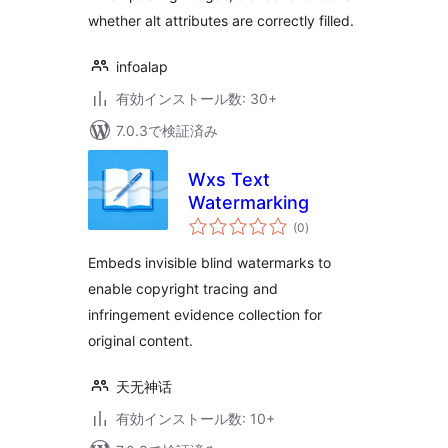
whether alt attributes are correctly filled.
infoalap
有効インストール数: 30+
7.0.3で検証済み
Wxs Text
Watermarking
個
(0
)
の
評
価
Embeds invisible blind watermarks to
enable copyright tracing and
infringement evidence collection for
original content.
天无神话
有効インストール数: 10+