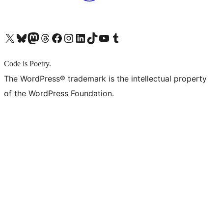
X (旧 Twitter) アカウントへ
Bluesky アカウントへ
Mastodon アカウントへ
Threads アカウントへ
Facebook ページへ
Instagram アカウントへ
LinkedIn アカウントへ
TikTok アカウントへ
YouTube チャンネルへ
Tumblr アカウントへ
Code is Poetry.
The WordPress® trademark is the intellectual property
of the WordPress Foundation.