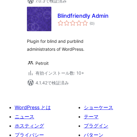
7.0.3で検証済み
Blindfriendly Admin
個
(0
)
の
評
価
Plugin for blind and purblind
administrators of WordPress.
Petroit
有効インストール数: 10+
4.1.42で検証済み
WordPress とは
ショーケース
ニュース
テーマ
ホスティング
プラグイン
プライバシー
パターン