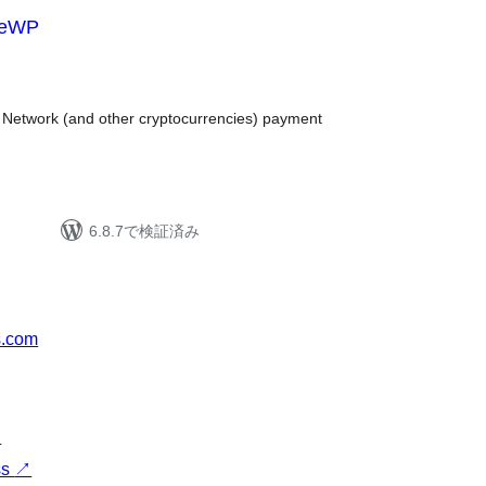
veWP
g Network (and other cryptocurrencies) payment
6.8.7で検証済み
s.com
↗
ss
↗