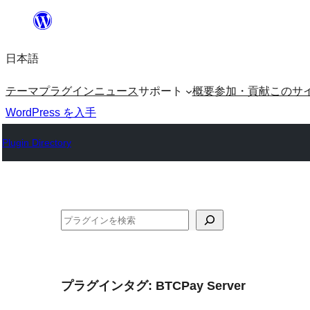
内
容
日本語
を
ス
テーマ
プラグイン
ニュース
サポート
概要
参加・貢献
このサ
キ
WordPress を入手
ッ
Plugin Directory
プ
検
索
プラグインタグ:
BTCPay Server