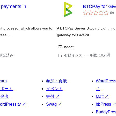
 payments in
BTCPay for Gi
個
(0
)
の
評
価
t processor which allows you to
A BTCPay Server Bitcoin / Lightnin
 fees, …
gateway for GiveWP.
ndeet
6で検証済み
有効インストール数: 10未満
earn
参加・貢献
WordPres
サポート
イベント
↗
開発者
寄付
↗
Matt
↗
ordPress.tv
↗
Swag
↗
bbPress
BuddyPre