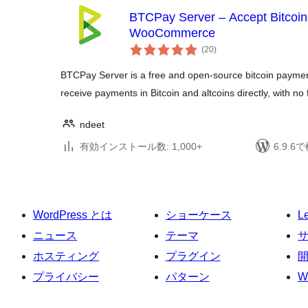
BTCPay Server – Accept Bitcoin
WooCommerce
個
(20
)
の
評
価
BTCPay Server is a free and open-source bitcoin paymen
receive payments in Bitcoin and altcoins directly, with no
ndeet
有効インストール数: 1,000+
6.9.
WordPress とは
ショーケース
L
ニュース
テーマ
ホスティング
プラグイン
プライバシー
パターン
W