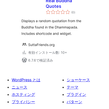
Real Buddha
Quotes
個
(0
)
の
評
価
Displays a random quotation from the
Buddha found in the Dhammapada.
Includes shortcode and widget.
SuttaFriends.org
有効インストール数: 10+
6.7.6で検証済み
WordPress とは
ショーケース
ニュース
テーマ
ホスティング
プラグイン
プライバシー
パターン