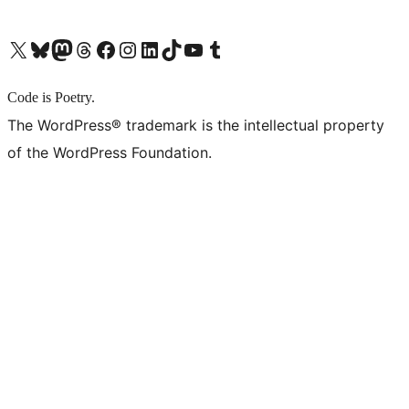
X (旧 Twitter) アカウントへ
Bluesky アカウントへ
Mastodon アカウントへ
Threads アカウントへ
Facebook ページへ
Instagram アカウントへ
LinkedIn アカウントへ
TikTok アカウントへ
YouTube チャンネルへ
Tumblr アカウントへ
Code is Poetry.
The WordPress® trademark is the intellectual property
of the WordPress Foundation.