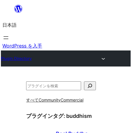
内
容
日本語
を
ス
キ
WordPress を入手
ッ
Plugin Directory
プ
検
索
すべて
Community
Commercial
プラグインタグ:
buddhism