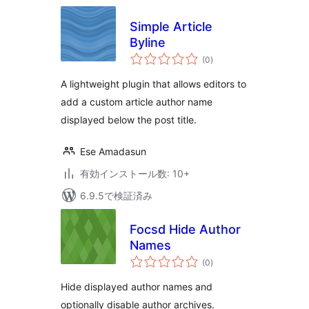
Simple Article
Byline
個
(0
)
の
評
価
A lightweight plugin that allows editors to
add a custom article author name
displayed below the post title.
Ese Amadasun
有効インストール数: 10+
6.9.5で検証済み
Focsd Hide Author
Names
個
(0
)
の
評
価
Hide displayed author names and
optionally disable author archives.