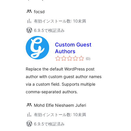
focsd
有効インストール数: 10未満
6.9.5で検証済み
Custom Guest
Authors
個
(0
)
の
評
価
Replace the default WordPress post
author with custom guest author names
via a custom field. Supports multiple
comma-separated authors.
Mohd Elfie Nieshaem Juferi
有効インストール数: 10未満
6.9.5で検証済み