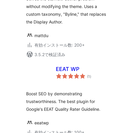
without modifying the theme. Uses a
custom taxonomy, "Byline," that replaces
the Display Author.
mattdu
有効インストール数: 200+
3.5.2で検証済み
EEAT WP
個
(1
)
の
評
価
Boost SEO by demonstrating
trustworthiness. The best plugin for
Google's EEAT Quality Rater Guideline.
eeatwp
有効インストール数: 100+