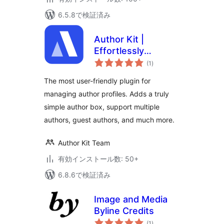
6.5.8で検証済み
Author Kit |
Effortlessly
個
Manage author
(1
)
の
評
profiles and add
価
The most user-friendly plugin for
modern author bio
managing author profiles. Adds a truly
boxes to posts
simple author box, support multiple
authors, guest authors, and much more.
Author Kit Team
有効インストール数: 50+
6.8.6で検証済み
Image and Media
Byline Credits
個
(1
)