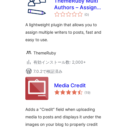
ThemeRuby Multi
Authors – Assign
個
Multiple Writers to
(0
)
の
評
Posts
価
A lightweight plugin that allows you to
assign multiple writers to posts, fast and
easy to use.
ThemeRuby
有効インストール数: 2,000+
7.0.2で検証済み
Media Credit
個
(19
)
の
評
価
Adds a "Credit" field when uploading
media to posts and displays it under the
images on your blog to properly credit