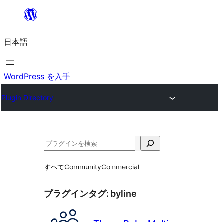
内
容
日本語
を
ス
キ
WordPress を入手
ッ
Plugin Directory
プ
検
索
すべて
Community
Commercial
プラグインタグ:
byline