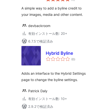
の
評
価
A simple way to add a byline credit to
your images, media and other content.
devbackroom
有効インストール数: 20+
6.7.5で検証済み
Hybrid Byline
個
(0
)
の
評
価
Adds an interface to the Hybrid Settings
page to change the byline settings.
Patrick Daly
有効インストール数: 10+
2.9.2で検証済み