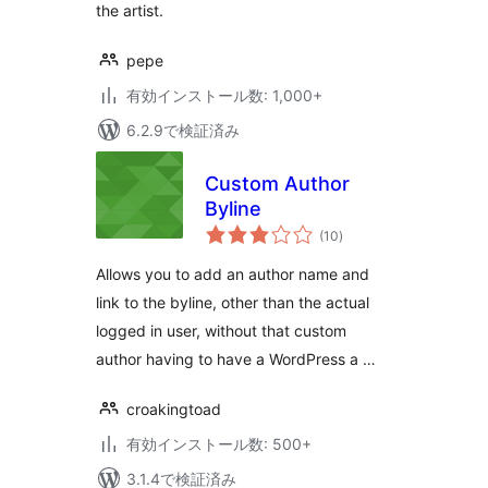
the artist.
pepe
有効インストール数: 1,000+
6.2.9で検証済み
Custom Author
Byline
個
(10
)
の
評
価
Allows you to add an author name and
link to the byline, other than the actual
logged in user, without that custom
author having to have a WordPress a …
croakingtoad
有効インストール数: 500+
3.1.4で検証済み