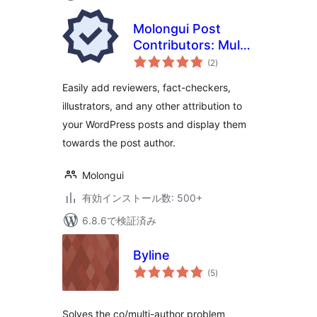
Molongui Post
Contributors: Multi-
個
Role Contributor
(2
)
の
評
Attribution
価
Easily add reviewers, fact-checkers,
illustrators, and any other attribution to
your WordPress posts and display them
towards the post author.
Molongui
有効インストール数: 500+
6.8.6で検証済み
Byline
個
(5
)
の
評
価
Solves the co/multi-author problem