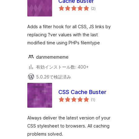
Cache Buster
個
(2
)
の
評
価
Adds a filter hook for all CSS, JS links by
replacing ?ver values with the last
modified time using PHPs filemtype
danmemememe
有効インストール数: 400+
5.0.26で検証済み
CSS Cache Buster
個
(1
)
の
評
価
Always deliver the latest version of your
CSS stylesheet to browsers. All caching
problems solved.