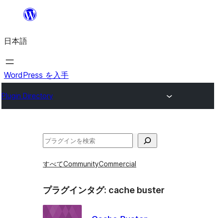
内
容
日本語
を
ス
キ
WordPress を入手
ッ
Plugin Directory
プ
検
索
すべて
Community
Commercial
プラグインタグ:
cache buster