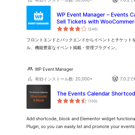
WP Event Manager – Events Cal
Sell Tickets with WooCommer
個
(246
)
の
評
価
フロントエンドとバックエンドからイベントとチケット
ル、機能豊富なイベント掲載・管理プラグイン。
WP Event Manager
有効インストール数: 20,000+
7.0.
The Events Calendar Shortcod
個
(100
)
の
評
価
Add shortcode, block and Elementor widget functiona
Plugin, so you can easily list and promote your event