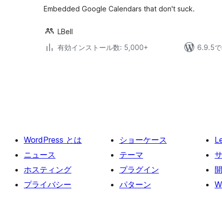
Embedded Google Calendars that don't suck.
LBell
有効インストール数: 5,000+
6.9.
投
稿
の
ペ
ー
WordPress とは
ショーケース
L
ジ
送
ニュース
テーマ
り
ホスティング
プラグイン
プライバシー
パターン
W