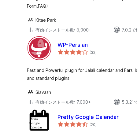
Form,FAQ)
Kitae Park
有効インストール数: 8,000+
7.0.
WP-Persian
個
(32
)
の
評
価
Fast and Powerful plugin for Jalali calendar and Fars
and standard plugins.
Siavash
有効インストール数: 7,000+
5.3.
Pretty Google Calendar
個
(20
)
の
評
価