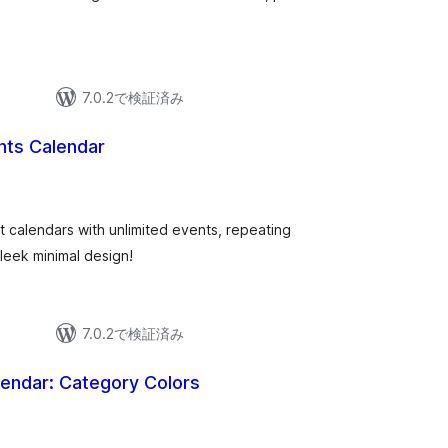
7.0.2で検証済み
nts Calendar
個
)
の
評
価
t calendars with unlimited events, repeating
sleek minimal design!
7.0.2で検証済み
endar: Category Colors
個
の
評
価