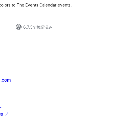
olors to The Events Calendar events.
6.7.5で検証済み
s.com
↗
ss
↗