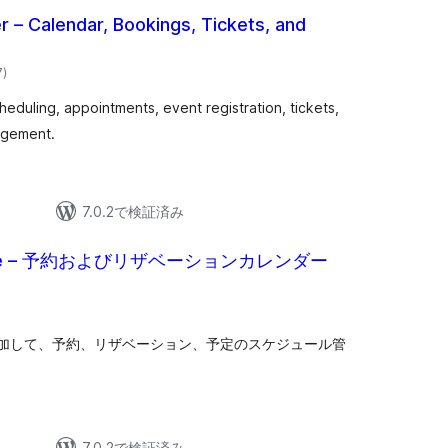
 – Calendar, Bookings, Tickets, and
個
7
)
の
評
価
eduling, appointments, event registration, tickets,
agement.
7.0.2で検証済み
k.me – 予約およびリザベーションカレンダー
個
の
評
価
加して、予約、リザベーション、予定のスケジュール管
7.0.2で検証済み