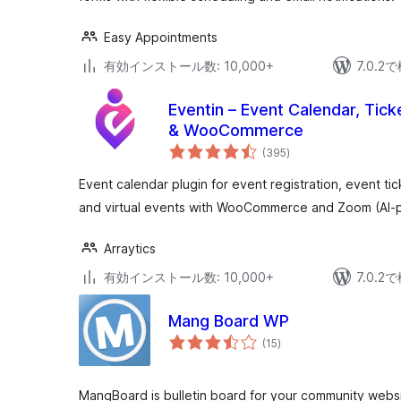
Easy Appointments
有効インストール数: 10,000+
7.0.
Eventin – Event Calendar, Tick
& WooCommerce
個
(395
)
の
評
価
Event calendar plugin for event registration, event ti
and virtual events with WooCommerce and Zoom (AI-
Arraytics
有効インストール数: 10,000+
7.0.
Mang Board WP
個
(15
)
の
評
価
MangBoard is bulletin board for your community websi