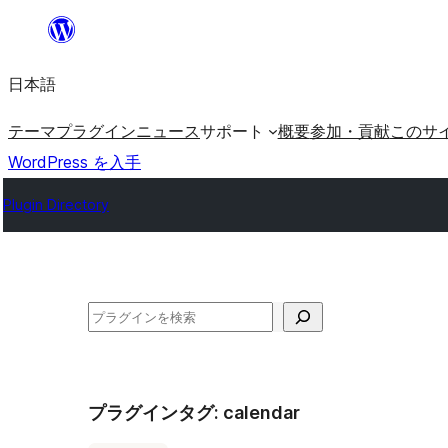
内
容
日本語
を
ス
テーマ
プラグイン
ニュース
サポート
概要
参加・貢献
このサ
キ
WordPress を入手
ッ
Plugin Directory
プ
検
索
プラグインタグ:
calendar