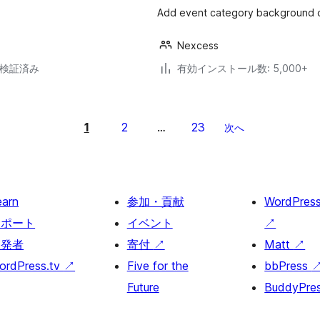
Add event category background c
Nexcess
5で検証済み
有効インストール数: 5,000+
1
2
23
…
次へ
earn
参加・貢献
WordPres
サポート
イベント
↗
開発者
寄付
↗
Matt
↗
ordPress.tv
↗
Five for the
bbPress
Future
BuddyPre