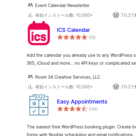
Event Calendar Newsletter
有効インストール数: 10,000+
7.0.
ICS Calendar
個
(72
)
の
評
価
Add the calendar you already use to any WordPress s
365, iCloud and more… no API keys or complicated se
Room 34 Creative Services, LLC
有効インストール数: 10,000+
7.0.
Easy Appointments
個
(131
)
の
評
価
The easiest free WordPress booking plugin. Create b
forms with flexible scheduling and email notifications.