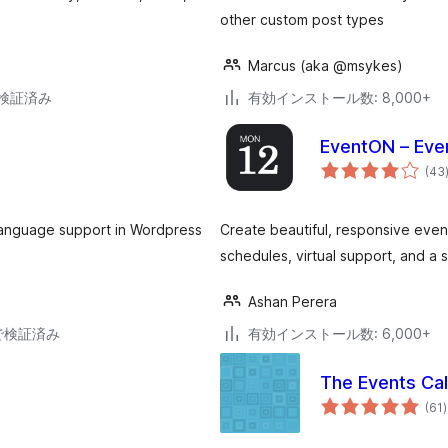
other custom post types
Marcus (aka @msykes)
2で検証済み
有効インストール数: 8,000+
EventON – Eve
(43
i language support in Wordpress
Create beautiful, responsive even
schedules, virtual support, and a 
Ashan Perera
21で検証済み
有効インストール数: 6,000+
The Events Cal
(61
)