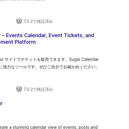
7.0.2で検証済み
 – Events Calendar, Event Tickets, and
ment Platform
個
の
評
価
s サイトでチケットを販売できます。Sugar Calendar
に強力なツールです。ぜひご自分でお確かめください。
7.0.2で検証済み
r
個
)
の
評
価
reate a stunning calendar view of events, posts and