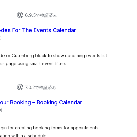
6.9.5で検証済み
odes For The Events Calendar
個
2
)
の
評
価
de or Gutenberg block to show upcoming events list
s page using smart event filters.
7.0.2で検証済み
our Booking – Booking Calendar
個
0
)
の
評
価
gin for creating booking forms for appointments
ation within a schedule.