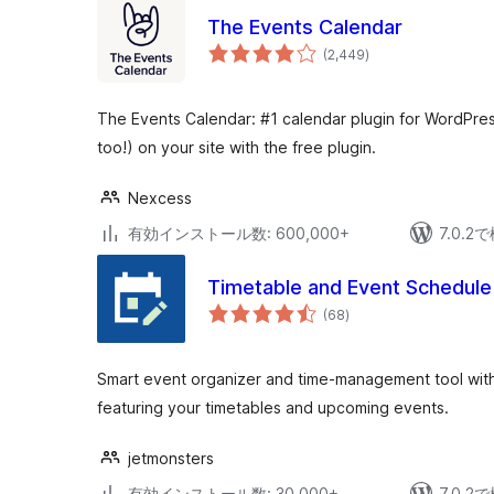
The Events Calendar
個
(2,449
)
の
評
価
The Events Calendar: #1 calendar plugin for WordPres
too!) on your site with the free plugin.
Nexcess
有効インストール数: 600,000+
7.0.
Timetable and Event Schedul
個
(68
)
の
評
価
Smart event organizer and time-management tool with 
featuring your timetables and upcoming events.
jetmonsters
有効インストール数: 30,000+
7.0.