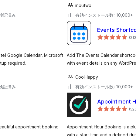
inputwp
2で検証済み
有効インストール数: 10,000+
Events Shortc
(21
ite! Google Calendar, Microsoft
Add The Events Calendar shortco
tup required.
with event details on any WordPres
CoolHappy
2で検証済み
有効インストール数: 10,000+
Appointment H
(52
eautiful appointment booking
Appointment Hour Booking is a plu
with a start time and a defined dur