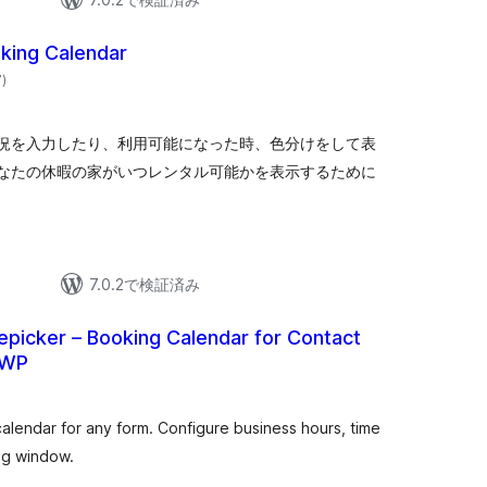
king Calendar
個
7
)
の
評
価
況を入力したり、利用可能になった時、色分けをして表
なたの休暇の家がいつレンタル可能かを表示するために
7.0.2で検証済み
tepicker – Booking Calendar for Contact
 WP
個
の
評
価
calendar for any form. Configure business hours, time
ng window.