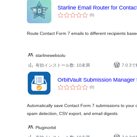
Starline Email Router for Contac
個
(0
)
の
評
価
Route Contact Form 7 emails to different recipients base
starlinewebsolu
有効インストール数: 10未満
7.0.
OrbitVault Submission Manager 
個
(0
)
の
評
価
Automatically save Contact Form 7 submissions to your
spam detection, CSV export, and email digests.
Pluginorbit