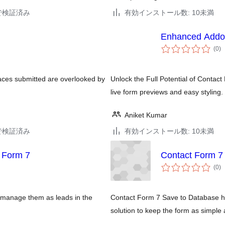
16で検証済み
有効インストール数: 10未満
Enhanced Addon
個
(0
)
の
評
価
laces submitted are overlooked by
Unlock the Full Potential of Contac
live form previews and easy styling.
Aniket Kumar
16で検証済み
有効インストール数: 10未満
 Form 7
Contact Form 7
個
(0
)
の
評
価
 manage them as leads in the
Contact Form 7 Save to Database hel
solution to keep the form as simple 