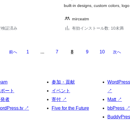
built-in designs, custom colors, logo
mirceatm
20で検証済み
有効インストール数: 10未満
1
7
8
9
10
前へ
…
次へ
earn
参加・貢献
WordPres
サポート
イベント
↗
開発者
寄付
↗
Matt
↗
ordPress.tv
↗
Five for the Future
bbPress
BuddyPre