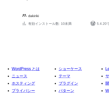
dakiriki
有効インストール数: 10未満
5.4.
投
稿
の
ペ
ー
WordPress とは
ショーケース
L
ジ
送
ニュース
テーマ
り
ホスティング
プラグイン
プライバシー
パターン
W