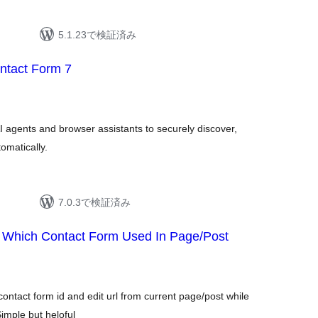
5.1.23で検証済み
tact Form 7
I agents and browser assistants to securely discover,
omatically.
7.0.3で検証済み
 Which Contact Form Used In Page/Post
contact form id and edit url from current page/post while
Simple but heloful