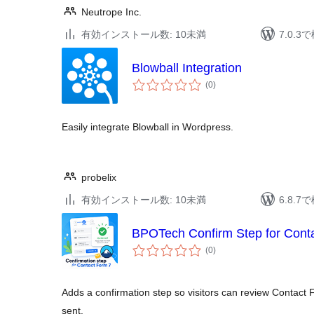
Neutrope Inc.
有効インストール数: 10未満
7.0.
Blowball Integration
個
(0
)
の
評
価
Easily integrate Blowball in Wordpress.
probelix
有効インストール数: 10未満
6.8.
BPOTech Confirm Step for Cont
個
(0
)
の
評
価
Adds a confirmation step so visitors can review Contact
sent.