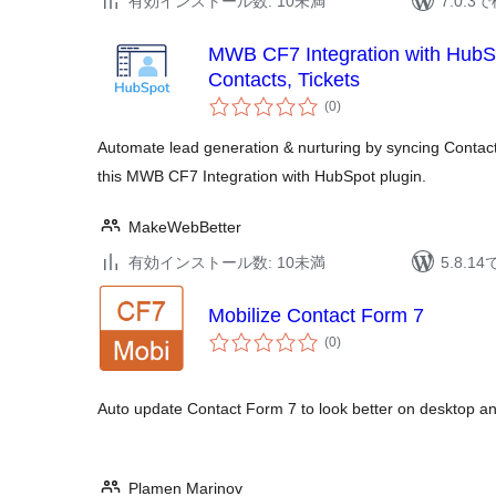
有効インストール数: 10未満
7.0.
MWB CF7 Integration with HubS
Contacts, Tickets
個
(0
)
の
評
価
Automate lead generation & nurturing by syncing Contac
this MWB CF7 Integration with HubSpot plugin.
MakeWebBetter
有効インストール数: 10未満
5.8.
Mobilize Contact Form 7
個
(0
)
の
評
価
Auto update Contact Form 7 to look better on desktop an
Plamen Marinov