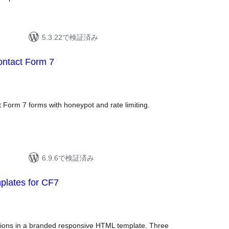
5.3.22で検証済み
ontact Form 7
 Form 7 forms with honeypot and rate limiting.
6.9.6で検証済み
lates for CF7
tions in a branded responsive HTML template. Three