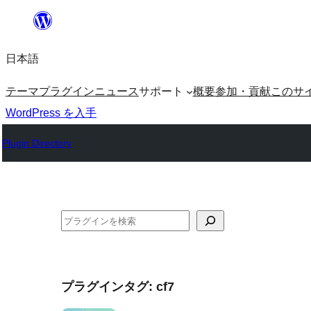
内
容
日本語
を
ス
テーマ
プラグイン
ニュース
サポート
概要
参加・貢献
このサ
キ
WordPress を入手
ッ
Plugin Directory
プ
検
索
プラグインタグ:
cf7