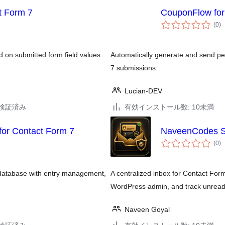
t Form 7
CouponFlow for
個
(0
)
の
評
価
d on submitted form field values.
Automatically generate and send 
7 submissions.
Lucian-DEV
3で検証済み
有効インストール数: 10未満
for Contact Form 7
NaveenCodes Sm
個
(0
)
の
評
価
 database with entry management,
A centralized inbox for Contact For
WordPress admin, and track unrea
Naveen Goyal