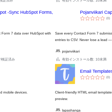
3で検証済み
有効インストール数: 10未満
pot -Sync HubSpot Forms,
Pojanviikari Ca
個
(0
)
の
評
価
t Form 7 data over HubSpot with
Save every Contact Form 7 submissi
entries to CSV. Never lose a lead — e
pojanviikari
14で検証済み
有効インストール数: 10未満
Email Templates
個
(0
)
の
評
価
d mobile devices.
Client-friendly HTML email templates
preview.
lapashanga