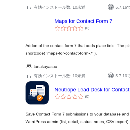
有効インストール数: 10未満
5.7.
Maps for Contact Form 7
個
(0
)
の
評
価
Addon of the contact form 7 that adds place field. The p
shortcode( 'maps-for-contact-form-7' ).
tanakayasuo
有効インストール数: 10未満
5.7.
Neutrope Lead Desk for Contact
個
(0
)
の
評
価
Save Contact Form 7 submissions to your database and
WordPress admin (list, detail, status, notes, CSV export).