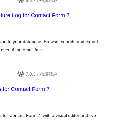
6.8.7で検証済み
pture Log for Contact Form 7
on to your database. Browse, search, and export
ven if the email fails.
7.0.3で検証済み
 for Contact Form 7
 for Contact Form 7, with a visual editor and live