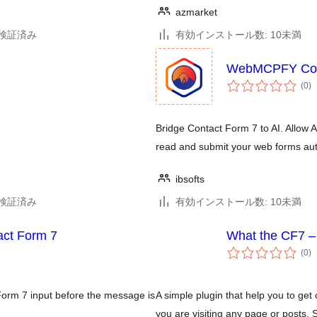
azmarket
3で検証済み
有効インストール数: 10未満
WebMCPFY Con
個
(0
)
の
評
価
Bridge Contact Form 7 to AI. Allow A
read and submit your web forms aut
ibsofts
7で検証済み
有効インストール数: 10未満
act Form 7
What the CF7 –
個
(0
)
の
評
価
 Form 7 input before the message is
A simple plugin that help you to get 
you are visiting any page or posts. 