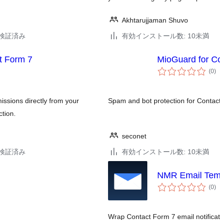
Akhtarujjaman Shuvo
3で検証済み
有効インストール数: 10未満
ct Form 7
MioGuard for C
個
(0
)
の
評
価
ssions directly from your
Spam and bot protection for Contact
tion.
seconet
3で検証済み
有効インストール数: 10未満
NMR Email Temp
個
(0
)
の
評
価
Wrap Contact Form 7 email notifica