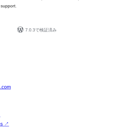
 support.
7.0.3で検証済み
s.com
↗
ss
↗