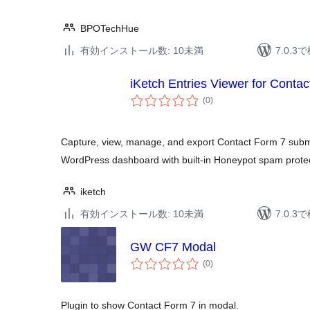
BPOTechHue
有効インストール数: 10未満
7.0.
iKetch Entries Viewer for Conta
個
(0
)
の
評
価
Capture, view, manage, and export Contact Form 7 submi
WordPress dashboard with built-in Honeypot spam protec
iketch
有効インストール数: 10未満
7.0.
GW CF7 Modal
個
(0
)
の
評
価
Plugin to show Contact Form 7 in modal.