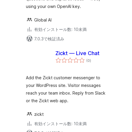
using your own OpenAI key.
Global AI
有効インストール数: 10未満
7.0.3で検証済み
Zickt — Live Chat
個
(0
)
の
評
価
Add the Zickt customer messenger to
your WordPress site. Visitor messages
reach your team inbox. Reply from Slack
or the Zickt web app.
zickt
有効インストール数: 10未満