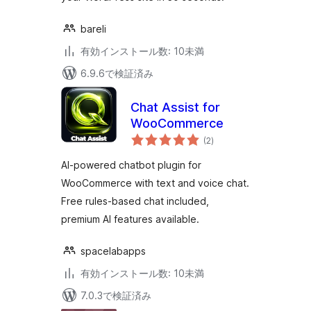
bareli
有効インストール数: 10未満
6.9.6で検証済み
Chat Assist for
WooCommerce
個
(2
)
の
評
価
AI-powered chatbot plugin for
WooCommerce with text and voice chat.
Free rules-based chat included,
premium AI features available.
spacelabapps
有効インストール数: 10未満
7.0.3で検証済み