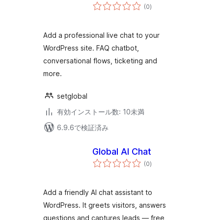
個
(0
)
の
評
価
Add a professional live chat to your
WordPress site. FAQ chatbot,
conversational flows, ticketing and
more.
setglobal
有効インストール数: 10未満
6.9.6で検証済み
Global AI Chat
個
(0
)
の
評
価
Add a friendly AI chat assistant to
WordPress. It greets visitors, answers
questions and captures leads — free,