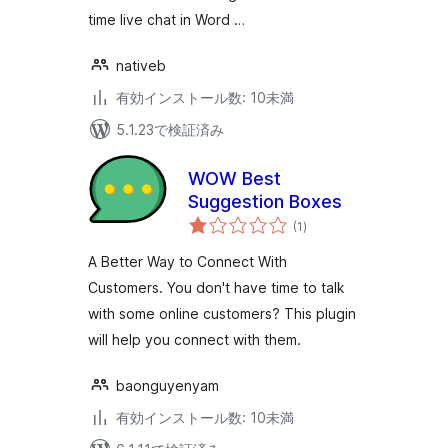
time live chat in Word …
nativeb
有効インストール数: 10未満
5.1.23で検証済み
WOW Best
Suggestion Boxes
個
(1
)
の
評
価
A Better Way to Connect With
Customers. You don't have time to talk
with some online customers? This plugin
will help you connect with them.
baonguyenyam
有効インストール数: 10未満