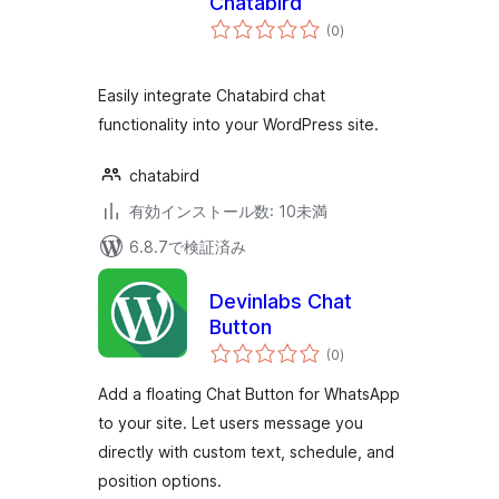
Chatabird
個
(0
)
の
評
価
Easily integrate Chatabird chat
functionality into your WordPress site.
chatabird
有効インストール数: 10未満
6.8.7で検証済み
Devinlabs Chat
Button
個
(0
)
の
評
価
Add a floating Chat Button for WhatsApp
to your site. Let users message you
directly with custom text, schedule, and
position options.