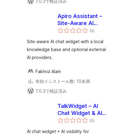
7.0.3で検証済み
Apiro Assistant –
Site-Aware AI
個
Chatbot & Local
(0
)
の
評
Knowledge Base
価
Site-aware AI chat widget with a local
knowledge base and optional external
AI providers.
Fakhrul Alam
有効インストール数: 10未満
7.0.3で検証済み
TalkWidget – AI
Chat Widget & AI
個
Visibility
(0
)
の
評
価
AI chat widget + AI visibility for