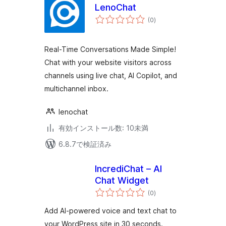
LenoChat
個
(0
)
の
評
価
Real-Time Conversations Made Simple!
Chat with your website visitors across
channels using live chat, AI Copilot, and
multichannel inbox.
lenochat
有効インストール数: 10未満
6.8.7で検証済み
IncrediChat – AI
Chat Widget
個
(0
)
の
評
価
Add AI-powered voice and text chat to
your WordPress site in 30 seconds.