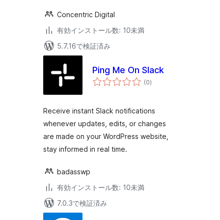
Concentric Digital
有効インストール数: 10未満
5.7.16で検証済み
Ping Me On Slack
個
(0
)
の
評
価
Receive instant Slack notifications
whenever updates, edits, or changes
are made on your WordPress website,
stay informed in real time.
badasswp
有効インストール数: 10未満
7.0.3で検証済み