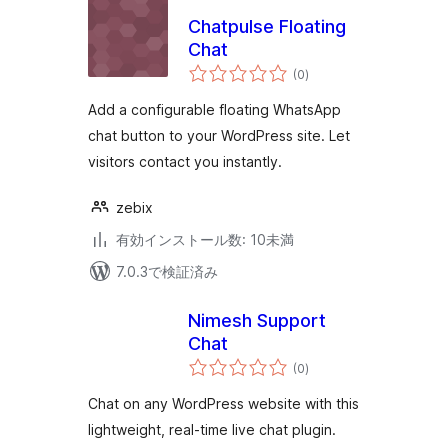
Chatpulse Floating
Chat
個
(0
)
の
評
価
Add a configurable floating WhatsApp
chat button to your WordPress site. Let
visitors contact you instantly.
zebix
有効インストール数: 10未満
7.0.3で検証済み
Nimesh Support
Chat
個
(0
)
の
評
価
Chat on any WordPress website with this
lightweight, real-time live chat plugin.