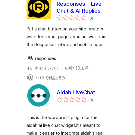
Responses – Live
Chat & AI Replies
個
(0
)
の
評
価
Put a chat button on your site. Visitors
write from your pages; you answer from
the Responses inbox and mobile apps.
responses
有効インストール数: 10未満
7.0.3で検証済み
Aidah LiveChat
個
(0
)
の
評
価
This is the wordpress plugin for the
aidah.ai live chat widget.It's meant to
make it easier to integrate aidah's real