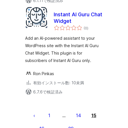
6.1.11で検証済み
Instant AI Guru Chat
Widget
個
(0
)
の
評
価
Add an AI-powered assistant to your
WordPress site with the Instant AI Guru
Chat Widget. This plugin is for
subscribers of Instant AI Guru only.
Ron Pinkas
有効インストール数: 10未満
6.7.6で検証済み
投
稿
1
14
15
…
の