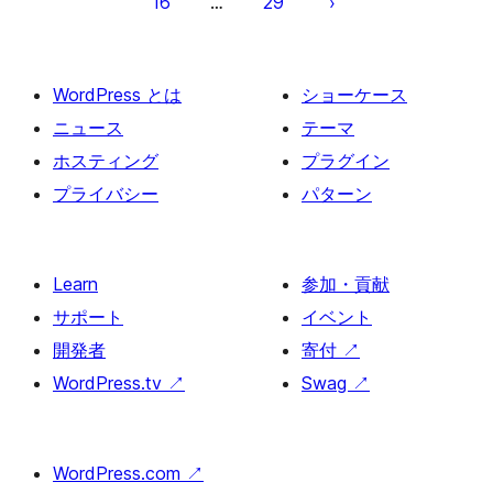
16
29
…
ペ
ー
ジ
WordPress とは
ショーケース
送
ニュース
テーマ
り
ホスティング
プラグイン
プライバシー
パターン
Learn
参加・貢献
サポート
イベント
開発者
寄付
↗
WordPress.tv
↗
Swag
↗
WordPress.com
↗