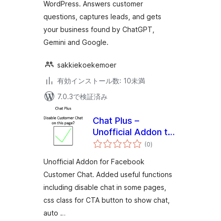
WordPress. Answers customer
questions, captures leads, and gets
your business found by ChatGPT,
Gemini and Google.
sakkiekoekemoer
有効インストール数: 10未満
7.0.3で検証済み
Chat Plus –
Unofficial Addon to
個
disable chat on
(0
)
の
評
page and more
価
Unofficial Addon for Facebook
Customer Chat. Added useful functions
including disable chat in some pages,
css class for CTA button to show chat,
auto …