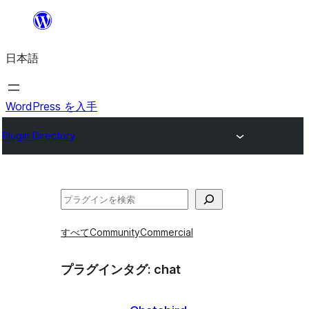
内
容
日本語
を
ス
キ
WordPress を入手
ッ
Plugin Directory
プ
検
索
すべて
Community
Commercial
プラグインタグ:
chat