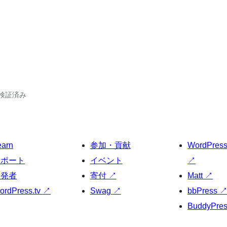
6で検証済み
earn
参加・貢献
WordPres
サポート
イベント
↗
開発者
寄付
↗
Matt
↗
ordPress.tv
↗
Swag
↗
bbPress
BuddyPre