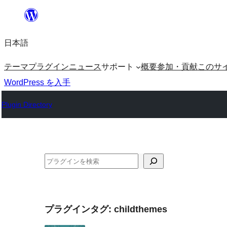
内
容
日本語
を
ス
テーマ
プラグイン
ニュース
サポート
概要
参加・貢献
このサ
キ
WordPress を入手
ッ
Plugin Directory
プ
検
索
プラグインタグ:
childthemes