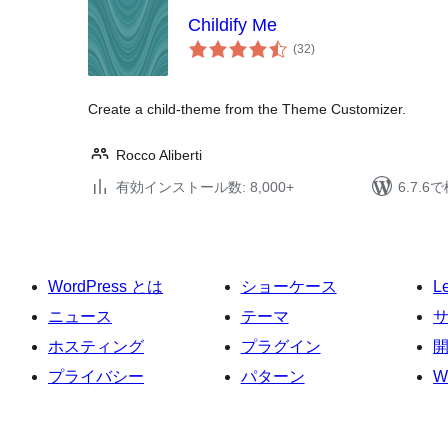
Childify Me
個
(32
)
の
評
価
Create a child-theme from the Theme Customizer.
Rocco Aliberti
有効インストール数: 8,000+
6.7.
WordPress とは
ショーケース
L
ニュース
テーマ
ホスティング
プラグイン
プライバシー
パターン
W