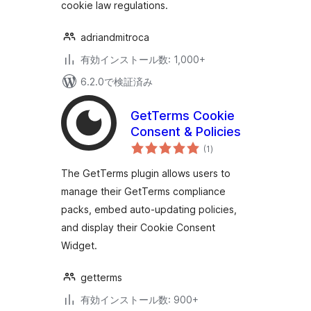
cookie law regulations.
adriandmitroca
有効インストール数: 1,000+
6.2.0で検証済み
GetTerms Cookie
Consent & Policies
個
(1
)
の
評
価
The GetTerms plugin allows users to
manage their GetTerms compliance
packs, embed auto-updating policies,
and display their Cookie Consent
Widget.
getterms
有効インストール数: 900+