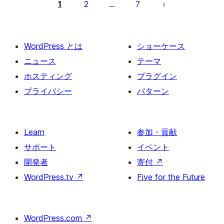
稿
1
2
7
…
の
ペ
ー
WordPress とは
ショーケース
ジ
ニュース
テーマ
送
ホスティング
プラグイン
り
プライバシー
パターン
Learn
参加・貢献
サポート
イベント
開発者
寄付
↗
WordPress.tv
↗
Five for the Future
WordPress.com
↗