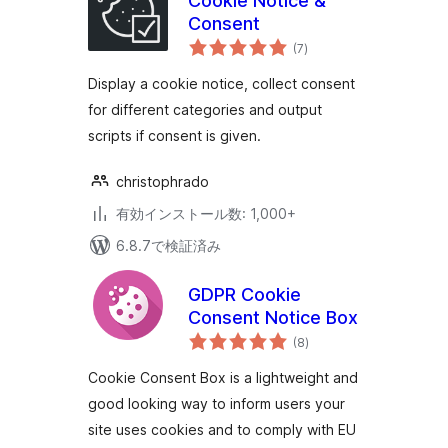
Cookie Notice &
Consent
個
(7
)
の
評
価
Display a cookie notice, collect consent
for different categories and output
scripts if consent is given.
christophrado
有効インストール数: 1,000+
6.8.7で検証済み
GDPR Cookie
Consent Notice Box
個
(8
)
の
評
価
Cookie Consent Box is a lightweight and
good looking way to inform users your
site uses cookies and to comply with EU