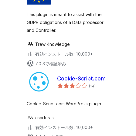
評
価
This plugin is meant to assist with the
GDPR obligations of a Data processor
and Controller.
Trew Knowledge
有効インストール数: 10,000+
7.0.3で検証済み
Cookie-Script.com
個
(14
)
の
評
価
Cookie-Script.com WordPress plugin.
csarturas
有効インストール数: 10,000+