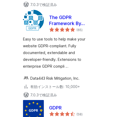
7.0.3で検証済み
The GDPR
Framework By
個
Data443
(65
)
の
評
価
Easy to use tools to help make your
website GDPR-compliant. Fully
documented, extendable and
developer-friendly. Extensions to
enterprise GDPR compli …
Data443 Risk Mitigation, Inc.
有効インストール数: 10,000+
7.0.3で検証済み
GDPR
個
(58
)
の