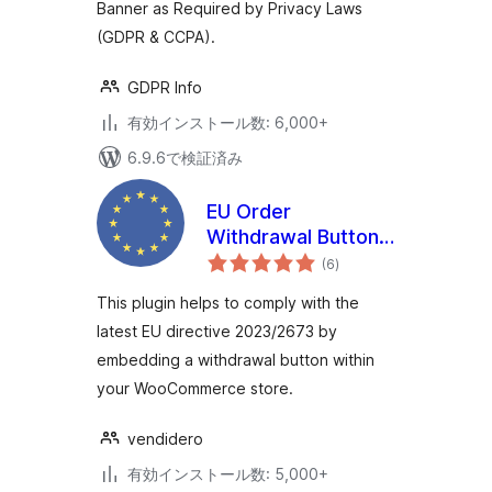
Banner as Required by Privacy Laws
others)
(GDPR & CCPA).
GDPR Info
有効インストール数: 6,000+
6.9.6で検証済み
EU Order
Withdrawal Button
個
for WooCommerce
(6
)
の
評
価
This plugin helps to comply with the
latest EU directive 2023/2673 by
embedding a withdrawal button within
your WooCommerce store.
vendidero
有効インストール数: 5,000+