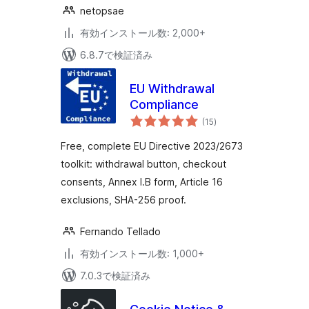
netopsae
有効インストール数: 2,000+
6.8.7で検証済み
EU Withdrawal
Compliance
個
(15
)
の
評
価
Free, complete EU Directive 2023/2673
toolkit: withdrawal button, checkout
consents, Annex I.B form, Article 16
exclusions, SHA-256 proof.
Fernando Tellado
有効インストール数: 1,000+
7.0.3で検証済み