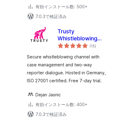
有効インストール数: 500+
7.0.3で検証済み
Trusty
Whistleblowing
個
Solution
(15
)
の
評
価
Secure whistleblowing channel with
case management and two-way
reporter dialogue. Hosted in Germany,
ISO 27001 certified. Free 7-day trial.
Dejan Jasnic
有効インストール数: 400+
7.0.3で検証済み
投