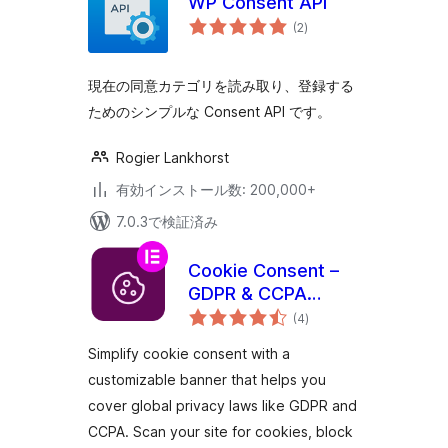
WP Consent API
個
(2
)
の
評
価
現在の同意カテゴリを読み取り、登録する
ためのシンプルな Consent API です。
Rogier Lankhorst
有効インストール数: 200,000+
7.0.3で検証済み
Cookie Consent –
GDPR & CCPA
個
Cookie Banner &
(4
)
の
評
Consent Manager
価
Simplify cookie consent with a
customizable banner that helps you
cover global privacy laws like GDPR and
CCPA. Scan your site for cookies, block