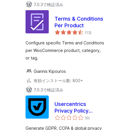
7.0.3で検証済み
Terms & Conditions
Per Product
個
(13
)
の
評
価
Configure specific Terms and Conditions
per WooCommerce product, category,
or tag.
Giannis Kipouros
有効インストール数: 800+
7.0.3で検証済み
Usercentrics
Privacy Policy
個
Generator
(0
)
の
評
価
Generate GDPR, CCPA & global privacy