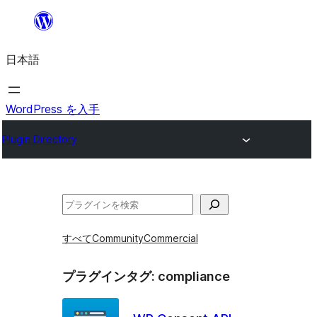
内
容
日本語
を
ス
キ
WordPress を入手
ッ
Plugin Directory
プ
検
索
すべて
Community
Commercial
プラグインタグ:
compliance