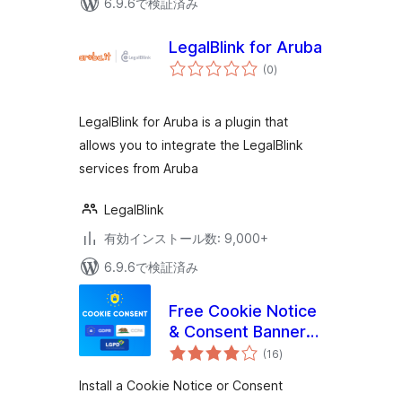
6.9.6で検証済み
LegalBlink for Aruba
個
(0
)
の
評
価
LegalBlink for Aruba is a plugin that
allows you to integrate the LegalBlink
services from Aruba
LegalBlink
有効インストール数: 9,000+
6.9.6で検証済み
Free Cookie Notice
& Consent Banner
個
for Privacy
(16
)
の
評
Compliance (GDPR,
価
Install a Cookie Notice or Consent
CCPA, DSGVO and