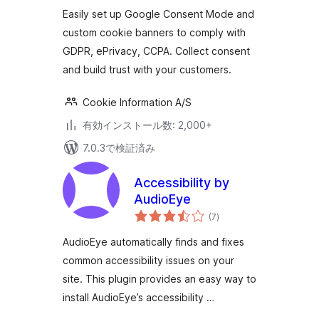
評
v2
価
Easily set up Google Consent Mode and
custom cookie banners to comply with
GDPR, ePrivacy, CCPA. Collect consent
and build trust with your customers.
Cookie Information A/S
有効インストール数: 2,000+
7.0.3で検証済み
Accessibility by
AudioEye
個
(7
)
の
評
価
AudioEye automatically finds and fixes
common accessibility issues on your
site. This plugin provides an easy way to
install AudioEye’s accessibility …