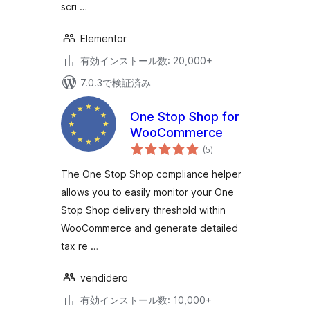
scri …
Elementor
有効インストール数: 20,000+
7.0.3で検証済み
One Stop Shop for
WooCommerce
個
(5
)
の
評
価
The One Stop Shop compliance helper
allows you to easily monitor your One
Stop Shop delivery threshold within
WooCommerce and generate detailed
tax re …
vendidero
有効インストール数: 10,000+