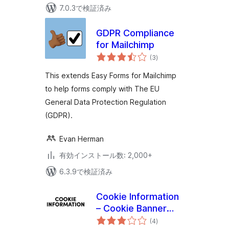
7.0.3で検証済み
GDPR Compliance
for Mailchimp
個
(3
)
の
評
価
This extends Easy Forms for Mailchimp
to help forms comply with The EU
General Data Protection Regulation
(GDPR).
Evan Herman
有効インストール数: 2,000+
6.3.9で検証済み
Cookie Information
– Cookie Banner
個
with Consent Mode
(4
)
の