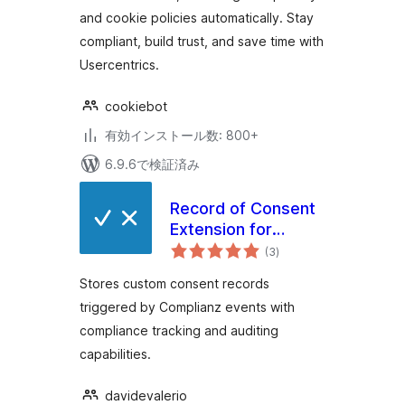
and cookie policies automatically. Stay
compliant, build trust, and save time with
Usercentrics.
cookiebot
有効インストール数: 800+
6.9.6で検証済み
Record of Consent
Extension for
個
Complianz
(3
)
の
評
価
Stores custom consent records
triggered by Complianz events with
compliance tracking and auditing
capabilities.
davidevalerio