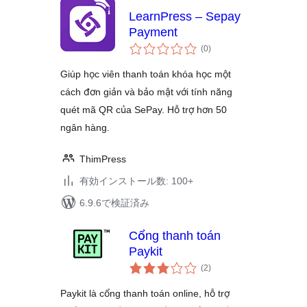
LearnPress – Sepay
Payment
個
(0
)
の
評
価
Giúp học viên thanh toán khóa học một
cách đơn giản và bảo mật với tính năng
quét mã QR của SePay. Hỗ trợ hơn 50
ngân hàng.
ThimPress
有効インストール数: 100+
6.9.6で検証済み
Cổng thanh toán
Paykit
個
(2
)
の
評
価
Paykit là cổng thanh toán online, hỗ trợ