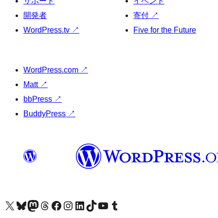
サポート
イベント
開発者
寄付
↗
WordPress.tv
↗
Five for the Future
WordPress.com
↗
Matt
↗
bbPress
↗
BuddyPress
↗
X (旧 Twitter) アカウントへ
Bluesky アカウントへ
Mastodon アカウントへ
Threads アカウントへ
Facebook ページへ
Instagram アカウントへ
LinkedIn アカウントへ
TikTok アカウントへ
YouTube チャンネルへ
Tumblr アカウントへ