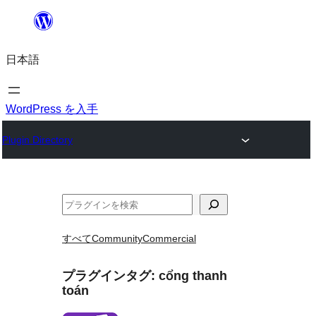
内
容
日本語
を
ス
キ
WordPress を入手
ッ
Plugin Directory
プ
検
索
すべて
Community
Commercial
プラグインタグ:
cổng thanh
toán