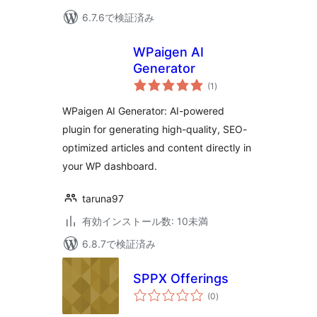
6.7.6で検証済み
WPaigen AI
Generator
個
(1
)
の
評
価
WPaigen AI Generator: AI-powered
plugin for generating high-quality, SEO-
optimized articles and content directly in
your WP dashboard.
taruna97
有効インストール数: 10未満
6.8.7で検証済み
SPPX Offerings
個
(0
)
の
評
価