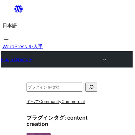
内
容
日本語
を
ス
キ
WordPress を入手
ッ
Plugin Directory
プ
検
索
すべて
Community
Commercial
プラグインタグ:
content
creation