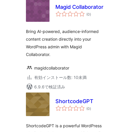
Magid Collaborator
個
(0
)
の
評
価
Bring AI-powered, audience-informed
content creation directly into your
WordPress admin with Magid
Collaborator.
magidcollaborator
有効インストール数: 10未満
6.9.6で検証済み
ShortcodeGPT
個
(0
)
の
評
価
ShortcodeGPT is a powerful WordPress