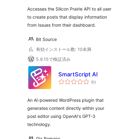
Accesses the Silicon Prairie API to all user
to create posts that display information
from Issues from their dashboard.
Bit Source
有効インストール数: 10未満
5.9.15で検証済み
SmartScript AI
個
(0
)
の
評
価
An AI-powered WordPress plugin that
generates content directly within your
post editor using OpenAI's GPT-3
technology.
Gia Romano