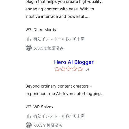
plugin that helps you create high-quality,
engaging content with ease. With its
intuitive interface and powerful …
DLee Morris
有効インストール数: 10未満
6.3.9で検証済み
Hero AI Blogger
個
(0
)
の
評
価
Beyond ordinary content creators –
experience true AI‑driven auto‑blogging.
WP Solvex
有効インストール数: 10未満
7.0.3で検証済み