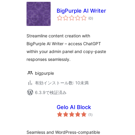
BigPurple AI Writer
個
(0
)
の
評
価
Streamline content creation with
BigPurple AI Writer – access ChatGPT
within your admin panel and copy-paste
responses seamlessly.
bigpurple
有効インストール数: 10未満
6.3.9で検証済み
Gelo AI Block
個
(1
)
の
評
価
Seamless and WordPress-compatible