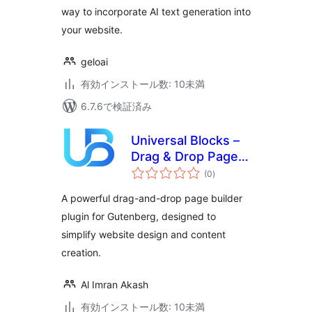
way to incorporate AI text generation into
your website.
geloai
有効インストール数: 10未満
6.7.6で検証済み
Universal Blocks –
Drag & Drop Page
個
Builder Blocks and
(0
)
の
評
Patterns for
価
A powerful drag-and-drop page builder
Gutenberg Block
plugin for Gutenberg, designed to
Editor
simplify website design and content
creation.
Al Imran Akash
有効インストール数: 10未満