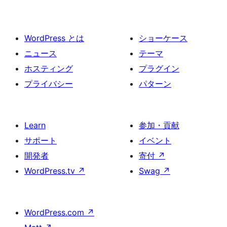
の
ペ
ー
WordPress とは
ショーケース
ジ
ニュース
テーマ
送
ホスティング
プラグイン
り
プライバシー
パターン
Learn
参加・貢献
サポート
イベント
開発者
寄付
↗
WordPress.tv
↗
Swag
↗
WordPress.com
↗