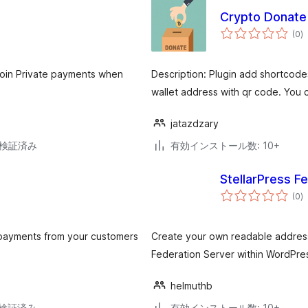
Crypto Donate
個
(0
)
の
評
価
coin Private payments when
Description: Plugin add shortcode
wallet address with qr code. You 
jatazdzary
0で検証済み
有効インストール数: 10+
StellarPress F
個
(0
)
の
評
価
payments from your customers
Create your own readable address
Federation Server within WordPres
helmuthb
6で検証済み
有効インストール数: 10+