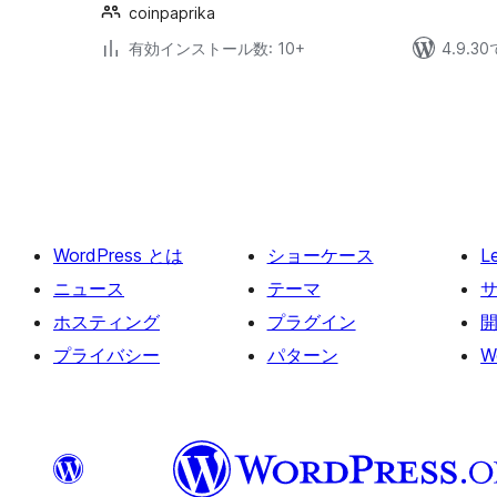
coinpaprika
有効インストール数: 10+
4.9.
投
稿
の
ペ
ー
WordPress とは
ショーケース
L
ジ
送
ニュース
テーマ
り
ホスティング
プラグイン
プライバシー
パターン
W