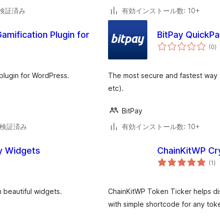
3で検証済み
有効インストール数: 10+
mification Plugin for
BitPay QuickPa
個
(0
)
の
評
価
plugin for WordPress.
The most secure and fastest way t
etc).
BitPay
7で検証済み
有効インストール数: 10+
y Widgets
ChainKitWP Cr
個
(1
)
の
評
価
 beautiful widgets.
ChainKitWP Token Ticker helps di
with simple shortcode for any to