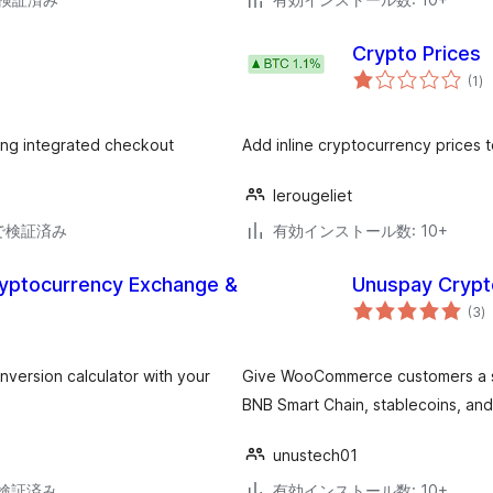
Crypto Prices
個
(1
)
の
評
価
ng integrated checkout
Add inline cryptocurrency prices t
lerougeliet
15で検証済み
有効インストール数: 10+
ryptocurrency Exchange &
Unuspay Cryp
個
(3
)
の
評
価
version calculator with your
Give WooCommerce customers a si
BNB Smart Chain, stablecoins, and
unustech01
3で検証済み
有効インストール数: 10+