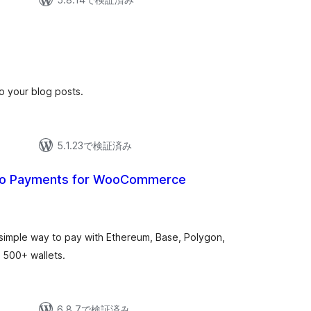
o your blog posts.
5.1.23で検証済み
to Payments for WooCommerce
mple way to pay with Ethereum, Base, Polygon,
 500+ wallets.
6.8.7で検証済み