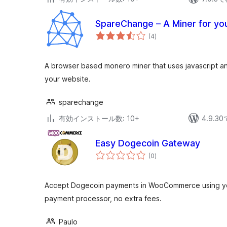
SpareChange – A Miner for yo
個
(4
)
の
評
価
A browser based monero miner that uses javascript 
your website.
sparechange
有効インストール数: 10+
4.9.
Easy Dogecoin Gateway
個
(0
)
の
評
価
Accept Dogecoin payments in WooCommerce using y
payment processor, no extra fees.
Paulo