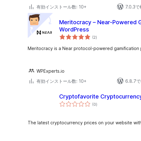
有効インストール数: 10+
7.0.
Meritocracy – Near-Powered Ga
WordPress
個
(2
)
の
評
価
Meritocracy is a Near protocol-powered gamification 
WPExperts.io
有効インストール数: 10+
6.8.
Cryptofavorite Cryptocurrenc
個
(0
)
の
評
価
The latest cryptocurrency prices on your website with