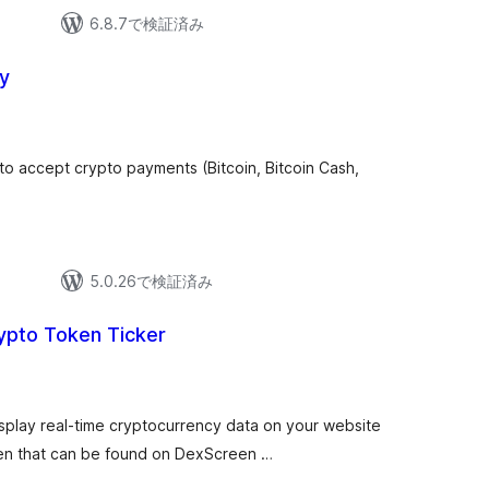
6.8.7で検証済み
y
o accept crypto payments (Bitcoin, Bitcoin Cash,
5.0.26で検証済み
ypto Token Ticker
splay real-time cryptocurrency data on your website
ken that can be found on DexScreen …