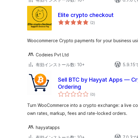
Elite crypto checkout
個
(2
)
の
評
価
Woocommerce Crypto payments for your business usi
Codeies Pvt Ltd
有効インストール数: 10+
5.9.
Sell BTC by Hayyat Apps — C
Ordering
個
(0
)
の
評
価
Turn WooCommerce into a crypto exchange: a live con
own rates, markup, fees and rate-locked orders.
hayyatapps
有効インストール数: 10+
7.0.