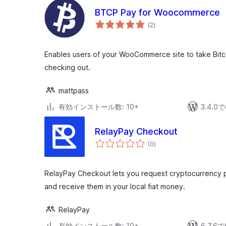
BTCP Pay for Woocommerce
個
(2
)
の
評
価
Enables users of your WooCommerce site to take Bit
checking out.
mattpass
有効インストール数: 10+
3.4.
RelayPay Checkout
個
(0
)
の
評
価
RelayPay Checkout lets you request cryptocurrency 
and receive them in your local fiat money.
RelayPay
有効インストール数: 10+
6.7.