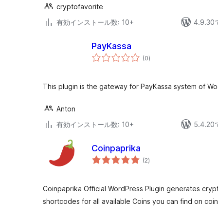
cryptofavorite
有効インストール数: 10+
4.9.
PayKassa
個
(0
)
の
評
価
This plugin is the gateway for PayKassa system of
Anton
有効インストール数: 10+
5.4.
Coinpaprika
個
(2
)
の
評
価
Coinpaprika Official WordPress Plugin generates cryp
shortcodes for all available Coins you can find on coi