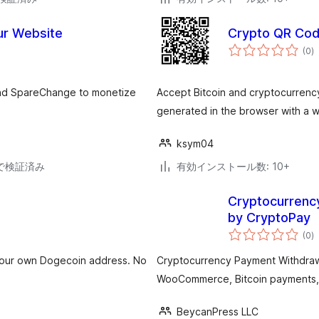
ur Website
Crypto QR Co
個
(0
)
の
評
価
and SpareChange to monetize
Accept Bitcoin and cryptocurrency
generated in the browser with a w
ksym04
30で検証済み
有効インストール数: 10+
Cryptocurrenc
by CryptoPay
個
(0
)
の
評
価
our own Dogecoin address. No
Cryptocurrency Payment Withdraw
WooCommerce, Bitcoin payments,
BeycanPress LLC