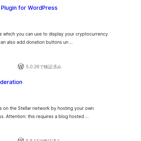
 Plugin for WordPress
s which you can use to display your cryptocurrency
can also add donation buttons un …
5.0.26で検証済み
ederation
 on the Stellar network by hosting your own
s. Attention: this requires a blog hosted …
5.8.14で検証済み