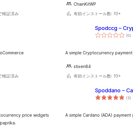
ChainKitWP
30で検証済み
有効インストール数: 10+
Spodccg – Cr
個
(0
)
の
評
価
 WooCommerce
A simple Cryptocurrency paymen
stixen84
20で検証済み
有効インストール数: 10+
Spoddano – C
個
(3
)
の
評
価
tocurrency price widgets
A simple Cardano (ADA) payment
npaprika.