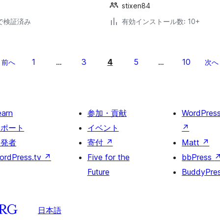
stixen84
30で検証済み
有効インストール数: 10+
1
3
4
5
10
前へ
…
…
次へ
earn
参加・貢献
WordPres
サポート
イベント
↗
開発者
寄付
↗
Matt
↗
ordPress.tv
↗
Five for the
bbPress
Future
BuddyPre
日本語