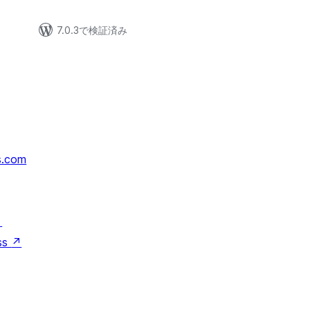
7.0.3で検証済み
s.com
↗
ss
↗