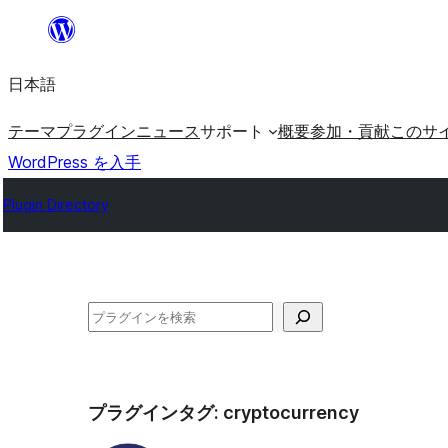
内
容
日本語
を
ス
テーマ
プラグイン
ニュース
サポート
概要
参加・貢献
このサ
キ
WordPress を入手
ッ
Plugin Directory
プ
検
索
プラグインタグ:
cryptocurrency