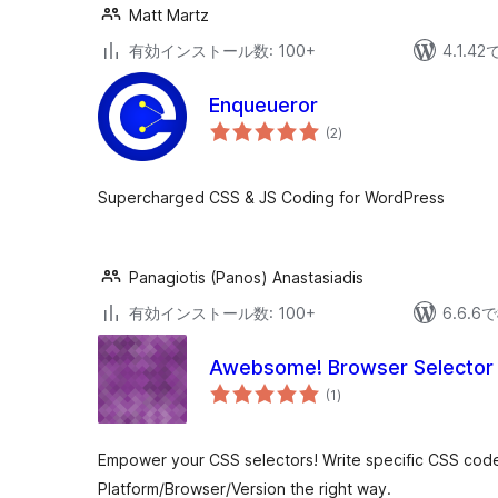
Matt Martz
有効インストール数: 100+
4.1.4
Enqueueror
個
(2
)
の
評
価
Supercharged CSS & JS Coding for WordPress
Panagiotis (Panos) Anastasiadis
有効インストール数: 100+
6.6.
Awebsome! Browser Selector
個
(1
)
の
評
価
Empower your CSS selectors! Write specific CSS cod
Platform/Browser/Version the right way.