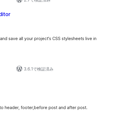
itor
個
の
評
価
and save all your project's CSS stylesheets live in
3.6.1で検証済み
o header, footer,before post and after post.