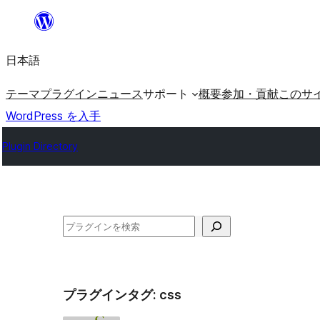
内
容
日本語
を
ス
テーマ
プラグイン
ニュース
サポート
概要
参加・貢献
このサ
キ
WordPress を入手
ッ
Plugin Directory
プ
検
索
プラグインタグ:
css