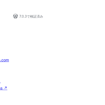
7.0.3で検証済み
s.com
↗
ss
↗