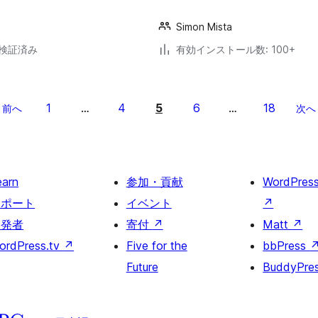
Simon Mista
2で検証済み
有効インストール数: 100+
1
4
5
6
18
前へ
…
…
次へ
earn
参加・貢献
WordPres
サポート
イベント
↗
開発者
寄付
↗
Matt
↗
ordPress.tv
↗
Five for the
bbPress
Future
BuddyPre