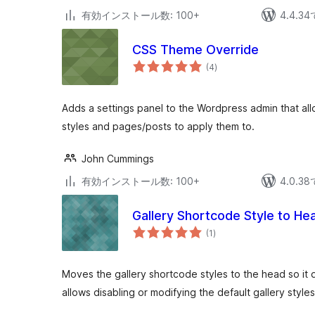
有効インストール数: 100+
4.4.
CSS Theme Override
個
(4
)
の
評
価
Adds a settings panel to the Wordpress admin that allo
styles and pages/posts to apply them to.
John Cummings
有効インストール数: 100+
4.0.
Gallery Shortcode Style to He
個
(1
)
の
評
価
Moves the gallery shortcode styles to the head so it 
allows disabling or modifying the default gallery styles