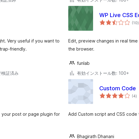
WP Live CSS Ed
(10
)
ht. Very useful if you want to
Edit, preview changes in real time 
rap-friendly.
the browser.
funlab
33で検証済み
有効インストール数: 100+
Custom Code
個
(4
)
の
評
価
n your post or page plugin for
Add Custom script and CSS code t
Bhagirath Dhanani