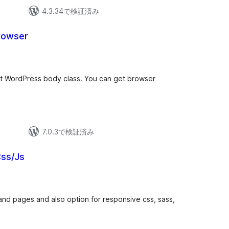
4.3.34で検証済み
rowser
ult WordPress body class. You can get browser
7.0.3で検証済み
ss/Js
and pages and also option for responsive css, sass,