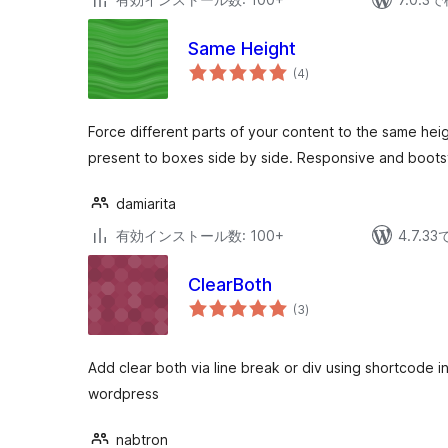
Same Height
個
(4
)
の
評
価
Force different parts of your content to the same heig
present to boxes side by side. Responsive and bootst
damiarita
有効インストール数: 100+
4.7.
ClearBoth
個
(3
)
の
評
価
Add clear both via line break or div using shortcode i
wordpress
nabtron