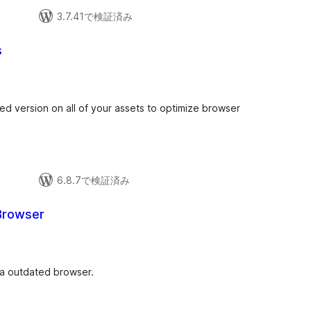
3.7.41で検証済み
s
ed version on all of your assets to optimize browser
6.8.7で検証済み
Browser
 a outdated browser.