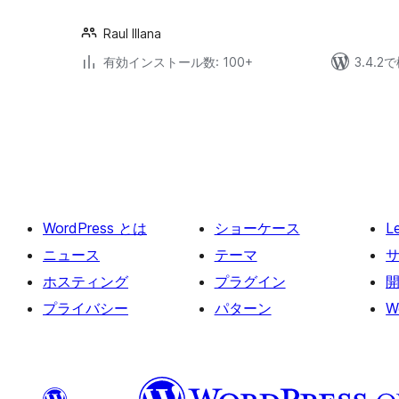
Raul Illana
有効インストール数: 100+
3.4.
投
稿
の
ペ
ー
WordPress とは
ショーケース
L
ジ
送
ニュース
テーマ
り
ホスティング
プラグイン
プライバシー
パターン
W