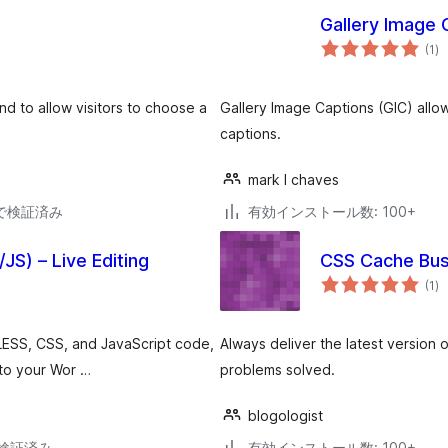
Gallery Image 
個
(1
)
の
評
価
tend to allow visitors to choose a
Gallery Image Captions (GIC) allo
captions.
mark l chaves
30で検証済み
有効インストール数: 100+
S) – Live Editing
CSS Cache Bus
個
(1
)
の
評
価
LESS, CSS, and JavaScript code,
Always deliver the latest version 
nto your Wor …
problems solved.
blogologist
3で検証済み
有効インストール数: 100+