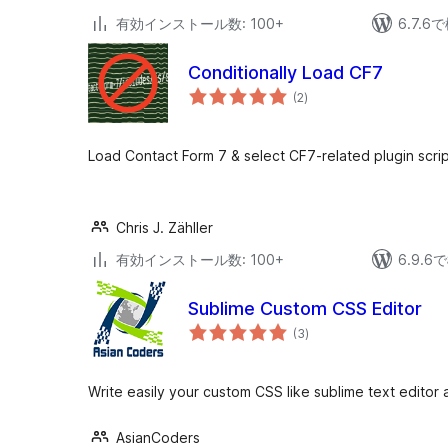
有効インストール数: 100+
6.7.
Conditionally Load CF7
個
(2
)
の
評
価
Load Contact Form 7 & select CF7-related plugin scri
Chris J. Zähller
有効インストール数: 100+
6.9.
Sublime Custom CSS Editor
個
(3
)
の
評
価
Write easily your custom CSS like sublime text editor
AsianCoders