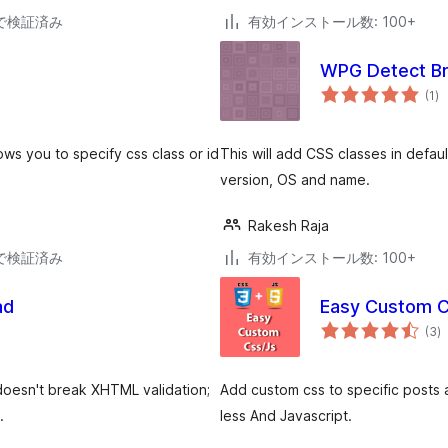
34で検証済み
有効インストール数: 100+
WPG Detect B
個
(1
)
の
評
価
ws you to specify css class or id
This will add CSS classes in defa
version, OS and name.
Rakesh Raja
38で検証済み
有効インストール数: 100+
ad
Easy Custom C
個
(3
)
の
評
価
doesn't break XHTML validation;
Add custom css to specific posts 
.
less And Javascript.