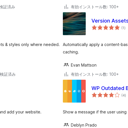
6で検証済み
有効インストール数: 100+
Version Asset
個
(1
)
の
評
価
pts & styles only where needed.
Automatically apply a content-bas
caching.
Evan Mattson
6で検証済み
有効インストール数: 100+
WP Outdated 
個
(4
)
の
評
価
 and add your website.
Show a message if the user using
Deblyn Prado