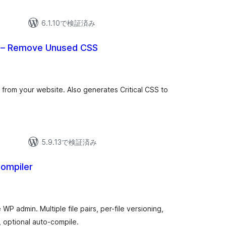
6.1.10で検証済み
 – Remove Unused CSS
rom your website. Also generates Critical CSS to
5.9.13で検証済み
ompiler
P admin. Multiple file pairs, per-file versioning,
optional auto-compile.