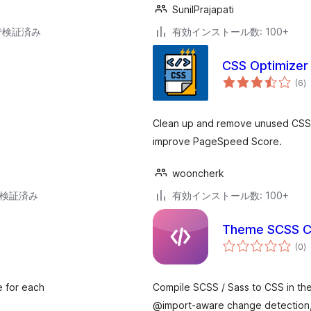
SunilPrajapati
2で検証済み
有効インストール数: 100+
CSS Optimizer
個
(6
)
の
評
価
Clean up and remove unused CSS f
improve PageSpeed Score.
wooncherk
6で検証済み
有効インストール数: 100+
Theme SCSS C
個
(0
)
の
評
価
e for each
Compile SCSS / Sass to CSS in the W
@import-aware change detection, 