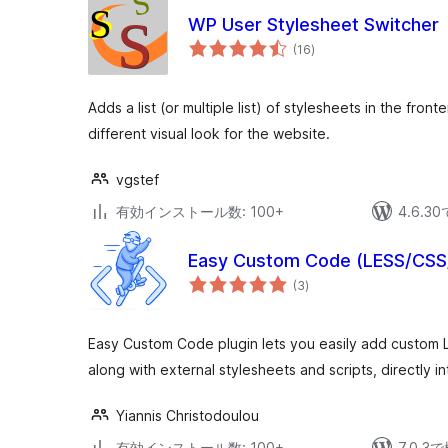
WP User Stylesheet Switcher
個
(16
)
の
評
価
Adds a list (or multiple list) of stylesheets in the fron
different visual look for the website.
vgstef
有効インストール数: 100+
4.6.
Easy Custom Code (LESS/CSS/J
個
(3
)
の
評
価
Easy Custom Code plugin lets you easily add custom 
along with external stylesheets and scripts, directly i
Yiannis Christodoulou
有効インストール数: 100+
7.0.