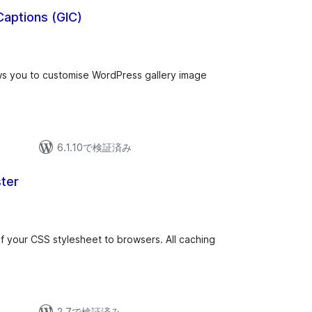
Captions (GIC)
ws you to customise WordPress gallery image
6.1.10で検証済み
ter
of your CSS stylesheet to browsers. All caching
2.7で検証済み