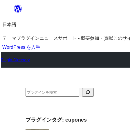
内
容
日本語
を
ス
テーマ
プラグイン
ニュース
サポート
概要
参加・貢献
このサ
キ
WordPress を入手
ッ
Plugin Directory
プ
検
索
プラグインタグ:
cupones