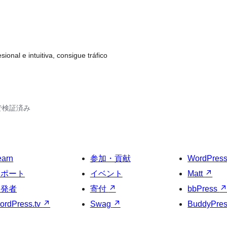
nal e intuitiva, consigue tráfico
41で検証済み
earn
参加・貢献
WordPres
サポート
イベント
Matt
↗
開発者
寄付
↗
bbPress
ordPress.tv
↗
Swag
↗
BuddyPre