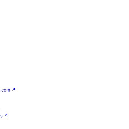
s.com
↗
↗
ss
↗