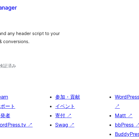
Manager
nd any header script to your
 & conversions.
3で検証済み
earn
参加・貢献
WordPres
サポート
イベント
↗
開発者
寄付
↗
Matt
↗
ordPress.tv
↗
Swag
↗
bbPress
BuddyPre