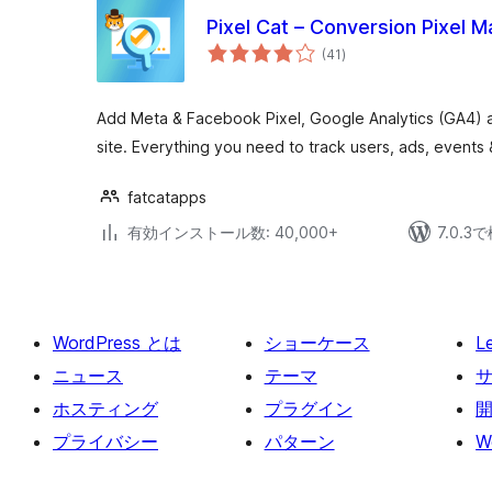
Pixel Cat – Conversion Pixel 
個
(41
)
の
評
価
Add Meta & Facebook Pixel, Google Analytics (GA4) a
site. Everything you need to track users, ads, events
fatcatapps
有効インストール数: 40,000+
7.0.
WordPress とは
ショーケース
L
ニュース
テーマ
ホスティング
プラグイン
プライバシー
パターン
W