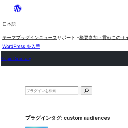
内
容
日本語
を
ス
テーマ
プラグイン
ニュース
サポート
概要
参加・貢献
このサ
キ
WordPress を入手
ッ
Plugin Directory
プ
検
索
プラグインタグ:
custom audiences