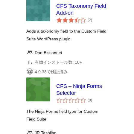
CFS Taxonomy Field
Add-on
個
(2
)
の
評
価
Adds a taxonomy field to the Custom Field
Suite WordPress plugin.
Dan Bissonnet
有効インストール数: 10+
4.0.38で検証済み
CFS – Ninja Forms
Selector
個
(0
)
の
評
価
The Ninja Forms field type for Custom
Field Suite
JR Tashjian