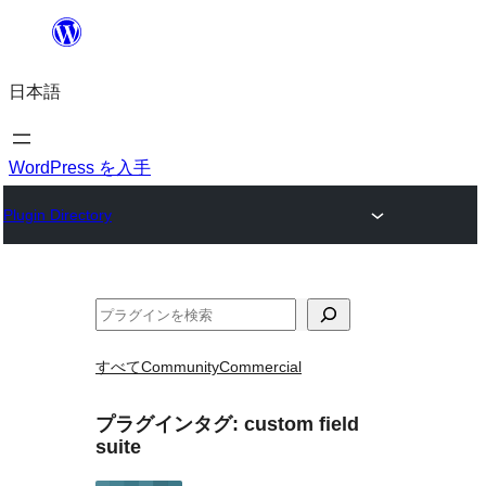
内
容
日本語
を
ス
キ
WordPress を入手
ッ
Plugin Directory
プ
検
索
すべて
Community
Commercial
プラグインタグ:
custom field
suite