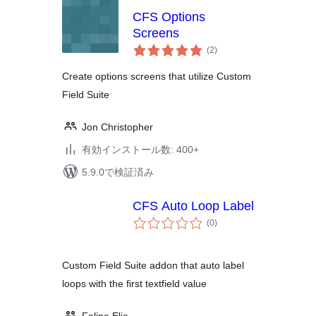
CFS Options
Screens
個
(2
)
の
評
価
Create options screens that utilize Custom
Field Suite
Jon Christopher
有効インストール数: 400+
5.9.0で検証済み
CFS Auto Loop Label
個
(0
)
の
評
価
Custom Field Suite addon that auto label
loops with the first textfield value