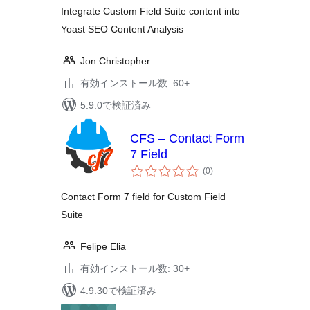
Integrate Custom Field Suite content into
Yoast SEO Content Analysis
Jon Christopher
有効インストール数: 60+
5.9.0で検証済み
CFS – Contact Form
7 Field
個
(0
)
の
評
価
Contact Form 7 field for Custom Field
Suite
Felipe Elia
有効インストール数: 30+
4.9.30で検証済み