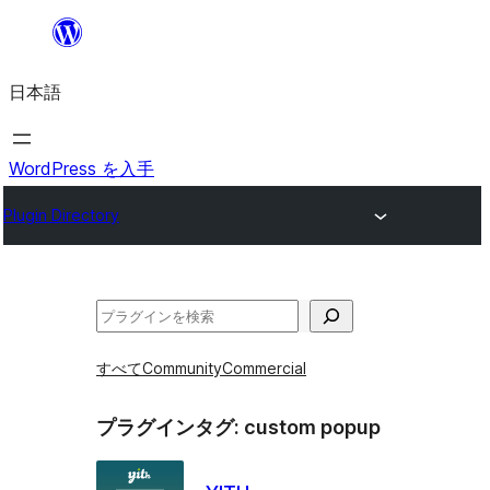
内
容
日本語
を
ス
キ
WordPress を入手
ッ
Plugin Directory
プ
検
索
すべて
Community
Commercial
プラグインタグ:
custom popup