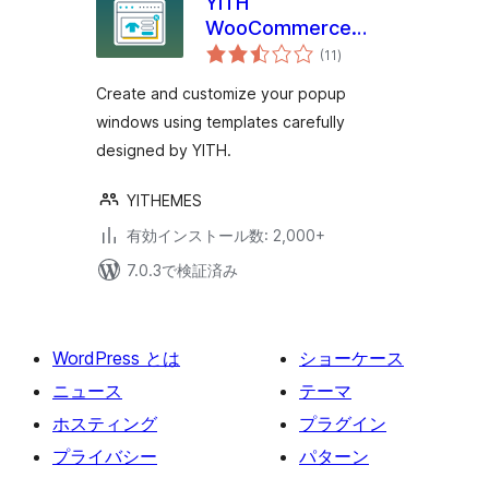
YITH
WooCommerce
個
Popup
(11
)
の
評
価
Create and customize your popup
windows using templates carefully
designed by YITH.
YITHEMES
有効インストール数: 2,000+
7.0.3で検証済み
WordPress とは
ショーケース
ニュース
テーマ
ホスティング
プラグイン
プライバシー
パターン