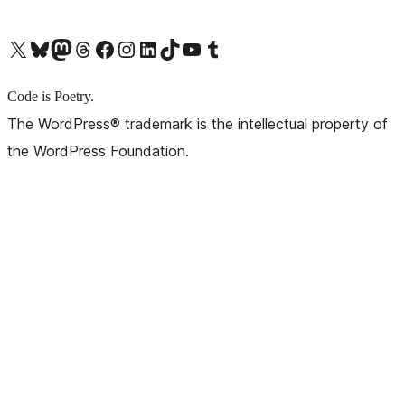
X (旧 Twitter) アカウントへ
Bluesky アカウントへ
Mastodon アカウントへ
Threads アカウントへ
Facebook ページへ
Instagram アカウントへ
LinkedIn アカウントへ
TikTok アカウントへ
YouTube チャンネルへ
Tumblr アカウントへ
Code is Poetry.
The WordPress® trademark is the intellectual property of
the WordPress Foundation.