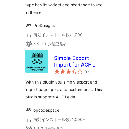
type has its widget and shortcode to use
in theme.
ProDesigns
有効インストール数: 1,000+
4.9.30で検証済み
Simple Export
Import for ACF
個
Data
(16
)
の
評
価
With this plugin you simply export and
import page, post and custom post. This
plugin supports ACF fields.
opcodespace
有効インストール数: 1,000+
6.8.7で検証済み