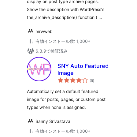
display on post type archive pages.
Show the description with WordPress's
the_archive_description() function t …
mrwweb
有効インストール数: 1,000+
6.3.9で検証済み
SNY Auto Featured
Image
個
(9
)
の
評
価
Automatically set a default featured
image for posts, pages, or custom post
types when none is assigned.
Sanny Srivastava
有効インストール数: 1,000+