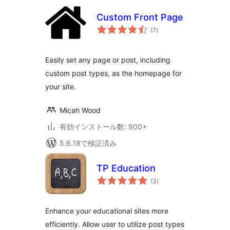
Custom Front Page
個
(7
)
の
評
価
Easily set any page or post, including
custom post types, as the homepage for
your site.
Micah Wood
有効インストール数: 900+
5.6.18で検証済み
TP Education
個
(3
)
の
評
価
Enhance your educational sites more
efficiently. Allow user to utilize post types