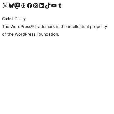
X (旧 Twitter) アカウントへ
Bluesky アカウントへ
Mastodon アカウントへ
Threads アカウントへ
Facebook ページへ
Instagram アカウントへ
LinkedIn アカウントへ
TikTok アカウントへ
YouTube チャンネルへ
Tumblr アカウントへ
Code is Poetry.
The WordPress® trademark is the intellectual property
of the WordPress Foundation.