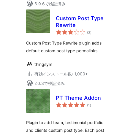
6.9.6で検証済み
Custom Post Type
Rewrite
個
(2
)
の
評
価
Custom Post Type Rewrite plugin adds
default custom post type permalinks.
thingsym
有効インストール数: 1,000+
7.0.3で検証済み
PT Theme Addon
個
(1
)
の
評
価
Plugin to add team, testimonial portfolio
and clients custom post type. Each post