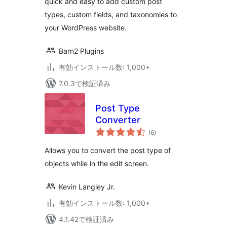
quick and easy to add custom post
types, custom fields, and taxonomies to
your WordPress website.
Barn2 Plugins
有効インストール数: 1,000+
7.0.3で検証済み
Post Type
Converter
個
(6
)
の
評
価
Allows you to convert the post type of
objects while in the edit screen.
Kevin Langley Jr.
有効インストール数: 1,000+
4.1.42で検証済み