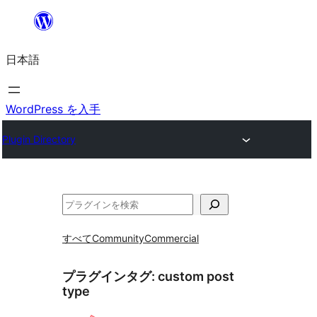
内
容
日本語
を
ス
キ
WordPress を入手
ッ
Plugin Directory
プ
検
索
すべて
Community
Commercial
プラグインタグ:
custom post
type