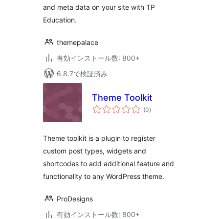
and meta data on your site with TP
Education.
themepalace
有効インストール数: 800+
6.8.7で検証済み
Theme Toolkit
個
(0
)
の
評
価
Theme toolkit is a plugin to register
custom post types, widgets and
shortcodes to add additional feature and
functionality to any WordPress theme.
ProDesigns
有効インストール数: 800+