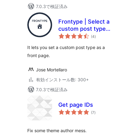
7.0.3で検証済み
Frontype | Select a
custom post type
個
as a front page
(4
)
の
評
価
It lets you set a custom post type as a
front page.
Jose Mortellaro
有効インストール数: 300+
7.0.3で検証済み
Get page IDs
個
(7
)
の
評
価
Fix some theme author mess.