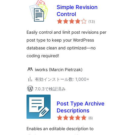
Simple Revision
Control
個
(13
)
の
評
価
Easily control and limit post revisions per
post type to keep your WordPress
database clean and optimized—no
coding required!
iworks (Marcin Pietrzak)
有効インストール数: 1,000+
7.0.3で検証済み
Post Type Archive
Descriptions
個
(6
)
の
評
価
Enables an editable description to