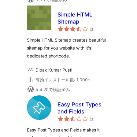
Simple HTML
Sitemap
個
(3
)
の
評
価
Simple HTML Sitemap creates beautiful
sitemap for you website with it's
dedicated shortcode.
Dipak Kumar Pusti
有効インストール数: 1,000+
5.4.20で検証済み
Easy Post Types
and Fields
個
(3
)
の
評
価
Easy Post Types and Fields makes it