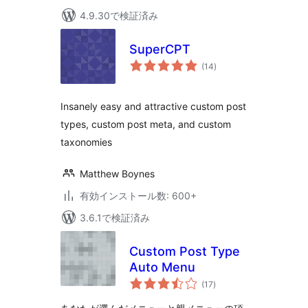
4.9.30で検証済み
SuperCPT
個
(14
)
の
評
価
Insanely easy and attractive custom post
types, custom post meta, and custom
taxonomies
Matthew Boynes
有効インストール数: 600+
3.6.1で検証済み
Custom Post Type
Auto Menu
個
(17
)
の
評
価