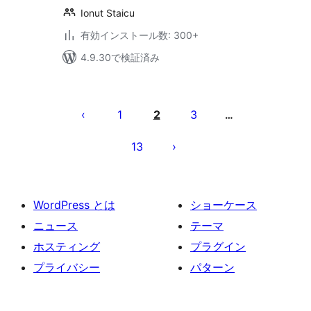
Ionut Staicu
有効インストール数: 300+
4.9.30で検証済み
投
稿
1
2
3
…
の
13
ペ
ー
ジ
WordPress とは
ショーケース
送
ニュース
テーマ
り
ホスティング
プラグイン
プライバシー
パターン