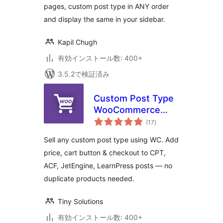
pages, custom post type in ANY order
and display the same in your sidebar.
Kapil Chugh
有効インストール数: 400+
3.5.2で検証済み
Custom Post Type
WooCommerce
個
Integration
(17
)
の
評
価
Sell any custom post type using WC. Add
price, cart button & checkout to CPT,
ACF, JetEngine, LearnPress posts — no
duplicate products needed.
Tiny Solutions
有効インストール数: 400+