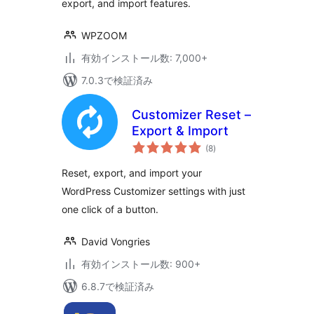
export, and import features.
WPZOOM
有効インストール数: 7,000+
7.0.3で検証済み
Customizer Reset –
Export & Import
個
(8
)
の
評
価
Reset, export, and import your
WordPress Customizer settings with just
one click of a button.
David Vongries
有効インストール数: 900+
6.8.7で検証済み