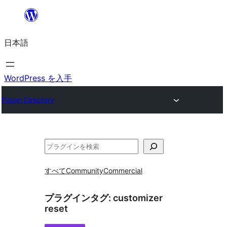
内
容
日本語
を
ス
キ
WordPress を入手
ッ
Plugin Directory
プ
検
索
すべて
Community
Commercial
プラグインタグ:
customizer
reset