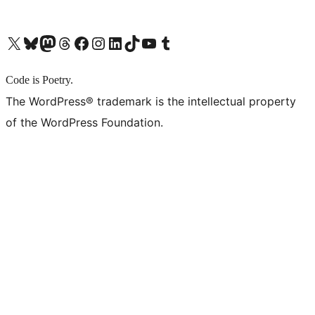
X (旧 Twitter) アカウントへ
Bluesky アカウントへ
Mastodon アカウントへ
Threads アカウントへ
Facebook ページへ
Instagram アカウントへ
LinkedIn アカウントへ
TikTok アカウントへ
YouTube チャンネルへ
Tumblr アカウントへ
Code is Poetry.
The WordPress® trademark is the intellectual property
of the WordPress Foundation.