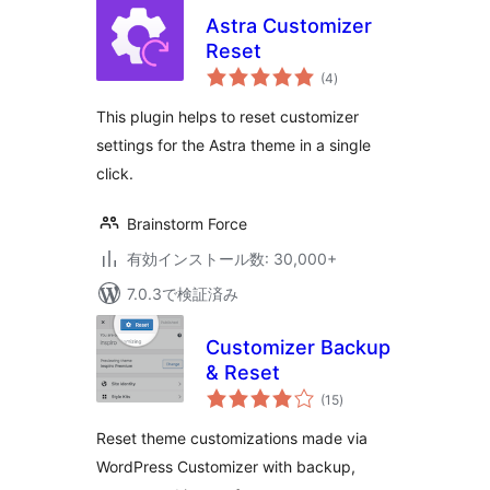
Astra Customizer
Reset
個
(4
)
の
評
価
This plugin helps to reset customizer
settings for the Astra theme in a single
click.
Brainstorm Force
有効インストール数: 30,000+
7.0.3で検証済み
Customizer Backup
& Reset
個
(15
)
の
評
価
Reset theme customizations made via
WordPress Customizer with backup,