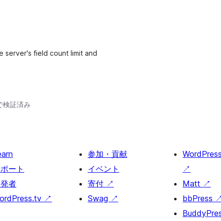
server's field count limit and
39で検証済み
earn
参加・貢献
WordPres
サポート
イベント
↗
開発者
寄付
↗
Matt
↗
ordPress.tv
↗
Swag
↗
bbPress
BuddyPre