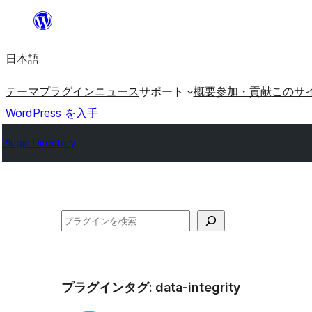
内
容
日本語
を
ス
テーマ
プラグイン
ニュース
サポート
概要
参加・貢献
このサ
キ
WordPress を入手
ッ
Plugin Directory
プ
検
索
プラグインタグ:
data-integrity