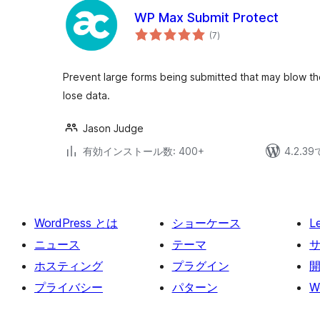
WP Max Submit Protect
個
(7
)
の
評
価
Prevent large forms being submitted that may blow the 
lose data.
Jason Judge
有効インストール数: 400+
4.2.
WordPress とは
ショーケース
L
ニュース
テーマ
ホスティング
プラグイン
プライバシー
パターン
W