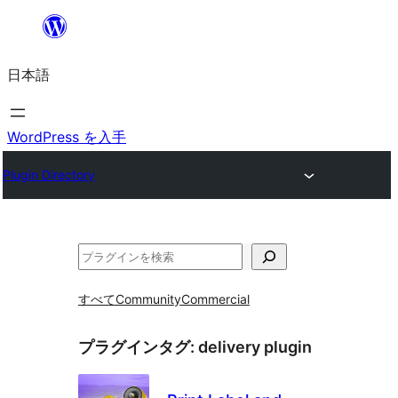
内
容
日本語
を
ス
キ
WordPress を入手
ッ
Plugin Directory
プ
検
索
すべて
Community
Commercial
プラグインタグ:
delivery plugin