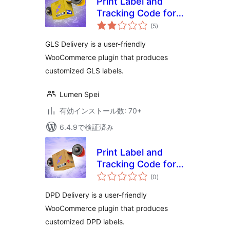
Print Label and
Tracking Code for
個
GLS
(5
)
の
評
価
GLS Delivery is a user-friendly
WooCommerce plugin that produces
customized GLS labels.
Lumen Spei
有効インストール数: 70+
6.4.9で検証済み
Print Label and
Tracking Code for
個
DPD
(0
)
の
評
価
DPD Delivery is a user-friendly
WooCommerce plugin that produces
customized DPD labels.