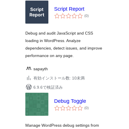
Script Report
個
(0
)
の
評
価
Debug and audit JavaScript and CSS
loading in WordPress. Analyze
dependencies, detect issues, and improve
performance on any page.
sapayth
有効インストール数: 10未満
6.9.6で検証済み
Debug Toggle
個
(0
)
の
評
価
Manage WordPress debug settings from