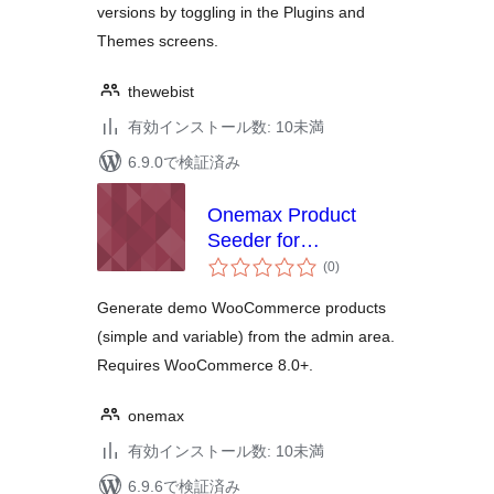
versions by toggling in the Plugins and
Themes screens.
thewebist
有効インストール数: 10未満
6.9.0で検証済み
Onemax Product
Seeder for
個
WooCommerce
(0
)
の
評
価
Generate demo WooCommerce products
(simple and variable) from the admin area.
Requires WooCommerce 8.0+.
onemax
有効インストール数: 10未満
6.9.6で検証済み