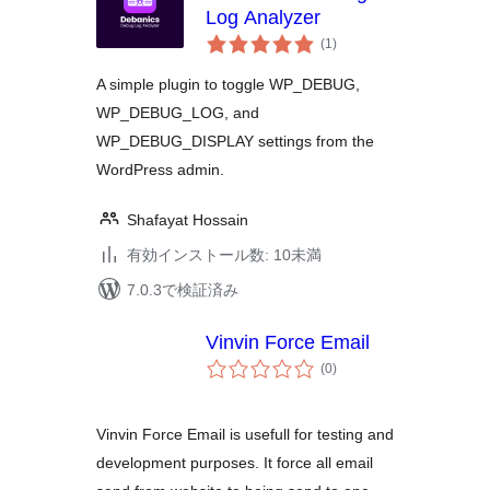
Log Analyzer
個
(1
)
の
評
価
A simple plugin to toggle WP_DEBUG,
WP_DEBUG_LOG, and
WP_DEBUG_DISPLAY settings from the
WordPress admin.
Shafayat Hossain
有効インストール数: 10未満
7.0.3で検証済み
Vinvin Force Email
個
(0
)
の
評
価
Vinvin Force Email is usefull for testing and
development purposes. It force all email