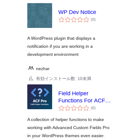
WP Dev Notice
個
(0
)
の
評
価
A WordPress plugin that displays a
notification if you are working in a
development environment
nezhar
有効インストール数: 10未満
Field Helper
Functions For ACF
個
Pro
(0
)
の
評
価
A collection of helper functions to make
working with Advanced Custom Fields Pro
in your WordPress themes even easier.