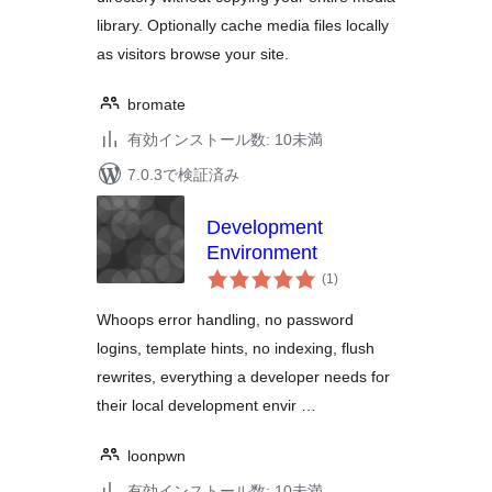
library. Optionally cache media files locally
as visitors browse your site.
bromate
有効インストール数: 10未満
7.0.3で検証済み
Development
Environment
個
(1
)
の
評
価
Whoops error handling, no password
logins, template hints, no indexing, flush
rewrites, everything a developer needs for
their local development envir …
loonpwn
有効インストール数: 10未満