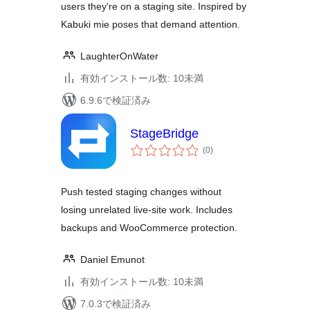
users they're on a staging site. Inspired by
Kabuki mie poses that demand attention.
LaughterOnWater
有効インストール数: 10未満
6.9.6で検証済み
StageBridge
個
(0
)
の
評
価
Push tested staging changes without
losing unrelated live-site work. Includes
backups and WooCommerce protection.
Daniel Emunot
有効インストール数: 10未満
7.0.3で検証済み