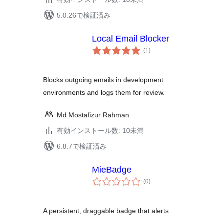
5.0.26で検証済み
Local Email Blocker
個
(1
)
の
評
価
Blocks outgoing emails in development
environments and logs them for review.
Md Mostafizur Rahman
有効インストール数: 10未満
6.8.7で検証済み
MieBadge
個
(0
)
の
評
価
A persistent, draggable badge that alerts