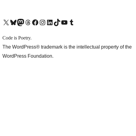
X (旧 Twitter) アカウントへ
Bluesky アカウントへ
Mastodon アカウントへ
Threads アカウントへ
Facebook ページへ
Instagram アカウントへ
LinkedIn アカウントへ
TikTok アカウントへ
YouTube チャンネルへ
Tumblr アカウントへ
Code is Poetry.
The WordPress® trademark is the intellectual property of the
WordPress Foundation.