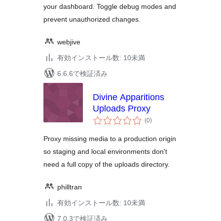
your dashboard. Toggle debug modes and
prevent unauthorized changes.
webjive
有効インストール数: 10未満
6.6.6で検証済み
Divine Apparitions
Uploads Proxy
個
(0
)
の
評
価
Proxy missing media to a production origin
so staging and local environments don't
need a full copy of the uploads directory.
philltran
有効インストール数: 10未満
7.0.3で検証済み