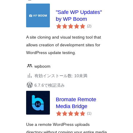
"Safe WP Updates"
by WP Boom
個
(2
)
の
評
価
A site cloning and visual testing tool that
allows creation of development sites for
WordPress update testing.
wpboom
有効インストール数: 10未満
6.7.6で検証済み
Bromate Remote
Media Bridge
個
(1
)
の
評
価
Use a remote WordPress uploads
directory without copying your entire media