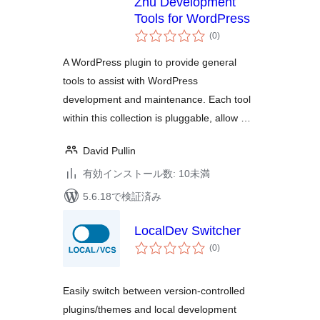
Zhu Development
Tools for WordPress
個
(0
)
の
評
価
A WordPress plugin to provide general
tools to assist with WordPress
development and maintenance. Each tool
within this collection is pluggable, allow …
David Pullin
有効インストール数: 10未満
5.6.18で検証済み
LocalDev Switcher
個
(0
)
の
評
価
Easily switch between version-controlled
plugins/themes and local development