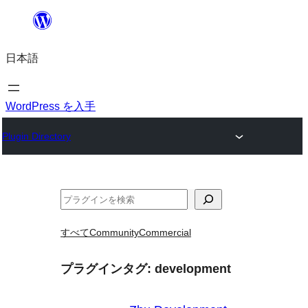
内
容
日本語
を
ス
キ
WordPress を入手
ッ
Plugin Directory
プ
検
索
すべて
Community
Commercial
プラグインタグ:
development