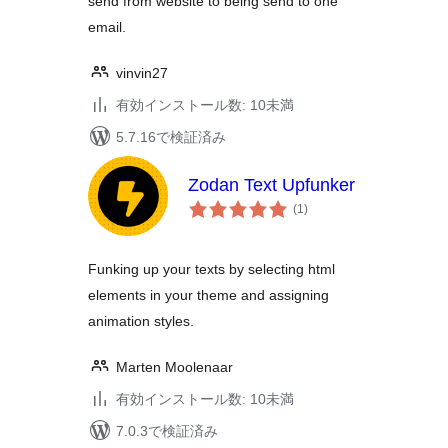
send from website to being send to one
email.
vinvin27
有効インストール数: 10未満
5.7.16で検証済み
Zodan Text Upfunker
個
(1
)
の
評
価
Funking up your texts by selecting html
elements in your theme and assigning
animation styles.
Marten Moolenaar
有効インストール数: 10未満
7.0.3で検証済み