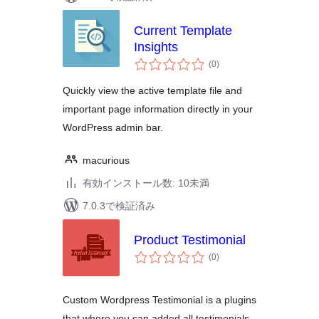
Current Template
Insights
個
(0
)
の
評
価
Quickly view the active template file and
important page information directly in your
WordPress admin bar.
macurious
有効インストール数: 10未満
7.0.3で検証済み
Product Testimonial
個
(0
)
の
評
価
Custom Wordpress Testimonial is a plugins
that where you can added all testimonials