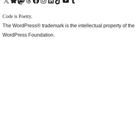
X (旧 Twitter) アカウントへ
Bluesky アカウントへ
Mastodon アカウントへ
Threads アカウントへ
Facebook ページへ
Instagram アカウントへ
LinkedIn アカウントへ
TikTok アカウントへ
YouTube チャンネルへ
Tumblr アカウントへ
Code is Poetry.
The WordPress® trademark is the intellectual property of the
WordPress Foundation.