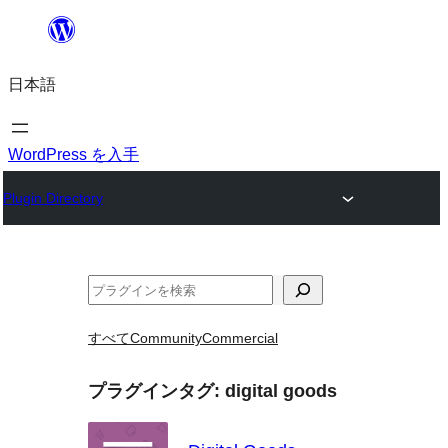
内
容
日本語
を
ス
キ
WordPress を入手
ッ
Plugin Directory
プ
検
索
すべて
Community
Commercial
プラグインタグ:
digital goods