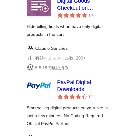
Digital Goods
Checkout on
個
WooCommerce
(10
)
の
評
価
Hide billing fields when have only digital
products in the cart
Claudio Sanches
有効インストール数: 200+
5.5.19で検証済み
PayPal Digital
Downloads
個
(7
)
の
評
価
Start selling digital products on your site in
just a few minutes. No Coding Required.
Official PayPal Partner.