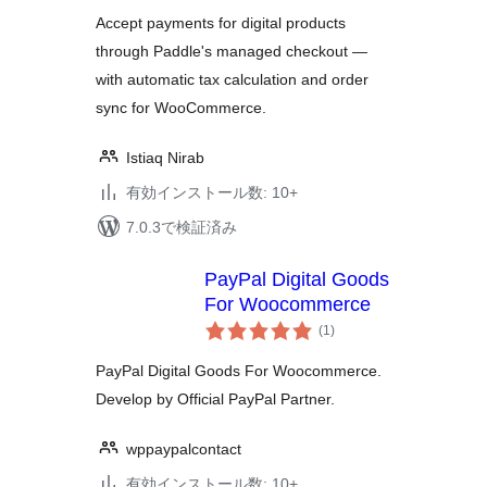
評
価
Accept payments for digital products
through Paddle's managed checkout —
with automatic tax calculation and order
sync for WooCommerce.
Istiaq Nirab
有効インストール数: 10+
7.0.3で検証済み
PayPal Digital Goods
For Woocommerce
個
(1
)
の
評
価
PayPal Digital Goods For Woocommerce.
Develop by Official PayPal Partner.
wppaypalcontact
有効インストール数: 10+