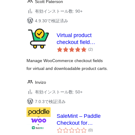
Scott Paterson
有効インストール数: 90+
4.9.30で検証済み
Virtual product
checkout field
個
manager for
(2
)
の
WooCommerce
評
価
Manage WooCommerce checkout fields
for virtual and downloadable product carts.
Invizo
有効インストール数: 50+
7.0.3で検証済み
SaleMint – Paddle
Checkout for
個
WooCommerce
(0
)
の