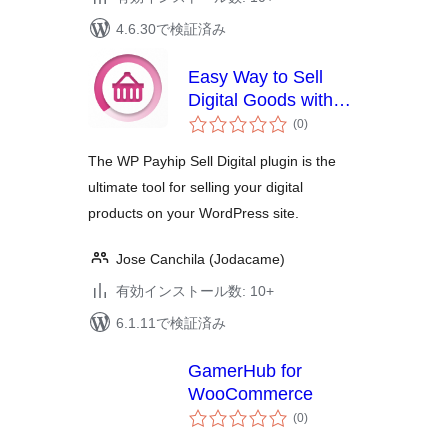
4.6.30で検証済み
Easy Way to Sell
Digital Goods with
個
Payhip
(0
)
の
評
価
The WP Payhip Sell Digital plugin is the
ultimate tool for selling your digital
products on your WordPress site.
Jose Canchila (Jodacame)
有効インストール数: 10+
6.1.11で検証済み
GamerHub for
WooCommerce
個
(0
)
の
評