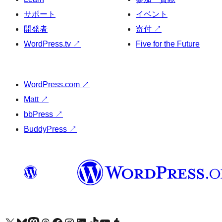
サポート
イベント
開発者
寄付
↗
WordPress.tv
↗
Five for the Future
WordPress.com
↗
Matt
↗
bbPress
↗
BuddyPress
↗