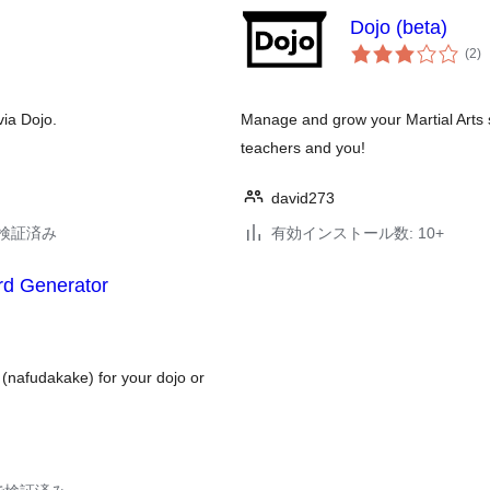
Dojo (beta)
個
(2
)
の
評
価
ia Dojo.
Manage and grow your Martial Arts s
teachers and you!
david273
6で検証済み
有効インストール数: 10+
d Generator
 (nafudakake) for your dojo or