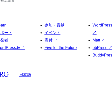
30で検証済み
earn
参加・貢献
WordPres
サポート
イベント
↗
開発者
寄付
↗
Matt
↗
ordPress.tv
↗
Five for the Future
bbPress
BuddyPre
日本語