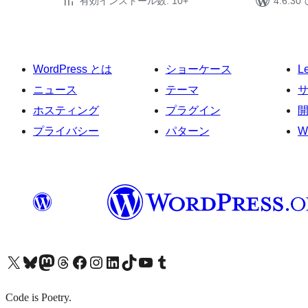
有効インストール数: 10+
4.6.
WordPress とは
ショーケース
L
ニュース
テーマ
ホスティング
プラグイン
プライバシー
パターン
W
X (旧 Twitter) アカウントへ
Bluesky アカウントへ
Mastodon アカウントへ
Threads アカウントへ
Facebook ページへ
Instagram アカウントへ
LinkedIn アカウントへ
TikTok アカウントへ
YouTube チャンネルへ
Tumblr アカウントへ
Code is Poetry.