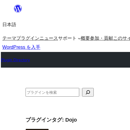
内
容
日本語
を
ス
テーマ
プラグイン
ニュース
サポート
概要
参加・貢献
このサ
キ
WordPress を入手
ッ
Plugin Directory
プ
検
索
プラグインタグ:
Dojo