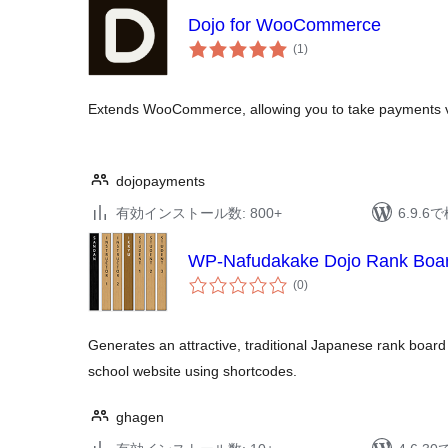
Dojo for WooCommerce
個
(1
)
の
評
価
Extends WooCommerce, allowing you to take payments v
dojopayments
有効インストール数: 800+
6.9.
WP-Nafudakake Dojo Rank Boar
個
(0
)
の
評
価
Generates an attractive, traditional Japanese rank board
school website using shortcodes.
ghagen