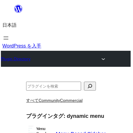
内
容
日本語
を
ス
キ
WordPress を入手
ッ
Plugin Directory
プ
検
索
すべて
Community
Commercial
プラグインタグ:
dynamic menu