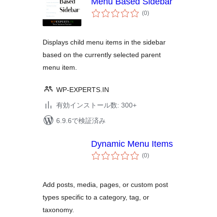
Menu Based Sidebar
個
(0
)
の
評
価
Displays child menu items in the sidebar
based on the currently selected parent
menu item.
WP-EXPERTS.IN
有効インストール数: 300+
6.9.6で検証済み
Dynamic Menu Items
個
(0
)
の
評
価
Add posts, media, pages, or custom post
types specific to a category, tag, or
taxonomy.