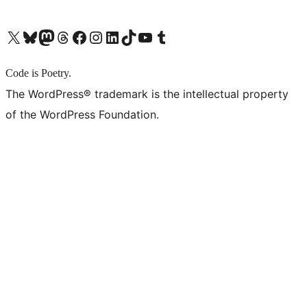
X (旧 Twitter) アカウントへ
Bluesky アカウントへ
Mastodon アカウントへ
Threads アカウントへ
Facebook ページへ
Instagram アカウントへ
LinkedIn アカウントへ
TikTok アカウントへ
YouTube チャンネルへ
Tumblr アカウントへ
Code is Poetry.
The WordPress® trademark is the intellectual property
of the WordPress Foundation.