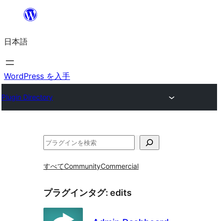
内
容
日本語
を
ス
キ
WordPress を入手
ッ
Plugin Directory
プ
検
索
すべて
Community
Commercial
プラグインタグ:
edits