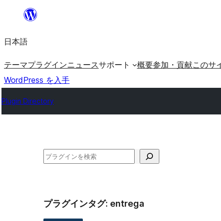
内
容
日本語
を
ス
テーマ
プラグイン
ニュース
サポート
概要
参加・貢献
このサ
キ
WordPress を入手
ッ
Plugin Directory
プ
検
索
プラグインタグ:
entrega