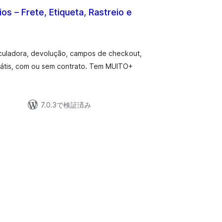
ios – Frete, Etiqueta, Rastreio e
個
の
評
価
alculadora, devolução, campos de checkout,
rátis, com ou sem contrato. Tem MUITO+
7.0.3で検証済み