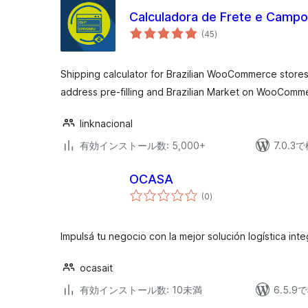
Calculadora de Frete e Campo
個
(45
)
の
評
価
Shipping calculator for Brazilian WooCommerce store
address pre-filling and Brazilian Market on WooComm
linknacional
有効インストール数: 5,000+
7.0.
OCASA
個
(0
)
の
評
価
Impulsá tu negocio con la mejor solución logística inte
ocasait
有効インストール数: 10未満
6.5.