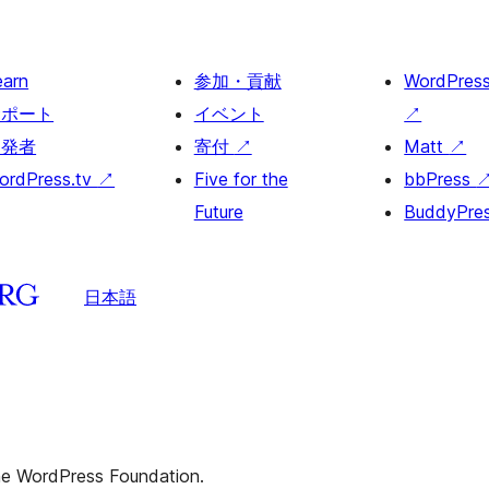
earn
参加・貢献
WordPres
サポート
イベント
↗
開発者
寄付
↗
Matt
↗
ordPress.tv
↗
Five for the
bbPress
Future
BuddyPre
日本語
the WordPress Foundation.