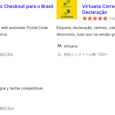
s Checkout para o Brasil
Virtuaria Corre
Declaração
(19
)
s with automatic Postal Code
Etiqueta, declaração, rastreio, c
erce.
descontos, tudo isso na versão g
Virtuaria
3で検証済み
有効インストール数: 500+
gral y tarifas competitivas
9で検証済み