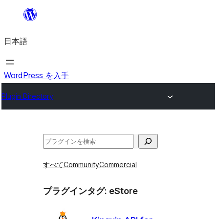
内
容
日本語
を
ス
キ
WordPress を入手
ッ
Plugin Directory
プ
検
索
すべて
Community
Commercial
プラグインタグ:
eStore