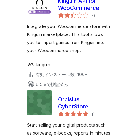
Kinguin API for
WooCommerce
個
(7
)
の
評
価
Integrate your Woocommerce store with
Kinguin marketplace. This tool allows
you to import games from Kinguin into
your Woocommerce shop.
kinguin
有効インストール数: 100+
6.5.9で検証済み
Orbisius
CyberStore
個
(1
)
の
評
価
Start selling your digital products such
as software, e-books, reports in minutes