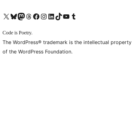
X (旧 Twitter) アカウントへ
Bluesky アカウントへ
Mastodon アカウントへ
Threads アカウントへ
Facebook ページへ
Instagram アカウントへ
LinkedIn アカウントへ
TikTok アカウントへ
YouTube チャンネルへ
Tumblr アカウントへ
Code is Poetry.
The WordPress® trademark is the intellectual property
of the WordPress Foundation.