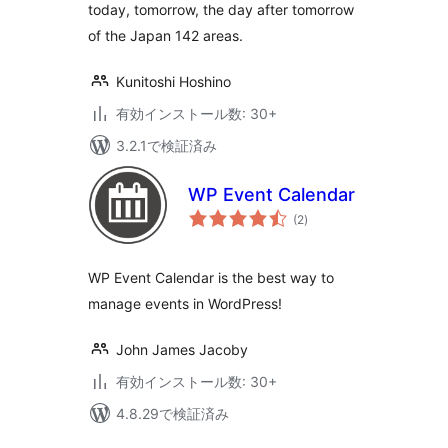
today, tomorrow, the day after tomorrow
of the Japan 142 areas.
Kunitoshi Hoshino
有効インストール数: 30+
3.2.1で検証済み
WP Event Calendar
個
(2
)
の
評
価
WP Event Calendar is the best way to
manage events in WordPress!
John James Jacoby
有効インストール数: 30+
4.8.29で検証済み