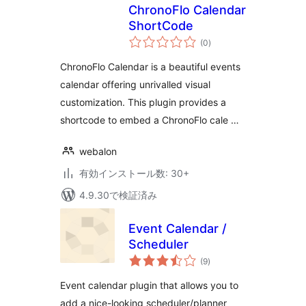
ChronoFlo Calendar
ShortCode
個
(0
)
の
評
価
ChronoFlo Calendar is a beautiful events
calendar offering unrivalled visual
customization. This plugin provides a
shortcode to embed a ChronoFlo cale …
webalon
有効インストール数: 30+
4.9.30で検証済み
Event Calendar /
Scheduler
個
(9
)
の
評
価
Event calendar plugin that allows you to
add a nice-looking scheduler/planner