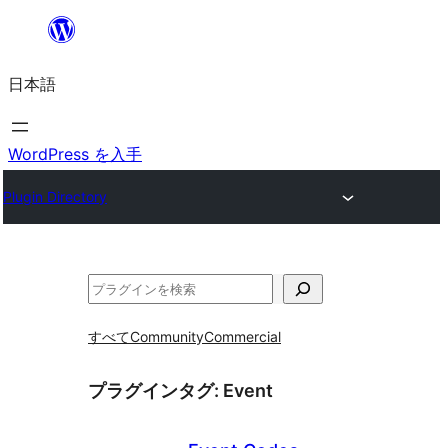
内
容
日本語
を
ス
キ
WordPress を入手
ッ
Plugin Directory
プ
検
索
すべて
Community
Commercial
プラグインタグ:
Event