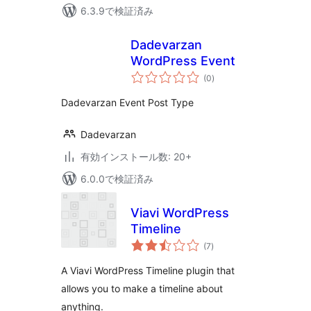
6.3.9で検証済み
Dadevarzan
WordPress Event
個
(0
)
の
評
価
Dadevarzan Event Post Type
Dadevarzan
有効インストール数: 20+
6.0.0で検証済み
Viavi WordPress
Timeline
個
(7
)
の
評
価
A Viavi WordPress Timeline plugin that
allows you to make a timeline about
anything.