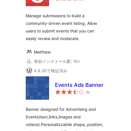
の
評
価
Manage submissions to build a
community-driven event listing. Allow
users to submit events that you can
easily review and moderate.
Matthew
有効インストール数: 10+
4.9.30で検証済み
Events Ads Banner
個
(5
)
の
評
価
Banner designed for Advertising and
Events(text,links,images and
videos).Personalizzabile shape, position,