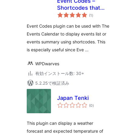
Event Codes –
Shortcodes that
個
work with other
(1
)
の
評
event plugins
価
Event Codes plugin can be used with The
Events Calendar to display events list or
events summary using shortcodes. This
is especially useful since Eve …
WPDwarves
有効インストール数: 30+
5.2.25で検証済み
Japan Tenki
個
(0
)
の
評
価
This plugin can display a weather
forecast and expected temperature of