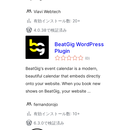
Viavi Webtech
有効インストール数: 20+
4.0.38で検証済み
BeatGig WordPress
Plugin
個
(0
)
の
評
価
BeatGig's event calendar is a modern,
beautiful calendar that embeds directly
onto your website. When you book new
shows on BeatGig, your website …
fernandorojo
有効インストール数: 10+
6.3.0で検証済み