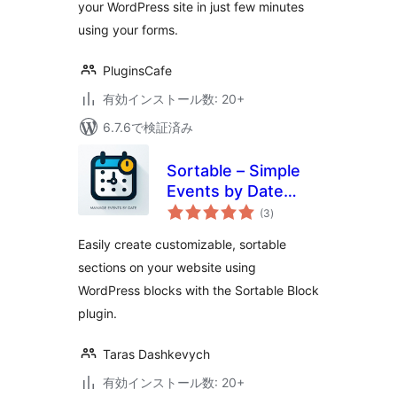
your WordPress site in just few minutes
using your forms.
PluginsCafe
有効インストール数: 20+
6.7.6で検証済み
Sortable – Simple
Events by Date
個
Manager Block
(3
)
の
評
価
Easily create customizable, sortable
sections on your website using
WordPress blocks with the Sortable Block
plugin.
Taras Dashkevych
有効インストール数: 20+