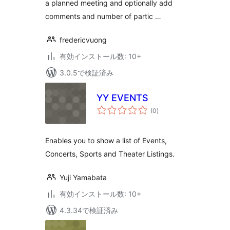
a planned meeting and optionally add
comments and number of partic …
fredericvuong
有効インストール数: 10+
3.0.5で検証済み
YY EVENTS
個
(0
)
の
評
価
Enables you to show a list of Events,
Concerts, Sports and Theater Listings.
Yuji Yamabata
有効インストール数: 10+
4.3.34で検証済み