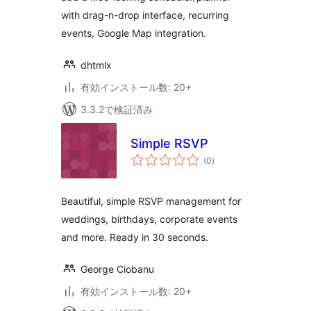
with drag-n-drop interface, recurring
events, Google Map integration.
dhtmlx
有効インストール数: 20+
3.3.2で検証済み
Simple RSVP
個
(0
)
の
評
価
Beautiful, simple RSVP management for
weddings, birthdays, corporate events
and more. Ready in 30 seconds.
George Ciobanu
有効インストール数: 20+