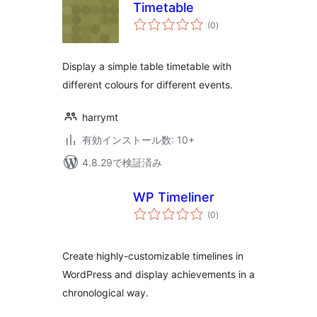
Timetable
個
(0
)
の
評
価
Display a simple table timetable with
different colours for different events.
harrymt
有効インストール数: 10+
4.8.29で検証済み
WP Timeliner
個
(0
)
の
評
価
Create highly-customizable timelines in
WordPress and display achievements in a
chronological way.