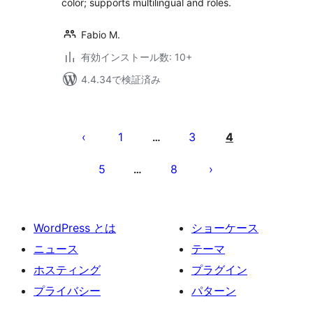
color; supports multilingual and roles.
Fabio M.
有効インストール数: 10+
4.4.34で検証済み
投
稿
1
3
4
…
の
5
8
…
ペ
ー
ジ
WordPress とは
ショーケース
送
ニュース
テーマ
り
ホスティング
プラグイン
プライバシー
パターン