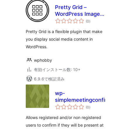
Pretty Grid –
WordPress Images
個
Gallery, Slider, and
(0
)
の
評
Carousel Plugin
価
Pretty Grid is a flexible plugin that make
you display social media content in
WordPress.
wphobby
有効インストール数: 10+
6.9.6で検証済み
wp-
simplemeetingconfirmation
個
(0
)
の
評
価
Allows registered and/or non registered
users to confirm if they will be present at