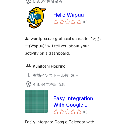
6.9.6で検証済み
Hello Wapuu
個
(0
)
の
評
価
Ja.wordpress.org official character "わぷ
ー(Wapuu)" will tell you about your
activity on a dashboard.
Kunitoshi Hoshino
有効インストール数: 20+
4.3.34で検証済み
Easy Integration
With Google
個
Calendar
(0
)
の
評
価
Easily integrate Google Calendar with