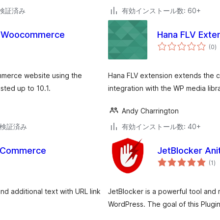
3で検証済み
有効インストール数: 60+
r Woocommerce
Hana FLV Exte
個
(0
)
の
評
価
ommerce website using the
Hana FLV extension extends the ca
ed up to 10.1.
integration with the WP media libr
Andy Charrington
7で検証済み
有効インストール数: 40+
ooCommerce
JetBlocker Ani
個
(1
)
の
評
価
d additional text with URL link
JetBlocker is a powerful tool and
WordPress. The goal of this Plugin 