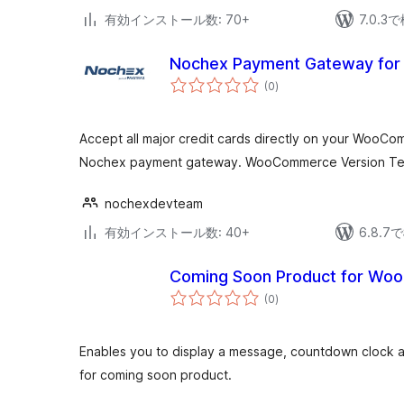
有効インストール数: 70+
7.0.
Nochex Payment Gateway fo
個
(0
)
の
評
価
Accept all major credit cards directly on your WooC
Nochex payment gateway. WooCommerce Version Test
nochexdevteam
有効インストール数: 40+
6.8.
Coming Soon Product for W
個
(0
)
の
評
価
Enables you to display a message, countdown clock an
for coming soon product.