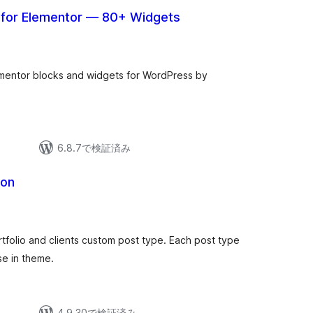
s for Elementor — 80+ Widgets
mentor blocks and widgets for WordPress by
6.8.7で検証済み
on
rtfolio and clients custom post type. Each post type
se in theme.
4.9.30で検証済み