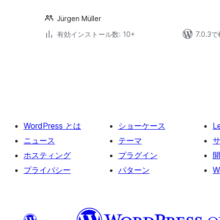
Jürgen Müller
有効インストール数: 10+
7.0.
投
稿
の
ペ
ー
WordPress とは
ショーケース
L
ジ
送
ニュース
テーマ
り
ホスティング
プラグイン
プライバシー
パターン
W