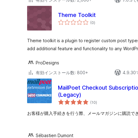
Theme Toolkit
個
(0
)
の
評
価
Theme toolkit is a plugin to register custom post typ
add additional feature and functionality to any WordP
ProDesigns
有効インストール数: 800+
4.9.
MailPoet Checkout Subscript
(Legacy)
個
(10
)
の
評
価
お客様が購入手続きを行う際、メールマガジンに購読で
Sébastien Dumont