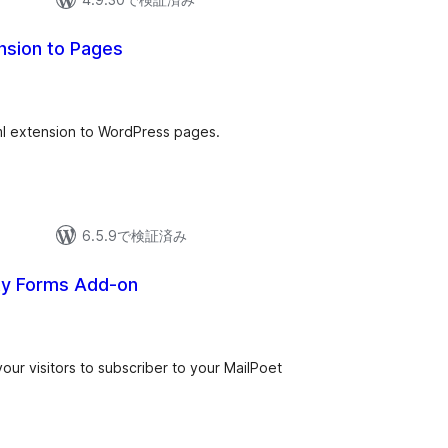
nsion to Pages
ml extension to WordPress pages.
6.5.9で検証済み
ity Forms Add-on
your visitors to subscriber to your MailPoet