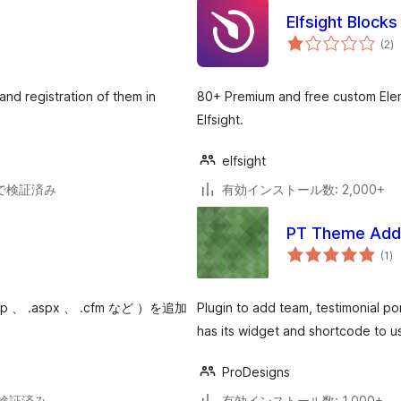
Elfsight Block
個
(2
)
の
評
価
and registration of them in
80+ Premium and free custom Ele
Elfsight.
elfsight
30で検証済み
有効インストール数: 2,000+
PT Theme Add
個
(1
)
の
評
価
sp 、 .aspx 、 .cfm など ）を追加
Plugin to add team, testimonial po
has its widget and shortcode to u
ProDesigns
3で検証済み
有効インストール数: 1,000+