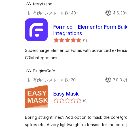
terrytsang
有効インストール数: 40+
4.6.
Formico – Elementor Form Bui
Integrations
個
(1
)
の
評
価
Supercharge Elementor Forms with advanced extensio
CRM integrations.
PluginsCafe
有効インストール数: 20+
7.0.
Easy Mask
個
(0
)
の
評
価
Boring straight lines? Add option to mask the core/gr
spikes etc. A very lightweight extension for the core 