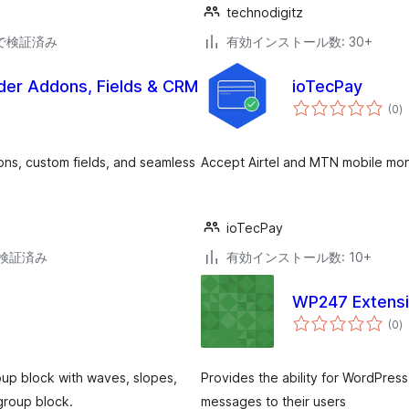
technodigitz
30で検証済み
有効インストール数: 30+
lder Addons, Fields & CRM
ioTecPay
個
(0
)
の
評
価
ns, custom fields, and seamless
Accept Airtel and MTN mobile mo
ioTecPay
3で検証済み
有効インストール数: 10+
WP247 Extensio
個
(0
)
の
評
価
oup block with waves, slopes,
Provides the ability for WordPres
group block.
messages to their users