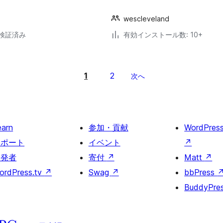
wescleveland
3で検証済み
有効インストール数: 10+
1
2
次へ
earn
参加・貢献
WordPres
サポート
イベント
↗
開発者
寄付
↗
Matt
↗
ordPress.tv
↗
Swag
↗
bbPress
BuddyPre