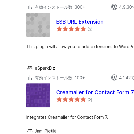
有効インストール数: 300+
4.9.
ESB URL Extension
個
(3
)
の
評
価
This plugin will allow you to add extensions to WordPr
eSparkBiz
有効インストール数: 100+
4.1.4
Creamailer for Contact Form 7
個
(2
)
の
評
価
Integrates Creamailer for Contact Form 7.
Jami Pietilä