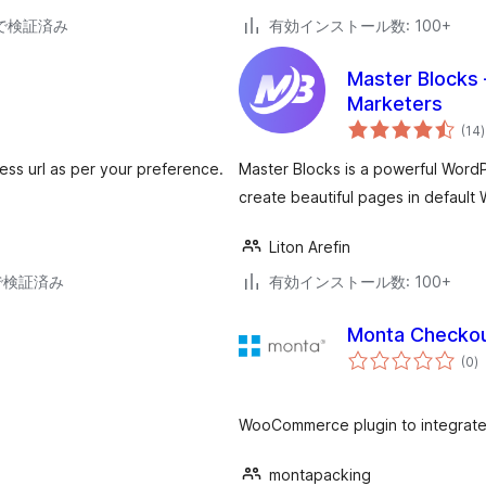
30で検証済み
有効インストール数: 100+
Master Blocks 
Marketers
(14
)
ess url as per your preference.
Master Blocks is a powerful WordP
create beautiful pages in default 
Liton Arefin
2で検証済み
有効インストール数: 100+
Monta Checko
個
(0
)
の
評
価
WooCommerce plugin to integrate
montapacking