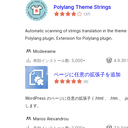
Polylang Theme Strings
個
(37
)
の
評
価
Automatic scanning of strings translation in the theme 
Polylang plugin. Extension for Polylang plugin.
Modeewine
有効インストール数: 5,000+
4.9.
ページに任意の拡張子を追加
個
(6
)
の
評
価
WordPress のページに任意の拡張子 ( .html 、 .htm 、 .j
します。
Marios Alexandrou
有効インストール数: 2,000+
7.0.