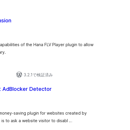
nsion
pabilities of the Hana FLV Player plugin to allow
ary.
3.2.1で検証済み
t AdBlocker Detector
 money-saving plugin for websites created by
is to ask a website visitor to disabl …