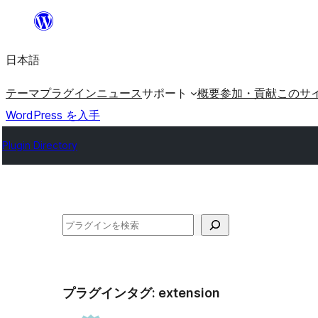
内
容
日本語
を
ス
テーマ
プラグイン
ニュース
サポート
概要
参加・貢献
このサ
キ
WordPress を入手
ッ
Plugin Directory
プ
検
索
プラグインタグ:
extension