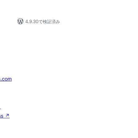
4.9.30で検証済み
s.com
↗
ss
↗