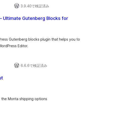
3.9.40で検証済み
– Ultimate Gutenberg Blocks for
個
の
評
価
ress Gutenberg blocks plugin that helps you to
WordPress Editor.
6.6.6で検証済み
ut
 the Monta shipping options