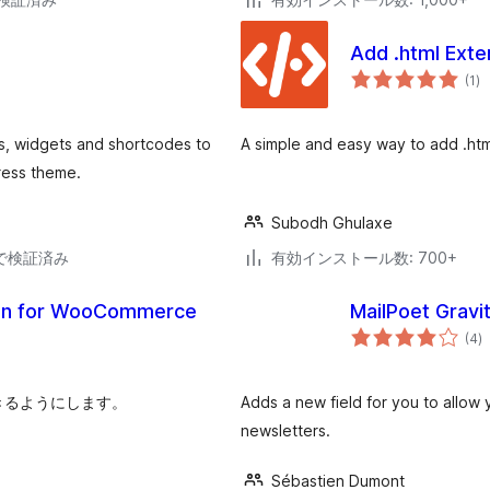
Add .html Exte
個
(1
)
の
評
価
es, widgets and shortcodes to
A simple and easy way to add .ht
ress theme.
Subodh Ghulaxe
30で検証済み
有効インストール数: 700+
ion for WooCommerce
MailPoet Grav
個
(4
)
の
評
価
きるようにします。
Adds a new field for you to allow 
newsletters.
Sébastien Dumont