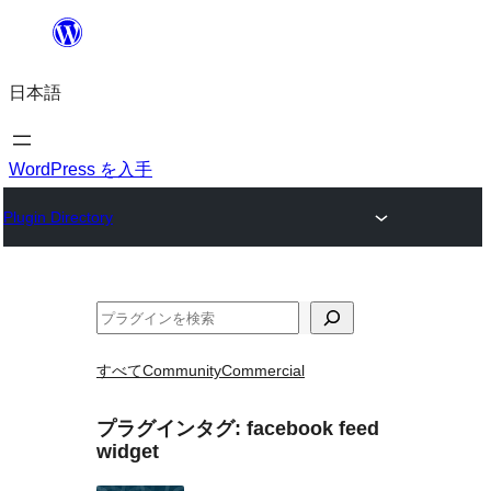
内
容
日本語
を
ス
キ
WordPress を入手
ッ
Plugin Directory
プ
検
索
すべて
Community
Commercial
プラグインタグ:
facebook feed
widget