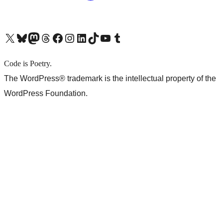
X (旧 Twitter) アカウントへ
Bluesky アカウントへ
Mastodon アカウントへ
Threads アカウントへ
Facebook ページへ
Instagram アカウントへ
LinkedIn アカウントへ
TikTok アカウントへ
YouTube チャンネルへ
Tumblr アカウントへ
Code is Poetry.
The WordPress® trademark is the intellectual property of the
WordPress Foundation.