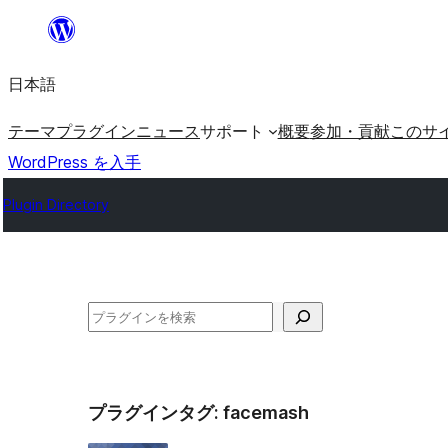
内
容
日本語
を
ス
テーマ
プラグイン
ニュース
サポート
概要
参加・貢献
このサ
キ
WordPress を入手
ッ
Plugin Directory
プ
検
索
プラグインタグ:
facemash