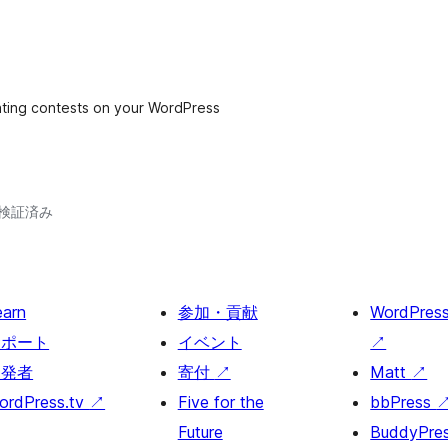
ating contests on your WordPress
2で検証済み
earn
参加・貢献
WordPres
サポート
イベント
↗
開発者
寄付
↗
Matt
↗
ordPress.tv
↗
Five for the
bbPress
Future
BuddyPre