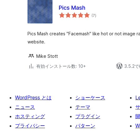
Pics Mash
個
(7
)
の
評
価
Pics Mash creates "Facemash" like hot or not image r
website.
Mike Stott
有効インストール数: 10+
3.5.
WordPress とは
ショーケース
L
ニュース
テーマ
ホスティング
プラグイン
プライバシー
パターン
W