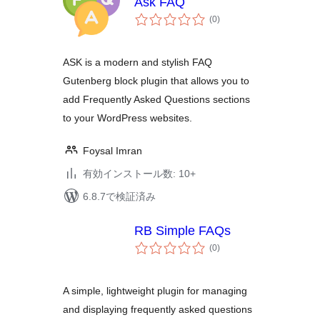
Ask FAQ
個
(0
)
の
評
価
ASK is a modern and stylish FAQ
Gutenberg block plugin that allows you to
add Frequently Asked Questions sections
to your WordPress websites.
Foysal Imran
有効インストール数: 10+
6.8.7で検証済み
RB Simple FAQs
個
(0
)
の
評
価
A simple, lightweight plugin for managing
and displaying frequently asked questions