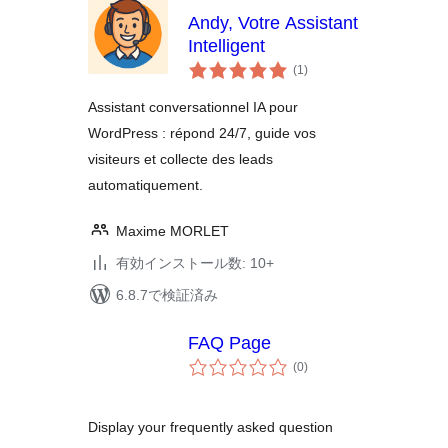
Andy, Votre Assistant
Intelligent
個
(1
)
の
評
価
Assistant conversationnel IA pour
WordPress : répond 24/7, guide vos
visiteurs et collecte des leads
automatiquement.
Maxime MORLET
有効インストール数: 10+
6.8.7で検証済み
FAQ Page
個
(0
)
の
評
価
Display your frequently asked question