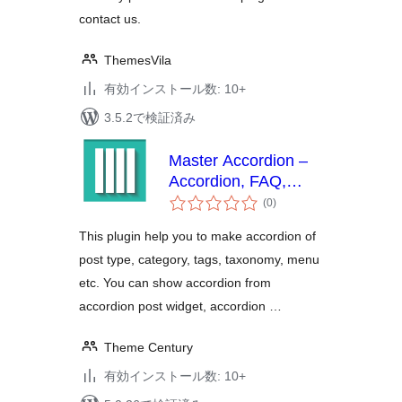
contact us.
ThemesVila
有効インストール数: 10+
3.5.2で検証済み
Master Accordion –
Accordion, FAQ,
個
Tabs, Shortcode &
(0
)
の
Widgets
評
価
This plugin help you to make accordion of
post type, category, tags, taxonomy, menu
etc. You can show accordion from
accordion post widget, accordion …
Theme Century
有効インストール数: 10+