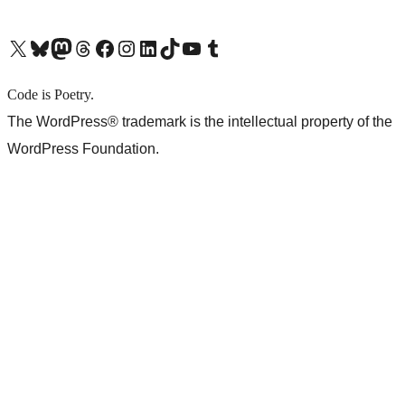
X (旧 Twitter) アカウントへ
Bluesky アカウントへ
Mastodon アカウントへ
Threads アカウントへ
Facebook ページへ
Instagram アカウントへ
LinkedIn アカウントへ
TikTok アカウントへ
YouTube チャンネルへ
Tumblr アカウントへ
Code is Poetry.
The WordPress® trademark is the intellectual property of the
WordPress Foundation.