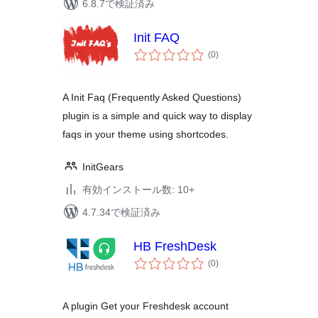
6.8.7で検証済み
Init FAQ
個
(0
)
の
評
価
A Init Faq (Frequently Asked Questions)
plugin is a simple and quick way to display
faqs in your theme using shortcodes.
InitGears
有効インストール数: 10+
4.7.34で検証済み
HB FreshDesk
個
(0
)
の
評
価
A plugin Get your Freshdesk account