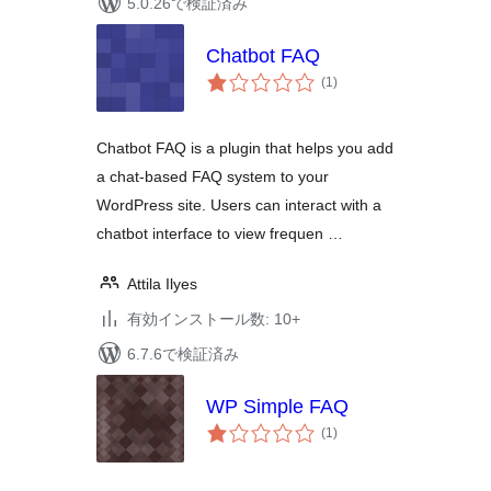
5.0.26で検証済み
Chatbot FAQ
個
(1
)
の
評
価
Chatbot FAQ is a plugin that helps you add
a chat-based FAQ system to your
WordPress site. Users can interact with a
chatbot interface to view frequen …
Attila Ilyes
有効インストール数: 10+
6.7.6で検証済み
WP Simple FAQ
個
(1
)
の
評
価