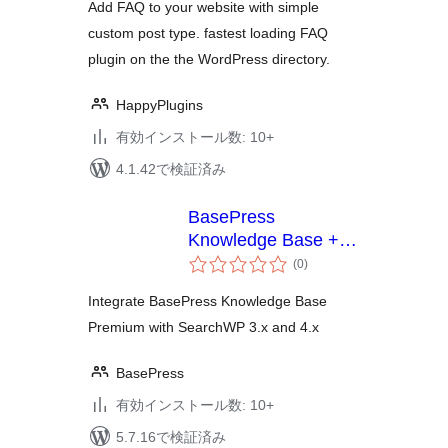
Add FAQ to your website with simple
custom post type. fastest loading FAQ
plugin on the the WordPress directory.
HappyPlugins
有効インストール数: 10+
4.1.42で検証済み
BasePress
Knowledge Base +
個
SearchWP
(0
)
の
Integration
評
価
Integrate BasePress Knowledge Base
Premium with SearchWP 3.x and 4.x
BasePress
有効インストール数: 10+
5.7.16で検証済み