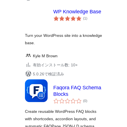
WP Knowledge Base
個
(1
)
の
評
価
Turn your WordPress site into a knowledge
base.
Kyle M Brown
有効インストール数: 10+
5.0.26で検証済み
Faqora FAQ Schema
Blocks
個
(0
)
の
評
価
Create reusable WordPress FAQ blocks
with shortcodes, accordion layouts, and
automatic FAQPage JSON-LD schema