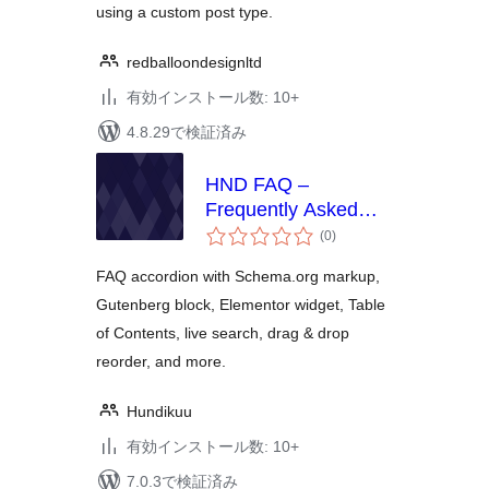
using a custom post type.
redballoondesignltd
有効インストール数: 10+
4.8.29で検証済み
HND FAQ –
Frequently Asked
個
Questions
(0
)
の
評
価
FAQ accordion with Schema.org markup,
Gutenberg block, Elementor widget, Table
of Contents, live search, drag & drop
reorder, and more.
Hundikuu
有効インストール数: 10+
7.0.3で検証済み