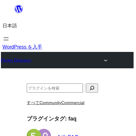
内
容
日本語
を
ス
キ
WordPress を入手
ッ
Plugin Directory
プ
検
索
すべて
Community
Commercial
プラグインタグ:
faq