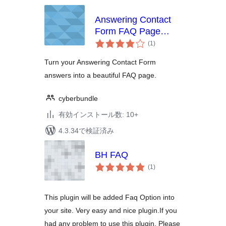
Answering Contact
Form FAQ Page
個
Add-on
(1
)
の
評
価
Turn your Answering Contact Form
answers into a beautiful FAQ page.
cyberbundle
有効インストール数: 10+
4.3.34で検証済み
BH FAQ
個
(1
)
の
評
価
This plugin will be added Faq Option into
your site. Very easy and nice plugin.If you
had any problem to use this plugin. Please