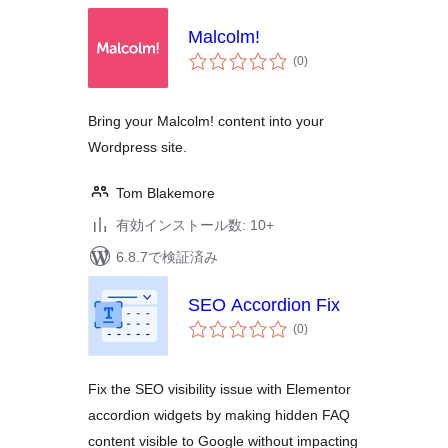
Malcolm!
個
(0
)
の
評
価
Bring your Malcolm! content into your
Wordpress site.
Tom Blakemore
有効インストール数: 10+
6.8.7で検証済み
SEO Accordion Fix
個
(0
)
の
評
価
Fix the SEO visibility issue with Elementor
accordion widgets by making hidden FAQ
content visible to Google without impacting