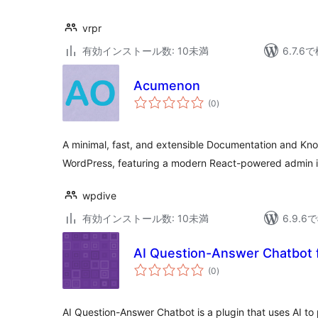
vrpr
有効インストール数: 10未満
6.7.
Acumenon
個
(0
)
の
評
価
A minimal, fast, and extensible Documentation and Kn
WordPress, featuring a modern React-powered admin i
wpdive
有効インストール数: 10未満
6.9.
AI Question-Answer Chatbot
個
(0
)
の
評
価
AI Question-Answer Chatbot is a plugin that uses AI to