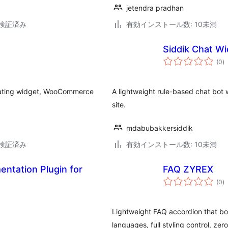
jetendra pradhan
3で検証済み
有効インストール数: 10未満
Siddik Chat W
個
(0
)
の
評
価
floating widget, WooCommerce
A lightweight rule-based chat bot
site.
mdabubakkersiddik
3で検証済み
有効インストール数: 10未満
tation Plugin for
FAQ ZYREX
個
(0
)
の
評
価
Lightweight FAQ accordion that bo
languages, full styling control, zero