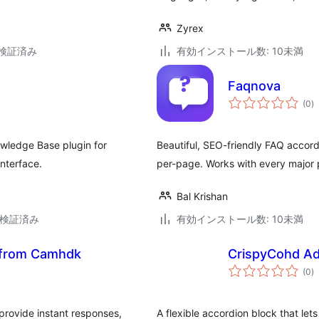
Zyrex
6で検証済み
有効インストール数: 10未満
Faqnova
個
(0
)
の
評
価
owledge Base plugin for
Beautiful, SEO-friendly FAQ accor
nterface.
per-page. Works with every major 
Bal Krishan
6で検証済み
有効インストール数: 10未満
 from Camhdk
CrispyCohd Ad
個
(0
)
の
評
価
 provide instant responses,
A flexible accordion block that let