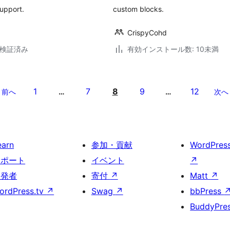
upport.
custom blocks.
CrispyCohd
6で検証済み
有効インストール数: 10未満
1
7
8
9
12
前へ
…
…
次へ
earn
参加・貢献
WordPres
サポート
イベント
↗
開発者
寄付
↗
Matt
↗
ordPress.tv
↗
Swag
↗
bbPress
BuddyPre