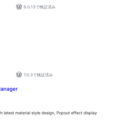
6.0.13で検証済み
7.0.3で検証済み
Manager
 latest material style design, Popout effect display