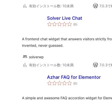
有効インストール数: 10未満
7.0.
Solver Live Chat
個
(0
)
の
評
価
A frontend chat widget that answers visitors strictly 
invented, never guessed.
solverwp
有効インストール数: 10未満
7.0.
Azhar FAQ for Elementor
個
(0
)
の
評
価
A simple and awesome FAQ accordion widget for Eleme