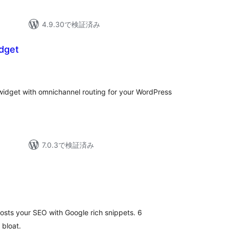
4.9.30で検証済み
idget
 widget with omnichannel routing for your WordPress
7.0.3で検証済み
osts your SEO with Google rich snippets. 6
 bloat.