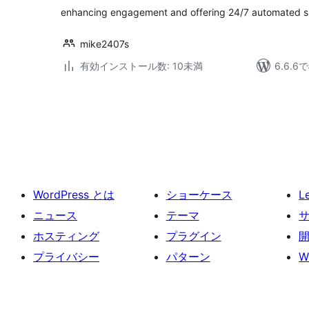
enhancing engagement and offering 24/7 automated s
mike2407s
有効インストール数: 10未満
6.6.
投
稿
の
ペ
ー
WordPress とは
ショーケース
L
ジ
送
ニュース
テーマ
り
ホスティング
プラグイン
プライバシー
パターン
W