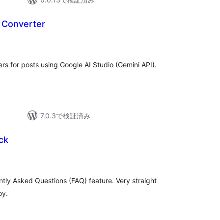
I Converter
s for posts using Google AI Studio (Gemini API).
7.0.3で検証済み
ck
tly Asked Questions (FAQ) feature. Very straight
oy.