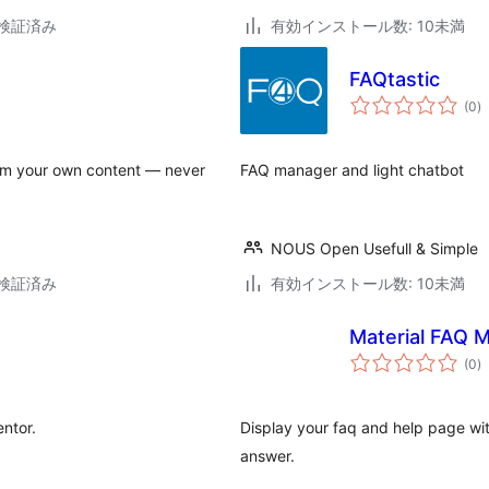
3で検証済み
有効インストール数: 10未満
FAQtastic
個
(0
)
の
評
価
from your own content — never
FAQ manager and light chatbot
NOUS Open Usefull & Simple
3で検証済み
有効インストール数: 10未満
Material FAQ 
個
(0
)
の
評
価
ntor.
Display your faq and help page with
answer.