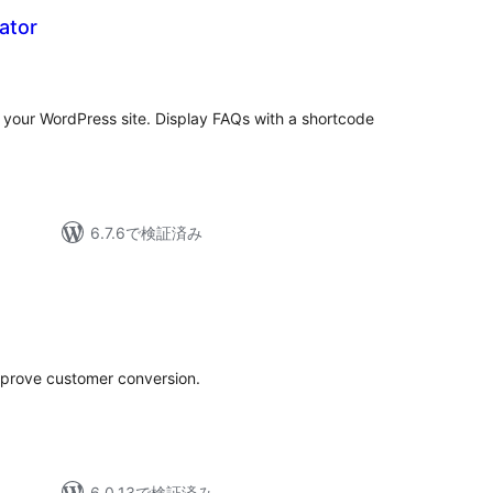
ator
your WordPress site. Display FAQs with a shortcode
6.7.6で検証済み
mprove customer conversion.
6.0.13で検証済み