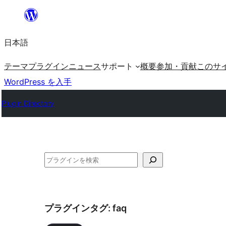
内
容
日本語
を
ス
テーマ
プラグイン
ニュース
サポート
概要
参加・貢献
このサ
キ
WordPress を入手
ッ
Plugin Directory
プ
検
索
プラグインタグ:
faq