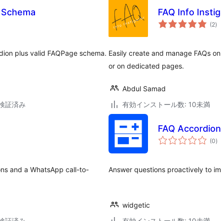
& Schema
FAQ Info Instig
個
(2
)
の
評
価
rdion plus valid FAQPage schema.
Easily create and manage FAQs on 
or on dedicated pages.
Abdul Samad
3で検証済み
有効インストール数: 10未満
FAQ Accordion
個
(0
)
の
評
価
ons and a WhatsApp call-to-
Answer questions proactively to i
widgetic
3で検証済み
有効インストール数: 10未満