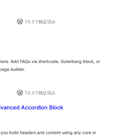
7.0.3で検証済み
dions. Add FAQs via shortcode, Gutenberg block, or
page builder.
7.0.3で検証済み
vanced Accordion Block
s you build headers and content using any core or