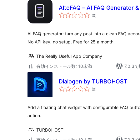
AltoFAQ – AI FAQ Generator 
個
(0
)
の
評
価
AI FAQ generator: turn any post into a clean FAQ acco
No API key, no setup. Free for 25 a month.
The Really Useful App Company
有効インストール数: 10未満
7.0.
Dialogen by TURBOHOST
個
(0
)
の
評
価
Add a floating chat widget with configurable FAQ butt
action.
TURBOHOST
有効インストール数: 10未満
7.0.