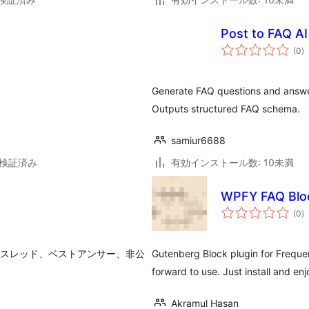
Post to FAQ A
個
(0
)
の
評
価
Generate FAQ questions and answer
Outputs structured FAQ schema.
samiur6688
7で検証済み
有効インストール数: 10未満
WPFY FAQ Blo
個
(0
)
の
評
価
スク:スレッド、ベストアンサー、非公
Gutenberg Block plugin for Frequen
。
forward to use. Just install and enj
Akramul Hasan