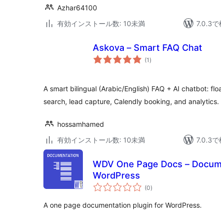
Azhar64100
有効インストール数: 10未満
7.0.
Askova – Smart FAQ Chat
個
(1
)
の
評
価
A smart bilingual (Arabic/English) FAQ + AI chatbot: 
search, lead capture, Calendly booking, and analytics.
hossamhamed
有効インストール数: 10未満
7.0.
WDV One Page Docs – Documen
WordPress
個
(0
)
の
評
価
A one page documentation plugin for WordPress.