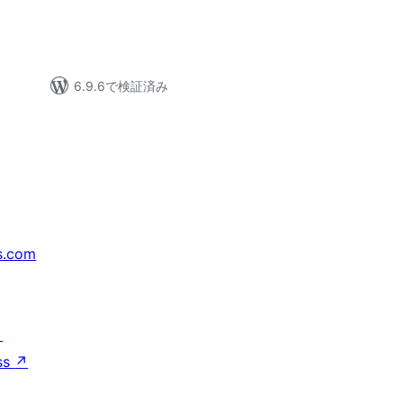
6.9.6で検証済み
s.com
↗
ss
↗