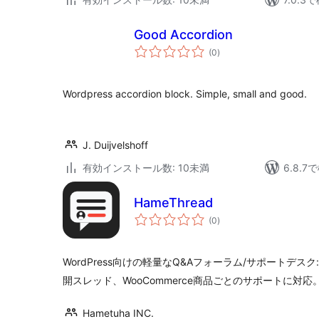
Good Accordion
個
(0
)
の
評
価
Wordpress accordion block. Simple, small and good.
J. Duijvelshoff
有効インストール数: 10未満
6.8.
HameThread
個
(0
)
の
評
価
WordPress向けの軽量なQ&Aフォーラム/サポートデ
開スレッド、WooCommerce商品ごとのサポートに対応
Hametuha INC.