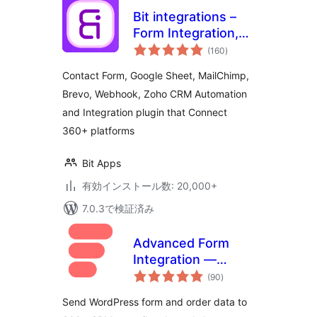
Bit integrations –
Form Integration,
個
Webhook,
(160
)
の
評
Spreadsheets,
価
Contact Form, Google Sheet, MailChimp,
CRM, LMS & Email
Brevo, Webhook, Zoho CRM Automation
Automation
and Integration plugin that Connect
360+ platforms
Bit Apps
有効インストール数: 20,000+
7.0.3で検証済み
Advanced Form
Integration —
個
Connect Forms to
(90
)
の
評
200+ Apps
価
Send WordPress form and order data to