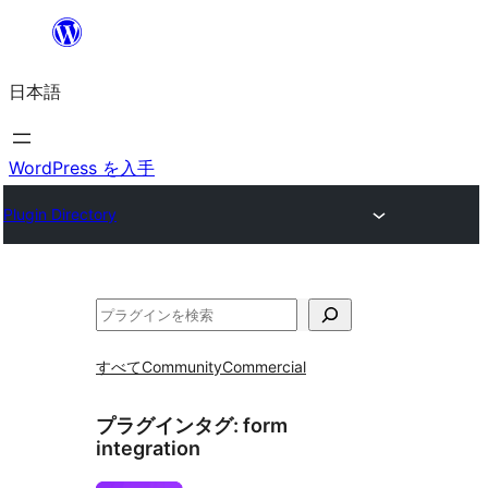
内
容
日本語
を
ス
キ
WordPress を入手
ッ
Plugin Directory
プ
検
索
すべて
Community
Commercial
プラグインタグ:
form
integration