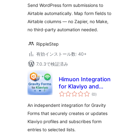
Forms, CF7, Ninja
価
Send WordPress form submissions to
Forms & More
Airtable automatically. Map form fields to
Airtable columns — no Zapier, no Make,
no third-party automation needed.
RippleStep
有効インストール数: 40+
7.0.3で検証済み
Himuon Integration
for Klaviyo and
個
Gravity Forms
(0
)
の
評
価
An independent integration for Gravity
Forms that securely creates or updates
Klaviyo profiles and subscribes form
entries to selected lists.