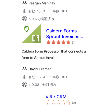
Reagan Mahinay
有効インストール数: 10+
6.9.6で検証済み
Caldera Forms –
Sprout Invoices
個
Integration
(1
)
の
評
価
Caldera Form Processor that connects a
form to Sprout Invoices
David Cramer
有効インストール数: 10+
4.0.38で検証済み
iaRe CRM
個
(0
)
の
評
価