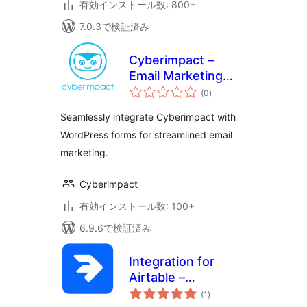
有効インストール数: 800+
7.0.3で検証済み
Cyberimpact –
Email Marketing
個
Integrations
(0
)
の
評
価
Seamlessly integrate Cyberimpact with
WordPress forms for streamlined email
marketing.
Cyberimpact
有効インストール数: 100+
6.9.6で検証済み
Integration for
Airtable –
個
WPForms, Gravity
(1
)
の
評