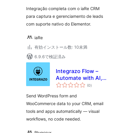
Integração completa com o iaRe CRM
para captura e gerenciamento de leads
com suporte nativo do Elementor.
iaRe
有効インストール数: 10未満
6.9.6で検証済み
Integrazo Flow –
Automate with AI,
個
Send Data to CRM,
(0
)
の
評
Google Sheets and
価
Send WordPress form and
More
WooCommerce data to your CRM, email
tools and apps automatically — visual
workflows, no code needed.
Plugcrux