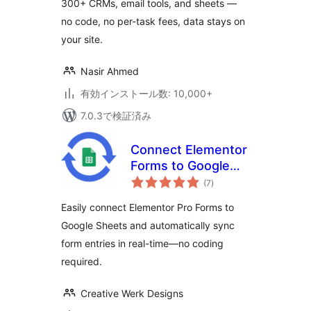
300+ CRMs, email tools, and sheets —
no code, no per-task fees, data stays on
your site.
Nasir Ahmed
有効インストール数: 10,000+
7.0.3で検証済み
Connect Elementor
Forms to Google
個
Sheets Addon
(7
)
の
評
価
Easily connect Elementor Pro Forms to
Google Sheets and automatically sync
form entries in real-time—no coding
required.
Creative Werk Designs