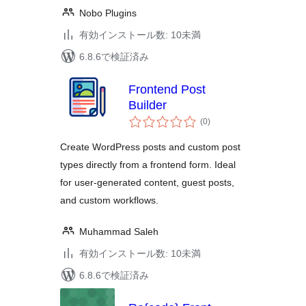
Nobo Plugins
有効インストール数: 10未満
6.8.6で検証済み
Frontend Post
Builder
個
(0
)
の
評
価
Create WordPress posts and custom post
types directly from a frontend form. Ideal
for user-generated content, guest posts,
and custom workflows.
Muhammad Saleh
有効インストール数: 10未満
6.8.6で検証済み