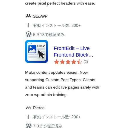
create pixel perfect headers with ease.
StaxWP
有効インストール数: 300+
5.9.13で検証済み
FrontEdit – Live
Frontend Block
個
Editor
(2
)
の
評
価
Make content updates easier. Now
supporting Custom Post Types. Clients
and teams can edit live pages safely with
zero wp-admin training.
Pierce
有効インストール数: 200+
7.0.2で検証済み