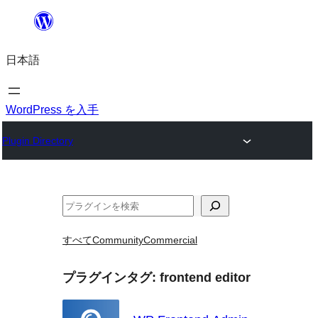
内
容
日本語
を
ス
キ
WordPress を入手
ッ
Plugin Directory
プ
検
索
すべて
Community
Commercial
プラグインタグ:
frontend editor