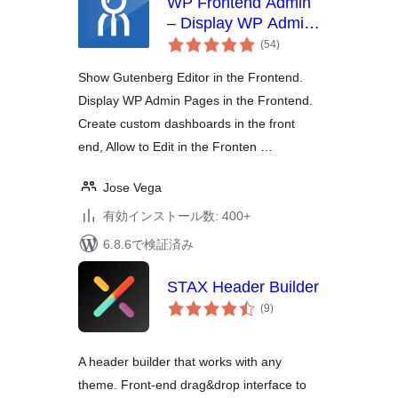
WP Frontend Admin
– Display WP Admin
個
Pages in the
(54
)
の
Frontend
評
価
Show Gutenberg Editor in the Frontend.
Display WP Admin Pages in the Frontend.
Create custom dashboards in the front
end, Allow to Edit in the Fronten …
Jose Vega
有効インストール数: 400+
6.8.6で検証済み
STAX Header Builder
個
(9
)
の
評
価
A header builder that works with any
theme. Front-end drag&drop interface to