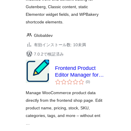
Gutenberg, Classic content, static
Elementor widget fields, and WPBakery
shortcode elements.
Globaldev
有効インストール数: 10未満
7.0.2で検証済み
Frontend Product
Editor Manager for
個
WooCommerce
(0
)
の
評
価
Manage WooCommerce product data
directly from the frontend shop page. Edit
product name, pricing, stock, SKU,
categories, tags, and more – without ent
…