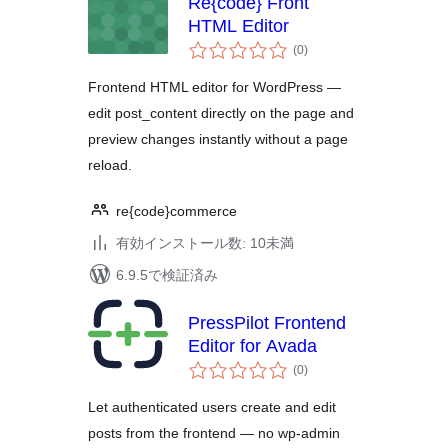
Re{code} Front
HTML Editor
個
(0
)
の
評
価
Frontend HTML editor for WordPress —
edit post_content directly on the page and
preview changes instantly without a page
reload.
re{code}commerce
有効インストール数: 10未満
6.9.5で検証済み
PressPilot Frontend
Editor for Avada
個
(0
)
の
評
価
Let authenticated users create and edit
posts from the frontend — no wp-admin