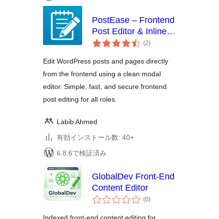
PostEase – Frontend
Post Editor & Inline
個
Content Editing for
(2
)
の
WordPress
評
価
Edit WordPress posts and pages directly
from the frontend using a clean modal
editor. Simple, fast, and secure frontend
post editing for all roles.
Labib Ahmed
有効インストール数: 40+
6.8.6で検証済み
GlobalDev Front-End
Content Editor
個
(0
)
の
評
価
Indexed front-end content editing for