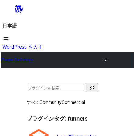
内
容
日本語
を
ス
キ
WordPress を入手
ッ
Plugin Directory
プ
検
索
すべて
Community
Commercial
プラグインタグ:
funnels