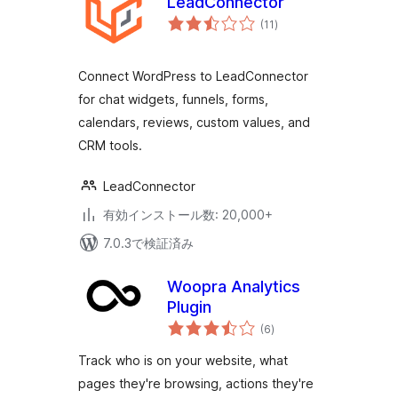
LeadConnector
個
(11
)
の
評
価
Connect WordPress to LeadConnector
for chat widgets, funnels, forms,
calendars, reviews, custom values, and
CRM tools.
LeadConnector
有効インストール数: 20,000+
7.0.3で検証済み
Woopra Analytics
Plugin
個
(6
)
の
評
価
Track who is on your website, what
pages they're browsing, actions they're