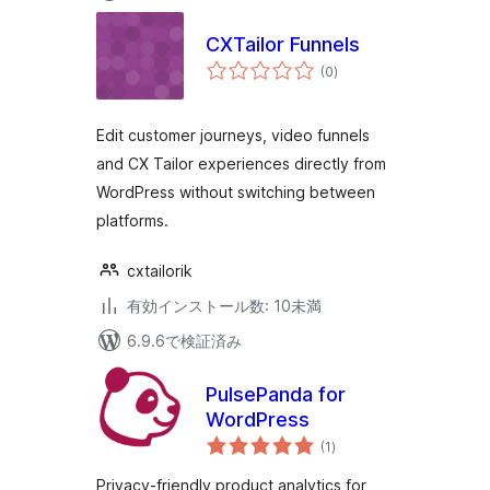
CXTailor Funnels
個
(0
)
の
評
価
Edit customer journeys, video funnels
and CX Tailor experiences directly from
WordPress without switching between
platforms.
cxtailorik
有効インストール数: 10未満
6.9.6で検証済み
PulsePanda for
WordPress
個
(1
)
の
評
価
Privacy-friendly product analytics for