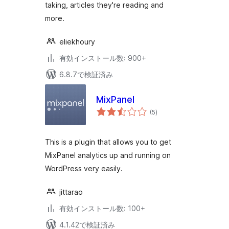
taking, articles they're reading and
more.
eliekhoury
有効インストール数: 900+
6.8.7で検証済み
MixPanel
個
(5
)
の
評
価
This is a plugin that allows you to get
MixPanel analytics up and running on
WordPress very easily.
jittarao
有効インストール数: 100+
4.1.42で検証済み