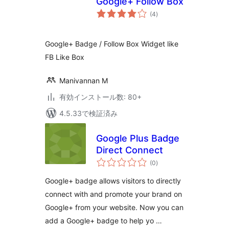
Google+ Follow Box
個
(4
)
の
評
価
Google+ Badge / Follow Box Widget like
FB Like Box
Manivannan M
有効インストール数: 80+
4.5.33で検証済み
Google Plus Badge
Direct Connect
個
(0
)
の
評
価
Google+ badge allows visitors to directly
connect with and promote your brand on
Google+ from your website. Now you can
add a Google+ badge to help yo …