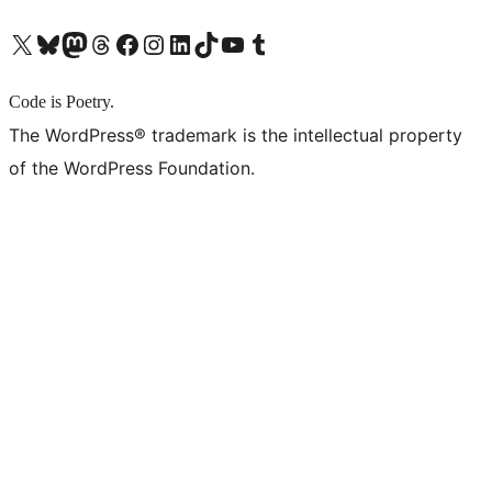
X (旧 Twitter) アカウントへ
Bluesky アカウントへ
Mastodon アカウントへ
Threads アカウントへ
Facebook ページへ
Instagram アカウントへ
LinkedIn アカウントへ
TikTok アカウントへ
YouTube チャンネルへ
Tumblr アカウントへ
Code is Poetry.
The WordPress® trademark is the intellectual property
of the WordPress Foundation.