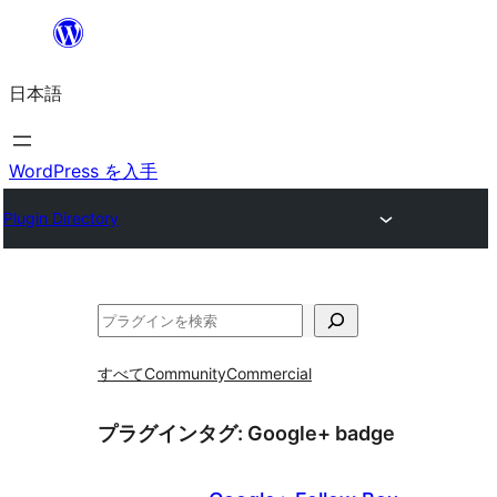
内
容
日本語
を
ス
キ
WordPress を入手
ッ
Plugin Directory
プ
検
索
すべて
Community
Commercial
プラグインタグ:
Google+ badge