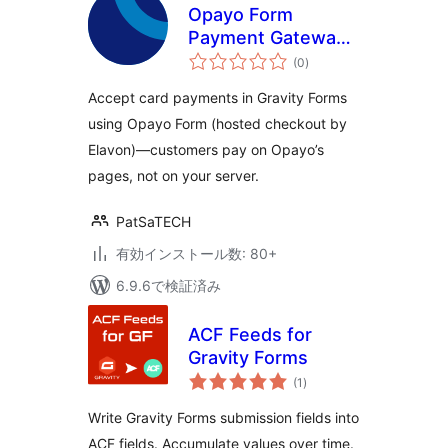
Opayo Form
Payment Gateway
個
for Gravity Forms
(0
)
の
評
価
Accept card payments in Gravity Forms
using Opayo Form (hosted checkout by
Elavon)—customers pay on Opayo’s
pages, not on your server.
PatSaTECH
有効インストール数: 80+
6.9.6で検証済み
ACF Feeds for
Gravity Forms
個
(1
)
の
評
価
Write Gravity Forms submission fields into
ACF fields. Accumulate values over time.