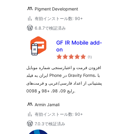
Pigment Development
有効インストール数: 90+
6.8.7で検証済み
GF IR Mobile add-
on
個
(1
)
の
評
価
افزودن فرمت و اعتبارسنجی شماره موبایل
ایران به فیلد Phone در Gravity Forms، با
پشتیبانی از اعداد فارسی/عربی و فرمت‌های
رایج 09، 98، +98 و 0098.
Armin Jamali
有効インストール数: 90+
7.0.3で検証済み