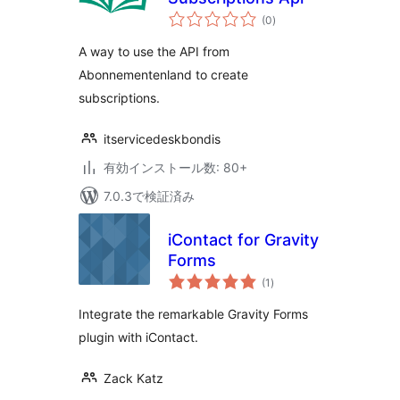
個
(0
)
の
評
価
A way to use the API from
Abonnementenland to create
subscriptions.
itservicedeskbondis
有効インストール数: 80+
7.0.3で検証済み
iContact for Gravity
Forms
個
(1
)
の
評
価
Integrate the remarkable Gravity Forms
plugin with iContact.
Zack Katz