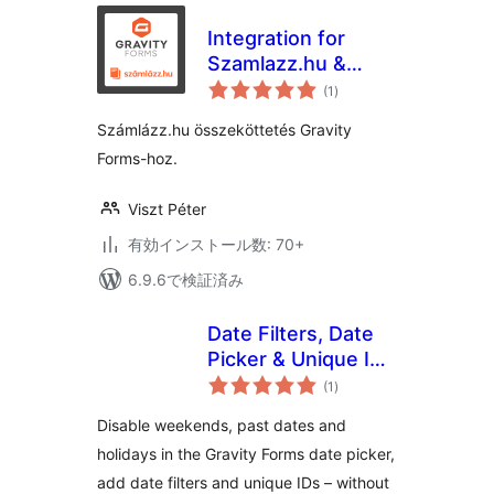
Integration for
Szamlazz.hu &
個
Gravity Forms
(1
)
の
評
価
Számlázz.hu összeköttetés Gravity
Forms-hoz.
Viszt Péter
有効インストール数: 70+
6.9.6で検証済み
Date Filters, Date
Picker & Unique IDs
個
for Gravity Forms –
(1
)
の
評
Hero Add-On
価
Disable weekends, past dates and
holidays in the Gravity Forms date picker,
add date filters and unique IDs – without