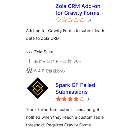
Zola CRM Add-on
for Gravity Forms
個
(0
)
の
評
価
Add-on for Gravity Forms to submit leads
data to Zola CRM.
Zola Suite
有効インストール数: 70+
6.4.9で検証済み
Spark GF Failed
Submissions
個
(1
)
の
評
価
Track failed form submissions and get
notified when they reach a customisable
threshold. Requires Gravity Forms.