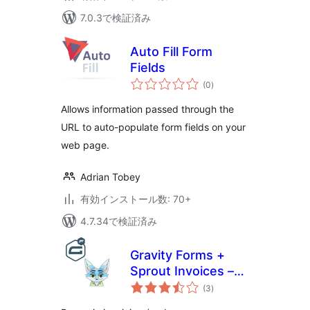
7.0.3で検証済み
Auto Fill Form
Fields
個
(0
)
の
評
価
Allows information passed through the
URL to auto-populate form fields on your
web page.
Adrian Tobey
有効インストール数: 70+
4.7.34で検証済み
Gravity Forms +
Sprout Invoices –
個
Easy Invoice &
(3
)
の
評
Estimate
価