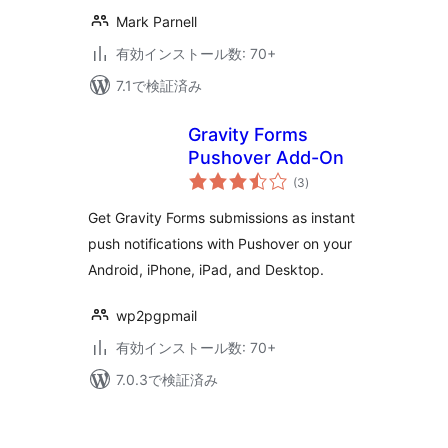
Mark Parnell
有効インストール数: 70+
7.1で検証済み
Gravity Forms
Pushover Add-On
個
(3
)
の
評
価
Get Gravity Forms submissions as instant
push notifications with Pushover on your
Android, iPhone, iPad, and Desktop.
wp2pgpmail
有効インストール数: 70+
7.0.3で検証済み
投