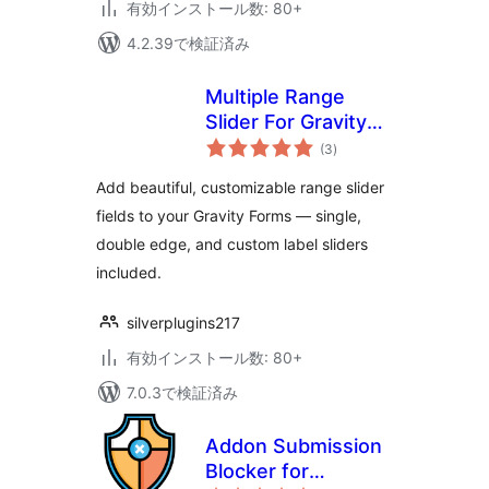
有効インストール数: 80+
4.2.39で検証済み
Multiple Range
Slider For Gravity
個
Form
(3
)
の
評
価
Add beautiful, customizable range slider
fields to your Gravity Forms — single,
double edge, and custom label sliders
included.
silverplugins217
有効インストール数: 80+
7.0.3で検証済み
Addon Submission
Blocker for