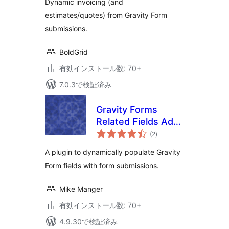
Dynamic invoicing (and
Submissions
estimates/quotes) from Gravity Form
submissions.
BoldGrid
有効インストール数: 70+
7.0.3で検証済み
Gravity Forms
Related Fields Add-
個
On
(2
)
の
評
価
A plugin to dynamically populate Gravity
Form fields with form submissions.
Mike Manger
有効インストール数: 70+
4.9.30で検証済み