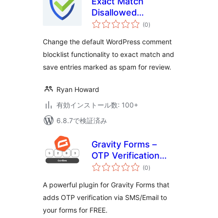
Exact Match
Disallowed
個
Comment &
(0
)
の
評
Contact Forms
価
Change the default WordPress comment
blocklist functionality to exact match and
save entries marked as spam for review.
Ryan Howard
有効インストール数: 100+
6.8.7で検証済み
Gravity Forms –
OTP Verification
個
(SMS/EMAIL)
(0
)
の
評
価
A powerful plugin for Gravity Forms that
adds OTP verification via SMS/Email to
your forms for FREE.