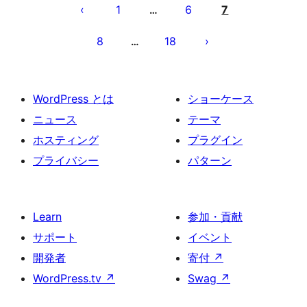
稿
1
6
7
…
の
8
18
…
ペ
ー
ジ
WordPress とは
ショーケース
送
ニュース
テーマ
り
ホスティング
プラグイン
プライバシー
パターン
Learn
参加・貢献
サポート
イベント
開発者
寄付
↗
WordPress.tv
↗
Swag
↗