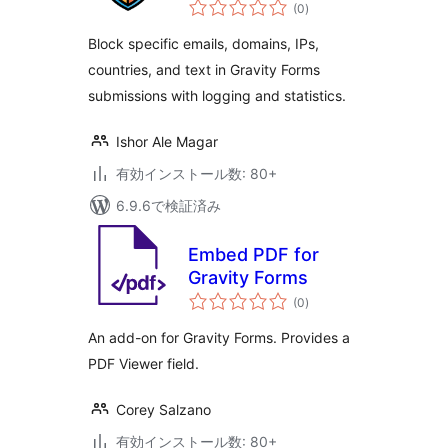
個
Gravityforms
(0
)
の
評
価
Block specific emails, domains, IPs,
countries, and text in Gravity Forms
submissions with logging and statistics.
Ishor Ale Magar
有効インストール数: 80+
6.9.6で検証済み
Embed PDF for
Gravity Forms
個
(0
)
の
評
価
An add-on for Gravity Forms. Provides a
PDF Viewer field.
Corey Salzano
有効インストール数: 80+