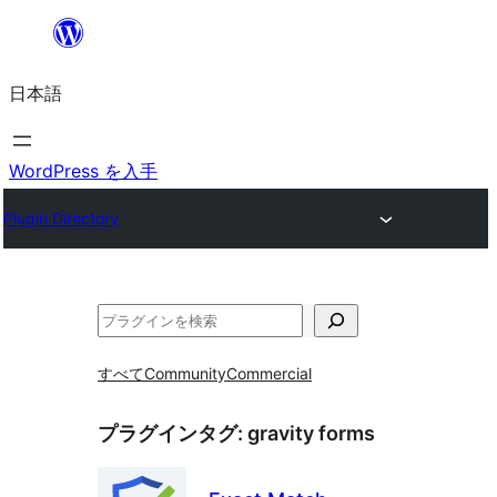
内
容
日本語
を
ス
キ
WordPress を入手
ッ
Plugin Directory
プ
検
索
すべて
Community
Commercial
プラグインタグ:
gravity forms